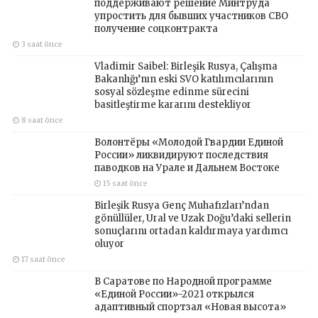
поддерживают решение Минтруда
упростить для бывших участников СВО
получение соцконтракта
3 saat önce
Vladimir Saibel: Birleşik Rusya, Çalışma
Bakanlığı’nın eski SVO katılımcılarının
sosyal sözleşme edinme sürecini
basitleştirme kararını destekliyor
8 saat önce
Волонтёры «Молодой Гвардии Единой
России» ликвидируют последствия
паводков на Урале и Дальнем Востоке
15 saat önce
Birleşik Rusya Genç Muhafızları’ndan
gönüllüler, Ural ve Uzak Doğu’daki sellerin
sonuçlarını ortadan kaldırmaya yardımcı
oluyor
17 saat önce
В Саратове по Народной программе
«Единой России»-2021 открылся
адаптивный спортзал «Новая высота»