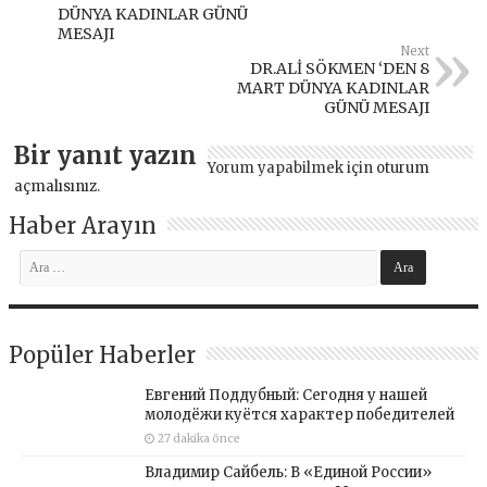
DÜNYA KADINLAR GÜNÜ
MESAJI
Next
DR.ALİ SÖKMEN ‘DEN 8
MART DÜNYA KADINLAR
GÜNÜ MESAJI
Bir yanıt yazın
Yorum yapabilmek için
oturum
açmalısınız
.
Haber Arayın
Popüler Haberler
Евгений Поддубный: Сегодня у нашей
молодёжи куётся характер победителей
27 dakika önce
Владимир Сайбель: В «Единой России»