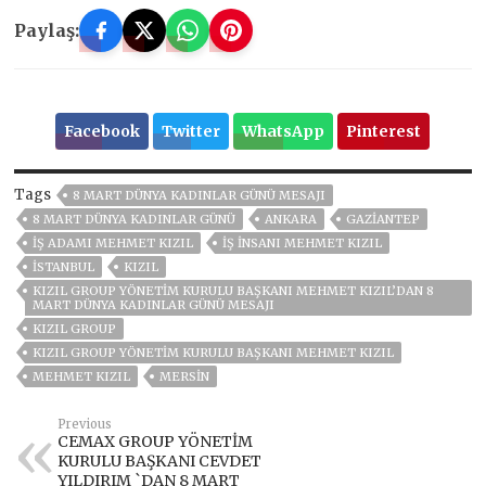
Paylaş:
Facebook
Twitter
WhatsApp
Pinterest
Tags
8 MART DÜNYA KADINLAR GÜNÜ MESAJI
8 MART DÜNYA KADINLAR GÜNÜ
ANKARA
GAZIANTEP
İŞ ADAMI MEHMET KIZIL
İŞ INSANI MEHMET KIZIL
ISTANBUL
KIZIL
KIZIL GROUP YÖNETİM KURULU BAŞKANI MEHMET KIZIL’DAN 8
MART DÜNYA KADINLAR GÜNÜ MESAJI
KIZIL GROUP
KIZIL GROUP YÖNETIM KURULU BAŞKANI MEHMET KIZIL
MEHMET KIZIL
MERSİN
Previous
CEMAX GROUP YÖNETİM
KURULU BAŞKANI CEVDET
YILDIRIM `DAN 8 MART