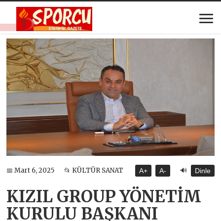
🔊
📅 Mart 6, 2025
📂 KÜLTÜR SANAT
A+
A-
Dinle
KIZIL GROUP YÖNETİM
KURULU BAŞKANI