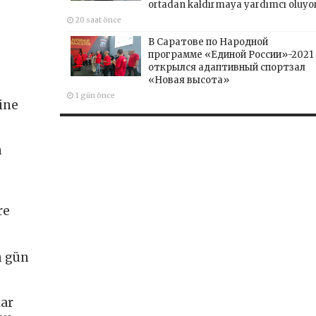
ortadan kaldırmaya yardımcı oluyo
20 saat önce
В Саратове по Народной
программе «Единой России»-2021
открылся адаптивный спортзал
«Новая высота»
1 gün önce
ine
n
re
n gün
lar