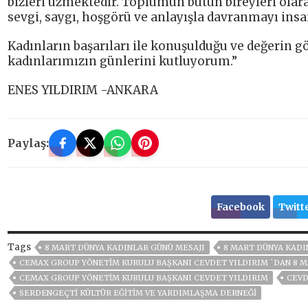
bizleri üzmektedir. Toplumun bütün bireyleri olara
sevgi, saygı, hoşgörü ve anlayışla davranmayı insan
Kadınların başarıları ile konuşulduğu ve değerin 
kadınlarımızın günlerini kutluyorum.”
ENES YILDIRIM -ANKARA
Paylaş:
Facebook
Twitt
Tags
8 MART DÜNYA KADINLAR GÜNÜ MESAJI
8 MART DÜNYA KADI
CEMAX GROUP YÖNETİM KURULU BAŞKANI CEVDET YILDIRIM `DAN 8 M
CEMAX GROUP YÖNETIM KURULU BAŞKANI CEVDET YILDIRIM
CEVD
SERDENGEÇTI KÜLTÜR EĞITIM VE YARDIMLAŞMA DERNEĞI