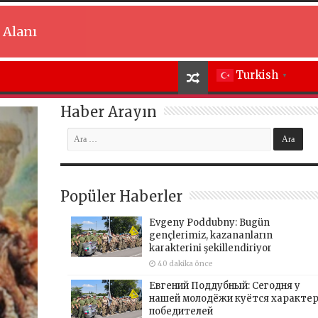
 Alanı
Turkish
▼
Haber Arayın
Popüler Haberler
Evgeny Poddubny: Bugün
gençlerimiz, kazananların
karakterini şekillendiriyor
40 dakika önce
Евгений Поддубный: Сегодня у
нашей молодёжи куётся характе
победителей