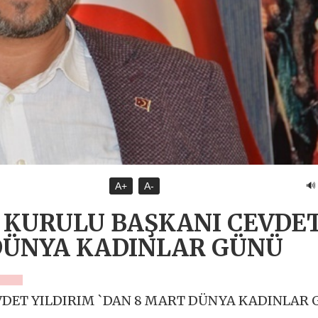
🔊
A+
A-
KURULU BAŞKANI CEVDE
 DÜNYA KADINLAR GÜNÜ
DET YILDIRIM `DAN 8 MART DÜNYA KADINLAR