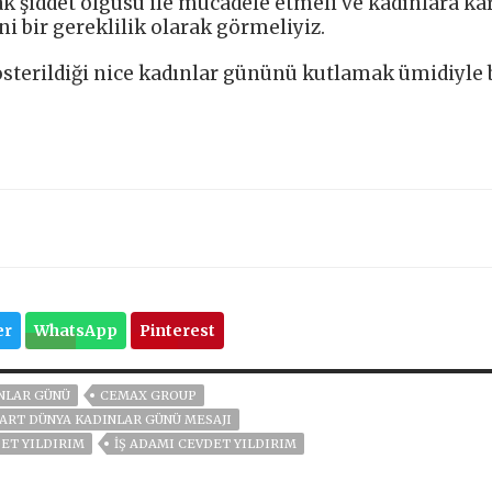
k şiddet olgusu ile mücadele etmeli ve kadınlara kar
i bir gereklilik olarak görmeliyiz.
gösterildiği nice kadınlar gününü kutlamak ümidiyle
er
WhatsApp
Pinterest
NLAR GÜNÜ
CEMAX GROUP
ART DÜNYA KADINLAR GÜNÜ MESAJI
ET YILDIRIM
IŞ ADAMI CEVDET YILDIRIM