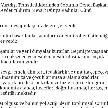
 Yurtdışı Temsilciliklerinden Sorumlu Genel Başkan
evdet Yıldırım, 8 Mart Dünya Kadınlar Günü
m, mesajında şu ifadelere yer verdi;
ütün başarılarda kadınların önemli roller üstlendiğ
er verdi;
aşamlar ve yeni dünyalar kurarlar. Geçmişte yaşana
lara nakşeden ve nesilden nesile ulaşmasını, büyük
 kadınlarımızındır.
evgi, emek, alın teri, fedakârlık ve umutla çepeçev
da insanımıza ve çocuklarımıza aralamaktadırlar.
yaptıkları ile örnek olan ve bizler için de bir gurur
ekonomik alanda, hedefleri doğrultusunda, her geçe
nı sürdürmektedir.
t olgusu ve bunun yol açtığı derin toplumsal sorun