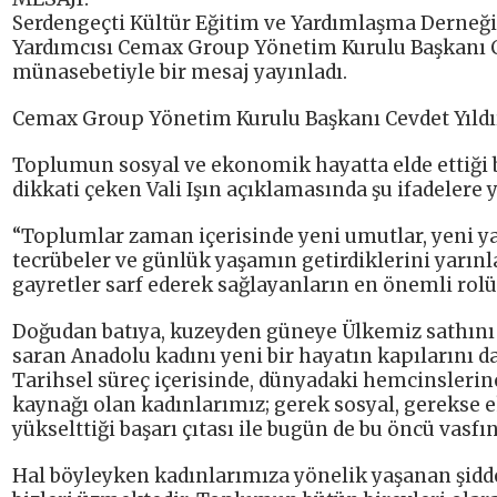
Serdengeçti Kültür Eğitim ve Yardımlaşma Derneği
Yardımcısı Cemax Group Yönetim Kurulu Başkanı C
münasebetiyle bir mesaj yayınladı.
Cemax Group Yönetim Kurulu Başkanı Cevdet Yıldırı
Toplumun sosyal ve ekonomik hayatta elde ettiği b
dikkati çeken Vali Işın açıklamasında şu ifadelere y
“Toplumlar zaman içerisinde yeni umutlar, yeni y
tecrübeler ve günlük yaşamın getirdiklerini yarın
gayretler sarf ederek sağlayanların en önemli rolü
Doğudan batıya, kuzeyden güneye Ülkemiz sathını s
saran Anadolu kadını yeni bir hayatın kapılarını 
Tarihsel süreç içerisinde, dünyadaki hemcinslerine 
kaynağı olan kadınlarımız; gerek sosyal, gerekse 
yükselttiği başarı çıtası ile bugün de bu öncü vasfı
Hal böyleyken kadınlarımıza yönelik yaşanan şidde