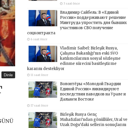
3 saat önce
Владимир Сайбель: В «Единой
России» поддерживают решение
Минтруда упростить для бывших
участников СВО получение
соцконтракта
6 saat önce
Vladimir Saibel: Birleşik Rusya,
Çalışma Bakanlığı’nın eski SVO
katılımcılarının sosyal sözleşme
edinme sürecini basitleştirme
kararını destekliyor
Dinle
11 saat önce
Волонтёры «Молодой Гвардии
T
Единой России» ликвидируют
последствия паводков на Урале и
Дальнем Востоке
17 saat önce
Birleşik Rusya Genç
Muhafızları’ndan gönüllüler, Ural ve
 GÜNÜ
Uzak Doğu’daki sellerin sonuçlarını