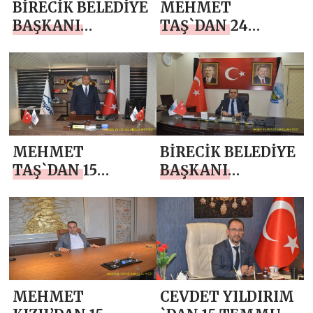
BİRECİK BELEDİYE
MEHMET
BAŞKANI
TAŞ`DAN 24
MEHMET BEGİT
TEMMUZ
`TEN 24 TEMMUZ
GAZETECİLER VE
GAZETECİLER VE
BASIN BAYRAMI
BASIN BAYRAMI
MESAJI
MESAJI
MEHMET
BİRECİK BELEDİYE
TAŞ`DAN 15
BAŞKANI
TEMMUZ
MEHMET BEGİT
DEMOKRASİ VE
`TEN 15 TEMMUZ
MİLLİ BİRLİK
DEMOKRASİ VE
GÜNÜ MESAJI
MİLLİ BİRLİK
GÜNÜ MESAJI
MEHMET
CEVDET YILDIRIM