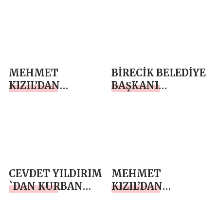
`TEN BABALAR
GÜNÜ MESAJI
MEHMET
BİRECİK BELEDİYE
KIZIL’DAN
BAŞKANI
BABALAR GÜNÜ
MEHMET BEGİT
MESAJI
`TEN JANDARMA
TEŞKİLATI’NIN
187. KURULUŞ YIL
DÖNÜMÜ MESAJI
CEVDET YILDIRIM
MEHMET
`DAN KURBAN
KIZIL’DAN
BAYRAMI MESAJI
KURBAN
BAYRAMI MESAJI