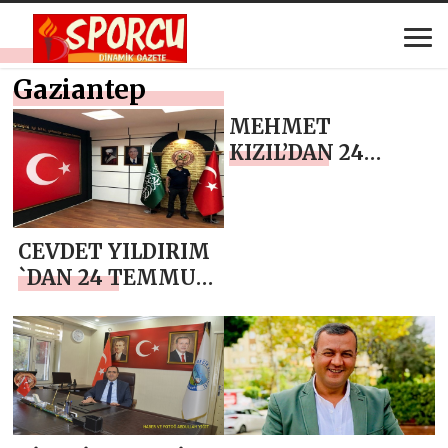
Gaziantep
MEHMET
KIZIL’DAN 24
TEMMUZ
GAZETECİLER VE
BASIN BAYRAMI
CEVDET YILDIRIM
MESAJI
`DAN 24 TEMMUZ
GAZETECİLER VE
BASIN BAYRAMI
MESAJI