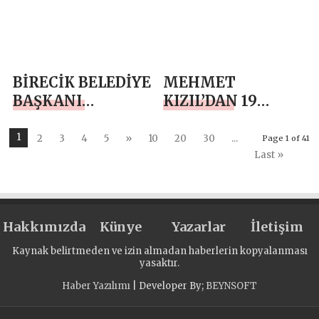
BİRECİK BELEDİYE
MEHMET
BAŞKANI
KIZIL’DAN 19
MEHMET BEGİT
MAYIS
`TEN KURBAN
ATATÜRK’Ü
1
2
3
4
5
»
10
20
30
...
Page 1 of 41
BAYRAMI MESAJI
ANMA, GENÇLİK
Last »
VE SPOR BAYRAMI
MESAJI
Hakkımızda
Künye
Yazarlar
İletişim
Kaynak belirtmeden ve izin almadan haberlerin kopyalanması
yasaktır.
Haber Yazılımı
| Developer By;
BEYNSOFT