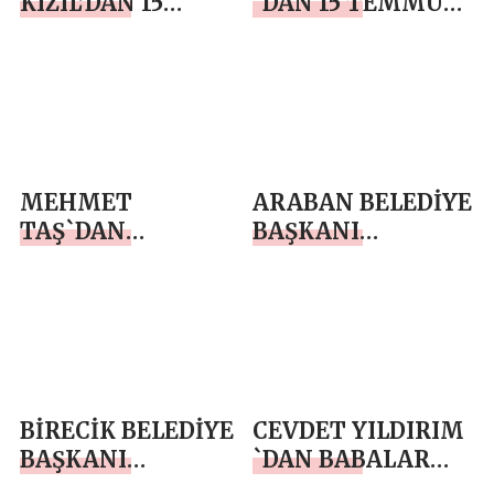
KIZIL’DAN 15
`DAN 15 TEMMUZ
TEMMUZ
DEMOKRASİ VE
DEMOKRASİ VE
MİLLİ BİRLİK
MİLLİ BİRLİK
GÜNÜ MESAJI
GÜNÜ MESAJI
MEHMET
ARABAN BELEDİYE
TAŞ`DAN
BAŞKANI
BABALAR GÜNÜ
MEHMET
MESAJI
ÖZDEMİR`DEN
BABALAR GÜNÜ
MESAJI
BİRECİK BELEDİYE
CEVDET YILDIRIM
BAŞKANI
`DAN BABALAR
MEHMET BEGİT
GÜNÜ MESAJI