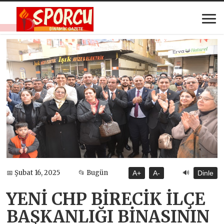
🔊
📅 Şubat 16, 2025
📂 Bugün
A+
A-
Dinle
YENİ CHP BİRECİK İLÇE
BAŞKANLIĞI BİNASININ