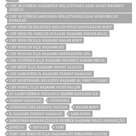
CHP 28 DÖNEM GAZIANTEP MILLETVEKILI ADAY ADAYI MEHMET
SÜRÜCÜ
CHP 28 DÖNEM ŞANLIURFA MILLETVEKILI ADAY ADAYI NECAT
KARADAĞ
CHP BIRECIK BELEDIYE MECLIS ÜYESI ABDULKADIR KURT
CHP BIRECIK GENÇLIK KOLLARI BAŞKANI ERDEM KILIÇ
CHP BIRECIK İLÇE BAŞKANI HASAN KURT
CHP BIRECIK İLÇE BAŞKANLIĞI
CHP BOZOVA İLÇE BAŞKANI ABDULKADIR GÜL
CHP EYYÜBIYE İLÇE BAŞKANI MEHMET ADNAN ÖNCEL
CHP NIZIP İLÇE BAŞKANI MURAT ALAGÖZ
CHP ŞANLIURFA İL BAŞKANI FERHAT KARADAĞ
CHP ŞEHITKAMIL BELEDIYE BAŞKANI AV. UMUT YILMAZ
CHP SURUÇ İLÇE BAŞKANI FEVZI YALÇIN
EV SAHIPLIĞINDE YÜZLERCE KIŞININ KATILIMI ILE
FERHAT KARADAĞ
GÖRKEMLİ
GÖRKEMLİ BİR ŞEKİLDE YAPILDI
HASAN KURT
İL BAŞKANI FERHAT KARADAĞ
ŞANLIURFA
ŞANLIURFA KARAKEÇILILER DERNEK BAŞKANI HALIL KARAKEÇILI
ŞEKILDE
YAPILDI
YENİ
YENİ CHP BİRECİK İLÇE BAŞKANLIĞI BİNASININ AÇILIŞI