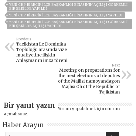
YENİ CHP BİRECİK İLÇE BAŞKANLIĞI BİNASININ AÇILIŞI GÖRKEMLİ
BİR ŞEKİLDE YAPILDI
YENİ CHP BİRECİK İLÇE BAŞKANLIĞI BİNASININ AÇILIŞI YAPILDI
YENI CHP BIRECIK İLÇE BAŞKANLIĞI BINASININ AÇILIŞI GÖRKEMLI
BIR ŞEKILDE AÇILIŞI YAPILDI
Previous
Tacikistan ile Dominika
Topluluğu arasında vize
muafiyetine ilişkin
Anlaşmanın imza töreni
Next
Meeting on preparations for
the next elections of deputies
of the Majlisi namoyandagon
Majlisi Oli of the Republic of
Tajikistan
Bir yanıt yazın
Yorum yapabilmek için
oturum
açmalısınız
.
Haber Arayın