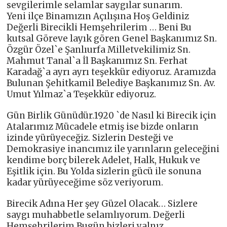
sevgilerimle selamlar saygılar sunarım.
Yeni ilçe Binamızın Açılışına Hoş Geldiniz
Değerli Birecikli Hemşehrilerim … Beni Bu
kutsal Göreve layık gören Genel Başkanımız Sn.
Özgür Özel`e Şanlıurfa Milletvekilimiz Sn.
Mahmut Tanal`a İl Başkanımız Sn. Ferhat
Karadağ`a ayrı ayrı teşekkür ediyoruz. Aramızda
Bulunan Şehitkamil Belediye Başkanımız Sn. Av.
Umut Yılmaz`a Teşekkür ediyoruz.
Gün Birlik Günüdür.1920 `de Nasıl ki Birecik için
Atalarımız Mücadele etmiş ise bizde onların
izinde yürüyeceğiz. Sizlerin Desteği ve
Demokrasiye inancımız ile yarınların geleceğini
kendime borç bilerek Adelet, Halk, Hukuk ve
Eşitlik için. Bu Yolda sizlerin gücü ile sonuna
kadar yürüyeceğime söz veriyorum.
Birecik Adına Her şey Güzel Olacak… Sizlere
saygı muhabbetle selamlıyorum. Değerli
Hemşehrilerim Bugün bizleri yalnız