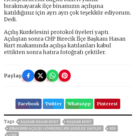
bırakmayarak ilçe binamızın açılışına
katıldığınız için ayrı ayrı çok teşekkür ediyorum.
Dedi.
Açılış Kurdelesini protokol üyeleri yaptı.
Açılıştan sonra CHP Birecik İlçe Başkanı Hasan
Kurt makamında açılışa katılanları kabul
ettikten sonra hatıra fotoğrafı çektiler.
Paylaş:
Facebook
Twitter
WhatsApp
Pinterest
Tags
BAŞKAN HASAN KURT
BAŞKAN KURT
BİNASININ AÇILIŞI GÖRKEMLİ BİR ŞEKİLDE YAPILDI
BIR
CHP