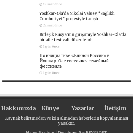
18 saat önce
Yoshkar-Ola’da Nikolai Valuev, “Sağlıklı
Cumhuriyet” projesiyle tanıştı
22 saat önce
Birleşik Rusya’nın girişimiyle Yoshkar-Ola’da
bir aile festivali düzenlendi
1 gün önce
По инициативе «Единой России» в
Йошкар-Оле состоялся семейный
фестиваль
1 gün önce
Hakkımızda
Künye
Yazarlar
İletişim
Kaynak belirtmeden ve izin almadan haberlerin kopyalanması
yasaktır.
Haber Yazılımı
| Developer By;
BEYNSOFT