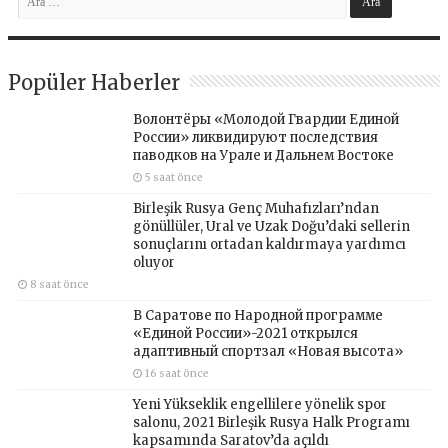
Popüler Haberler
Волонтёры «Молодой Гвардии Единой
России» ликвидируют последствия
паводков на Урале и Дальнем Востоке
5 saat önce
Birleşik Rusya Genç Muhafızları’ndan
gönüllüler, Ural ve Uzak Doğu’daki sellerin
sonuçlarını ortadan kaldırmaya yardımcı
oluyor
8 saat önce
В Саратове по Народной программе
«Единой России»-2021 открылся
адаптивный спортзал «Новая высота»
16 saat önce
Yeni Yükseklik engellilere yönelik spor
salonu, 2021 Birleşik Rusya Halk Programı
kapsamında Saratov’da açıldı