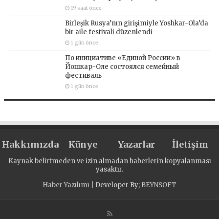
19 saat önce
Birleşik Rusya’nın girişimiyle Yoshkar-Ola’da
bir aile festivali düzenlendi
1 gün önce
По инициативе «Единой России» в
Йошкар-Оле состоялся семейный
фестиваль
1 gün önce
Hakkımızda
Künye
Yazarlar
İletişim
Kaynak belirtmeden ve izin almadan haberlerin kopyalanması
yasaktır.
Haber Yazılımı
| Developer By;
BEYNSOFT