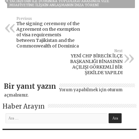
TACIKISTAN ILE DOMINIKA TOPLULUĞU ARASINDA VIZE
MUAFIYETINE ILIŞKIN ANLAŞMANIN IMZA TÖRENI
Previous
The signing ceremony of the
Agreement on the exemption
of visa requirements
between Tajikistan and the
Commonwealth of Dominica
Next
YENİ CHP BİRECİK İLÇE
BAŞKANLIĞI BİNASININ
AÇILIŞI GÖRKEMLİ BİR
ŞEKİLDE YAPILDI
Bir yanıt yazın
Yorum yapabilmek için
oturum
açmalısınız
.
Haber Arayın