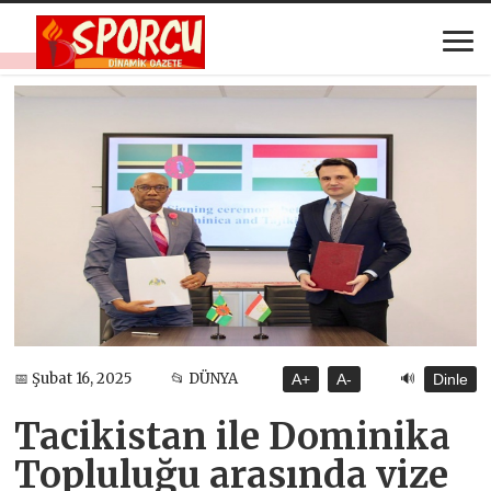
🔊
📅 Şubat 16, 2025
📂 DÜNYA
A+
A-
Dinle
Tacikistan ile Dominika
Topluluğu arasında vize