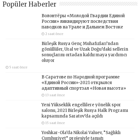
Popüler Haberler
Волонтёры «Молодой Гвардии Единой
России» ликвидируют последствия
паводков на Урале и Дальнем Востоке
2 saat önce
Birleşik Rusya Genç Muhafızları’ndan
gönüllüler, Ural ve Uzak Doğu’daki sellerin
sonuçlarını ortadan kaldırmaya yardımcı
oluyor
5 saat önce
В Саратове по Народной программе
«Единой России»-2021 открылся
адаптивный спортзал «Новая высота»
13 saat önce
Yeni Yükseklik engellilere yönelik spor
salonu, 2021 Birleşik Rusya Halk Programı
kapsamında Saratov’da açıldı
15 saat önce
Yoshkar-Ola’da Nikolai Valuev, “Sağlıklı
Cumhuriyet” projesiyle tanıştı