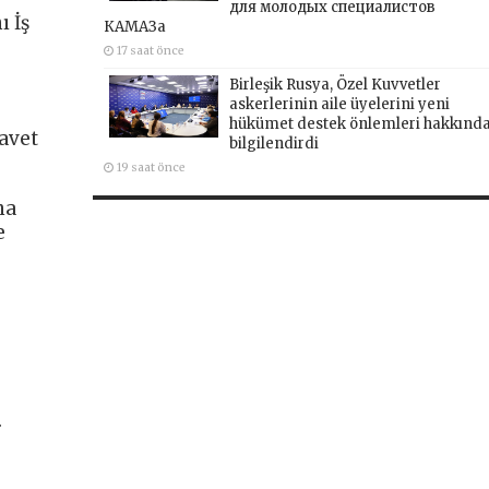
для молодых специалистов
 İş
КАМАЗа
17 saat önce
Birleşik Rusya, Özel Kuvvetler
askerlerinin aile üyelerini yeni
hükümet destek önlemleri hakkınd
avet
bilgilendirdi
19 saat önce
na
e
.