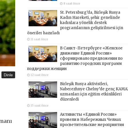
8 saat önce
St. Petersburg’da, Birleşik Rusya
Kadın Hareketi, şehir genelinde
kadınlara yönelik destek
programlarının geliştirilmesi için
öneriler hazırladı
11 saat önce
В Санкт-Петербурге «Женское
движение Единой России»
сформировало предложения по
развитию городских программ
поддержки женщин
Dinle
12 saat önce
Birleşik Rusya aktivistleri,
Naberezhnye Chelny’de genç KAMA
uzmanları için eğitim etkinlikleri
düzenledi
15 saat önce
Активисты «Единой России»
провели в Набережных Челнах
zmanı
просветительские мероприятия