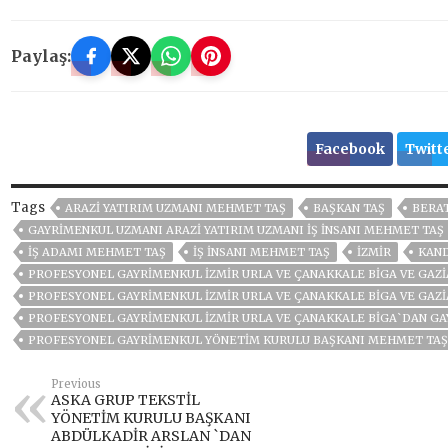
Paylaş:
Facebook
Twitt
Tags
ARAZI YATIRIM UZMANI MEHMET TAŞ
BAŞKAN TAŞ
BERA
GAYRIMENKUL UZMANI ARAZI YATIRIM UZMANI İŞ İNSANI MEHMET TAŞ
İŞ ADAMI MEHMET TAŞ
IŞ INSANI MEHMET TAŞ
İZMIR
KAND
PROFESYONEL GAYRİMENKUL İZMİR URLA VE ÇANAKKALE BİGA VE GA
PROFESYONEL GAYRİMENKUL İZMİR URLA VE ÇANAKKALE BİGA VE GAZ
PROFESYONEL GAYRIMENKUL İZMIR URLA VE ÇANAKKALE BIGA`DAN GAY
PROFESYONEL GAYRİMENKUL YÖNETIM KURULU BAŞKANI MEHMET TAŞ
Previous
ASKA GRUP TEKSTİL
YÖNETİM KURULU BAŞKANI
ABDÜLKADİR ARSLAN `DAN