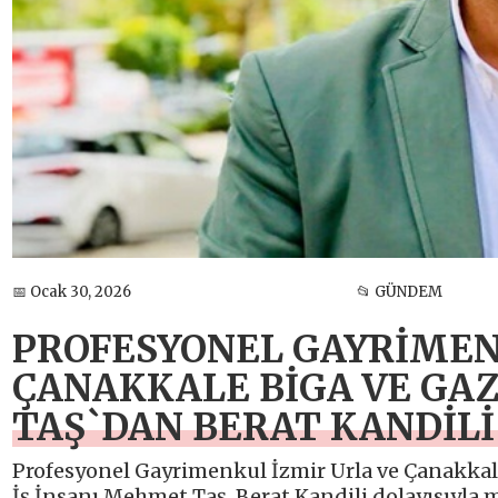
📅 Ocak 30, 2026
📂 GÜNDEM
PROFESYONEL GAYRİMEN
ÇANAKKALE BİGA VE G
TAŞ`DAN BERAT KANDİLİ
Profesyonel Gayrimenkul İzmir Urla ve Çanakka
İş İnsanı Mehmet Taş, Berat Kandili dolayısıyla m