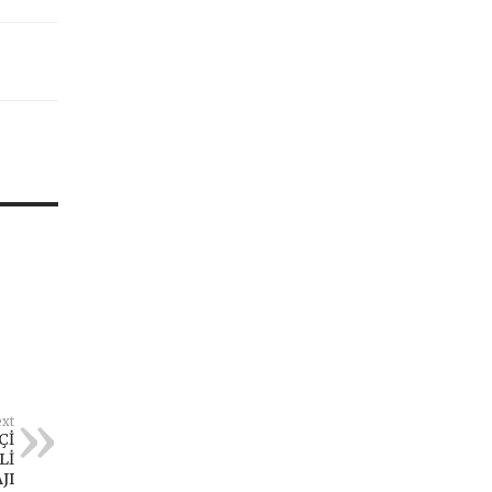
xt
Çİ
Lİ
JI