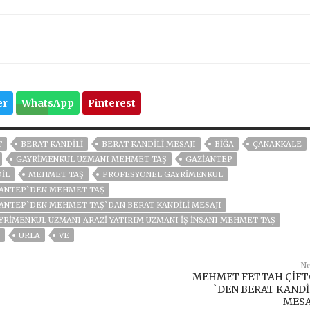
er
WhatsApp
Pinterest
T
BERAT KANDILI
BERAT KANDİLİ MESAJI
BIĞA
ÇANAKKALE
GAYRIMENKUL UZMANI MEHMET TAŞ
GAZIANTEP
IL
MEHMET TAŞ
PROFESYONEL GAYRIMENKUL
ZİANTEP`DEN MEHMET TAŞ
İANTEP`DEN MEHMET TAŞ`DAN BERAT KANDİLİ MESAJI
RIMENKUL UZMANI ARAZI YATIRIM UZMANI İŞ İNSANI MEHMET TAŞ
URLA
VE
Ne
MEHMET FETTAH ÇİFT
`DEN BERAT KANDİ
MESA