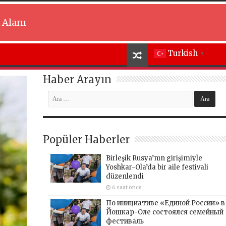
 Alanı
Turkish
▼
Haber Arayın
Popüler Haberler
Birleşik Rusya’nın girişimiyle
Yoshkar-Ola’da bir aile festivali
düzenlendi
6 saat önce
По инициативе «Единой России» в
Йошкар-Оле состоялся семейный
фестиваль