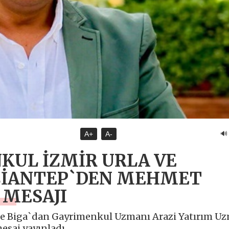
🔊
A+
A-
KUL İZMİR URLA VE
AZİANTEP`DEN MEHMET
 MESAJI
le Biga`dan Gayrimenkul Uzmanı Arazi Yatırım U
esaj yayınladı.