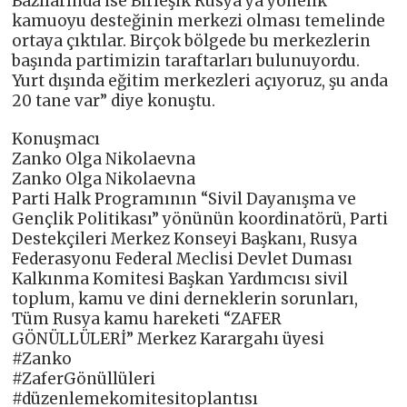
Bazılarında ise Birleşik Rusya’ya yönelik
kamuoyu desteğinin merkezi olması temelinde
ortaya çıktılar. Birçok bölgede bu merkezlerin
başında partimizin taraftarları bulunuyordu.
Yurt dışında eğitim merkezleri açıyoruz, şu anda
20 tane var” diye konuştu.
Konuşmacı
Zanko Olga Nikolaevna
Zanko Olga Nikolaevna
Parti Halk Programının “Sivil Dayanışma ve
Gençlik Politikası” yönünün koordinatörü, Parti
Destekçileri Merkez Konseyi Başkanı, Rusya
Federasyonu Federal Meclisi Devlet Duması
Kalkınma Komitesi Başkan Yardımcısı sivil
toplum, kamu ve dini derneklerin sorunları,
Tüm Rusya kamu hareketi “ZAFER
GÖNÜLLÜLERİ” Merkez Karargahı üyesi
#Zanko
#ZaferGönüllüleri
#düzenlemekomitesitoplantısı