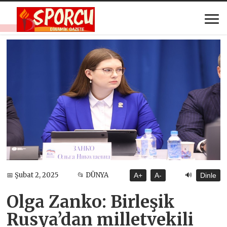
🔊
📅 Şubat 2, 2025
📂 DÜNYA
A+
A-
Dinle
Olga Zanko: Birleşik
Rusya’dan milletvekili