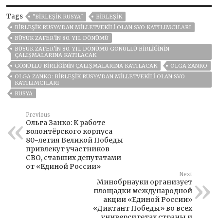
Tags
"BIRLEŞIK RUSYA"
BIRLEŞIK
BIRLEŞIK RUSYA'DAN MILLETVEKILI OLAN SVO KATILIMCILARI
BÜYÜK ZAFER'IN 80. YIL DÖNÜMÜ
BÜYÜK ZAFER'IN 80. YIL DÖNÜMÜ GÖNÜLLÜ BIRLIĞININ
ÇALIŞMALARINA KATILACAK
GÖNÜLLÜ BIRLIĞININ ÇALIŞMALARINA KATILACAK
OLGA ZANKO
OLGA ZANKO: BIRLEŞIK RUSYA'DAN MILLETVEKILI OLAN SVO
KATILIMCILARI
RUSYA
Previous
Ольга Занко: К работе
волонтёрского корпуса
80-летия Великой Победы
привлекут участников
СВО, ставших депутатами
от «Единой России»
Next
Минобрнауки организует
площадки международной
акции «Единой России»
«Диктант Победы» во всех
университетах страны и