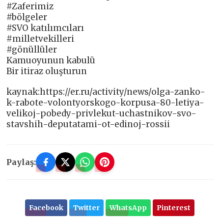
#Zaferimiz
#bölgeler
#SVO katılımcıları
#milletvekilleri
#gönüllüler
Kamuoyunun kabulü
Bir itiraz oluşturun
kaynak:https://er.ru/activity/news/olga-zanko-
k-rabote-volontyorskogo-korpusa-80-letiya-
velikoj-pobedy-privlekut-uchastnikov-svo-
stavshih-deputatami-ot-edinoj-rossii
Paylaş:
Facebook
Twitter
WhatsApp
Pinterest