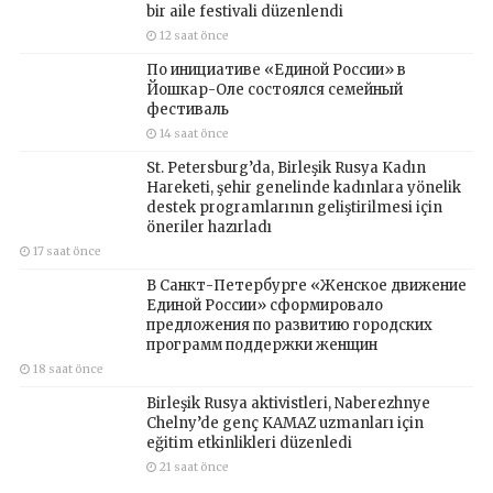
bir aile festivali düzenlendi
12 saat önce
По инициативе «Единой России» в
Йошкар-Оле состоялся семейный
фестиваль
14 saat önce
St. Petersburg’da, Birleşik Rusya Kadın
Hareketi, şehir genelinde kadınlara yönelik
destek programlarının geliştirilmesi için
öneriler hazırladı
17 saat önce
В Санкт-Петербурге «Женское движение
Единой России» сформировало
предложения по развитию городских
программ поддержки женщин
18 saat önce
Birleşik Rusya aktivistleri, Naberezhnye
Chelny’de genç KAMAZ uzmanları için
eğitim etkinlikleri düzenledi
21 saat önce