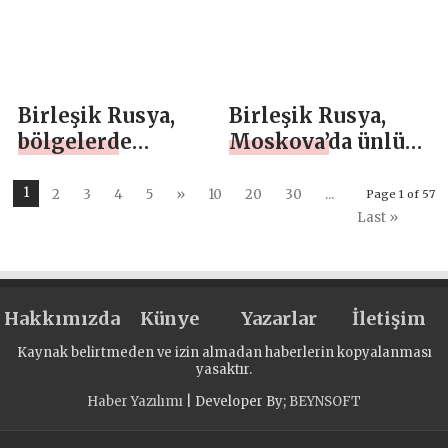
Dünya Savaşı
döneminden
kalma bir iletişim
merkezi kurdu
Birleşik Rusya,
Birleşik Rusya,
bölgelerde
Moskova’da ünlü
“Gazilere Hediye”
sporcularla ustalık
ve “Gaziler Evinde
sınıfları düzenledi
1
2
3
4
5
»
10
20
30
...
Page 1 of 57
Geçit Töreni”
Last »
kampanyaları
düzenliyor
Hakkımızda
Künye
Yazarlar
İletişim
Kaynak belirtmeden ve izin almadan haberlerin kopyalanması
yasaktır.
Haber Yazılımı
| Developer By;
BEYNSOFT