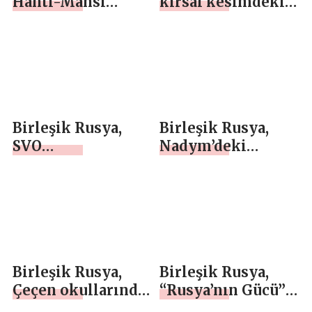
Hantı-Mansi
kırsal kesimdeki
Özerk
okul çocukları için
Okrugu’ndaki
Tyumen’e bir gezi
belediyelerde aile
düzenledi
kutlamaları
düzenledi
Birleşik Rusya,
Birleşik Rusya,
SVO
Nadym’deki
katılımcılarının
(Yamalo-Nenets
çocukları için
Özerk Okrugu)
Moskova’da
dikiş taburunun
ustalık sınıfları
gönüllülerine
düzenledi
destek verdi
Birleşik Rusya,
Birleşik Rusya,
Çeçen okullarında
“Rusya’nın Gücü”
engelli bireylere
maratonu için