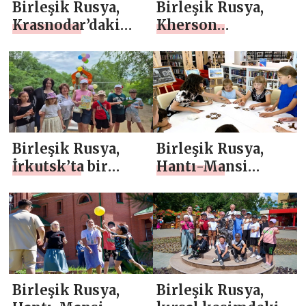
Birleşik Rusya,
Birleşik Rusya,
Krasnodar’daki
Kherson
okul çocukları ile
Oblastı’ndaki
Kuzey Kafkasya
Henichesk
Askeri Bölgesi
şehrinde çocuklar
Kahramanı
için yol güvenliği
arasında bir
konusunda sokak
buluşma düzenledi
dersi düzenledi
Birleşik Rusya,
Birleşik Rusya,
İrkutsk’ta bir
Hantı-Mansi
çocuk partisi
Özerk
düzenledi
Okrugu’ndaki okul
çocukları için
etnik bir keşif
gezisi ve banka
turu düzenledi
Birleşik Rusya,
Birleşik Rusya,