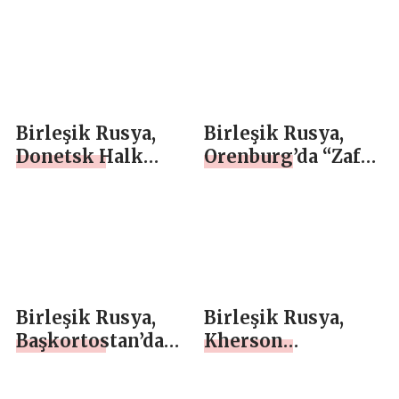
karşı hoşgörü
Tyumen Bölgesi
konusunda dersler
ve Stavropol
veriyor
Bölgesi’nde spor
etkinlikleri
düzenledi
Birleşik Rusya,
Birleşik Rusya,
Donetsk Halk
Orenburg’da “Zafer
Cumhuriyeti’nin
Hamlesi” satranç
Yenakiyevo
turnuvasını
kentinde “Ev
düzenledi
Yöneticisi”
başlıklı bir bölge
forumu düzenledi
Birleşik Rusya,
Birleşik Rusya,
Başkortostan’da
Kherson
yüzme yarışmaları
Oblastı’ndaki
düzenledi
Henichesk’e İkinci