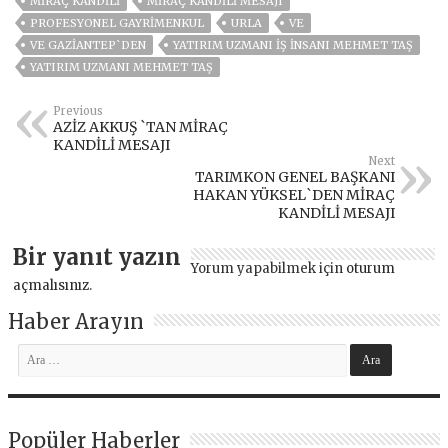
MIRAÇ KANDILI
MIRAÇ KANDILI MESAJI
PROFESYONEL GAYRIMENKUL
URLA
VE
VE GAZİANTEP`DEN
YATIRIM UZMANI İŞ İNSANI MEHMET TAŞ
YATIRIM UZMANI MEHMET TAŞ
Previous
AZİZ AKKUŞ `TAN MİRAÇ
KANDİLİ MESAJI
Next
TARIMKON GENEL BAŞKANI
HAKAN YÜKSEL`DEN MİRAÇ
KANDİLİ MESAJI
Bir yanıt yazın
Yorum yapabilmek için
oturum
açmalısınız
.
Haber Arayın
Popüler Haberler