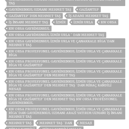
TAŞ
GAYRIMENKUL UZMANI MEHMET TAŞ
GAZIANTEP
GAZİANTEP`DEN MEHMET TAŞ
İŞ ADAMI MEHMET TAŞ
IŞ INSANI MEHMET TAŞ
İZMIR
İZMIR URLA
KW ORSA
KW ORSA GAYRIMENKUL
KW ORSA GAYRIMENKUL İZMIR URLA ` DAN MEHMET TAŞ
KW ORSA GAYRIMENKUL İZMIR URLA VE ÇANAKKALE BIGA`DAN
MEHMET TAŞ
KW ORSA PROFESYONEL GAYRİMENKUL İZMİR URLA VE ÇANAKKALE
BİGA
KW ORSA PROFESYONEL GAYRİMENKUL İZMİR URLA VE ÇANAKKALE
BİGA VE GAZİANTEP
KW ORSA PROFESYONEL GAYRİMENKUL İZMİR URLA VE ÇANAKKALE
BİGA VE GAZİANTEP`DEN MEHMET TAŞ
KW ORSA PROFESYONEL GAYRİMENKUL İZMİR URLA VE ÇANAKKALE
BİGA VE GAZİANTEP`DEN MEHMET TAŞ `DAN MİRAÇ KANDİLİ
MESAJI
KW ORSA PROFESYONEL GAYRİMENKUL İZMİR URLA VE ÇANAKKALE
BİGA VE GAZİANTEP`DEN MEHMET TAŞ KW ORSA PROFESYONEL
GAYRİMENKUL
KW ORSA PROFESYONEL GAYRIMENKUL İZMIR URLA VE ÇANAKKALE
BIGA`DAN GAYRIMENKUL UZMANI ARAZI YATIRIM UZMANI İŞ İNSANI
MEHMET TAŞ
MEHMET TAŞ
MEHMET TAŞ `DAN
MESAJI