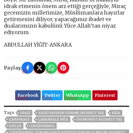
idrak etmenin önem arz ettiği gerçeğiyle, Miraç
gecemizin milletimize, Müslümanlara hayırlar
getirmesini diliyor, yapacağımız ibadet ve
dualarımızın kabulünü Yüce Allah’tan niyaz
ediyorum.
ABDULLAH YİĞİT-ANKARA
Paylaş:
Facebook
Twitter
WhatsApp
Pinterest
Tags
ARAZI
ARAZI YATIRIM UZMANI MEHMET TAŞ
BIĞA
ÇANAKKALE
ÇANAKKALE BİĞA
EKONOMIST MEHMET TAŞ
EMLAK
GAYRİMENKUL
GAYRIMENKUL UZMANI ARAZI YATIRIM UZMANI İŞ İNSANI MEHMET