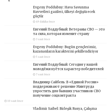
Evgeny Poddubny: Hava Savunma
Kuvvetleri gazileri, ülkeyi değiştirecek
güçtür
49 dakika önce
Евгений Поддубный: Ветераны СВО — это
та сила, которая изменит страну
3 saat önce
Evgeny Poddubny: Bugün gençlerimiz,
kazananların karakterini şekillendiriyor
5 saat önce
Евгений Поддубный: Сегодня у нашей
молодёжи куётся характер победителей
7 saat önce
Владимир Сайбель: В «Единой России»
поддерживают решение Минтруда
упростить для бывших участников СВО
получение соцконтракта
10 saat önce
Vladimir Saibel: Birleşik Rusya, Çalışma