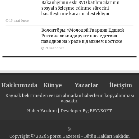
Bakanlığı’nın eski SVO katılımcılarının
sosyal sözleşme edinme sürecini
basitleştirme kararını destekliyor
15 saat önce
Волонтёры «Молодой Гвардии Единой
России» ликвидируют последствия
паводков на Урале и Дальнем Востоке
21 saat önce
Hakkımızda
Künye
Yazarlar
İletişim
Kaynak belirtmeden ve izin almadan haberlerin kopyalanması
yasaktır.
Haber Yazılımı
| Developer By;
BEYNSOFT
Copyright © 2026 Sporcu Gazetesi - Bütün Hakları Saklıdır.