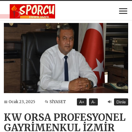
🔊
📅 Ocak 23, 2025
📂 SİYASET
A+
A-
Dinle
KW ORSA PROFESYONEL
GAYRİMENKUL İZMİR