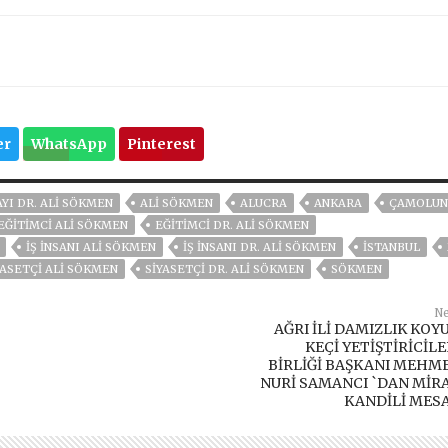
er
WhatsApp
Pinterest
AYI DR. ALI SÖKMEN
ALI SÖKMEN
ALUCRA
ANKARA
ÇAMOLUN
EĞİTİMCİ ALİ SÖKMEN
EĞITIMCI DR. ALI SÖKMEN
IŞ INSANI ALI SÖKMEN
IŞ INSANI DR. ALI SÖKMEN
ISTANBUL
YASETÇİ ALİ SÖKMEN
SIYASETÇI DR. ALI SÖKMEN
SÖKMEN
Ne
AĞRI İLİ DAMIZLIK KOY
KEÇİ YETİŞTİRİCİLE
BİRLİĞİ BAŞKANI MEHM
NURİ SAMANCI `DAN MİR
KANDİLİ MESA