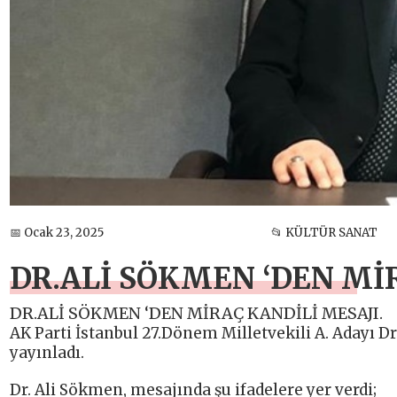
📅 Ocak 23, 2025
📂 KÜLTÜR SANAT
DR.ALİ SÖKMEN ‘DEN Mİ
DR.ALİ SÖKMEN ‘DEN MİRAÇ KANDİLİ MESAJI.
AK Parti İstanbul 27.Dönem Milletvekili A. Adayı Dr
yayınladı.
Dr. Ali Sökmen, mesajında şu ifadelere yer verdi;