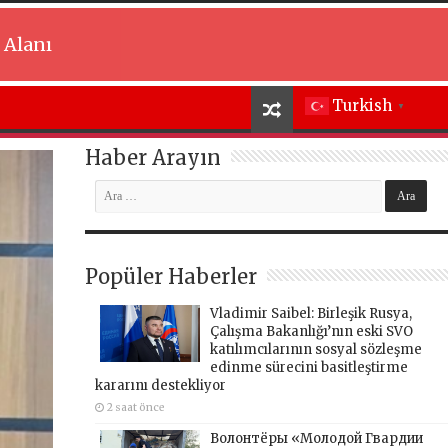
 Alanı
Turkish
▼
Haber Arayın
Popüler Haberler
Vladimir Saibel: Birleşik Rusya,
Çalışma Bakanlığı’nın eski SVO
katılımcılarının sosyal sözleşme
edinme sürecini basitleştirme
kararını destekliyor
2 saat önce
Волонтёры «Молодой Гвардии