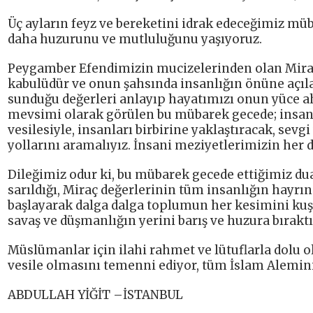
Üç ayların feyz ve bereketini idrak edeceğimiz mü
daha huzurunu ve mutluluğunu yaşıyoruz.
Peygamber Efendimizin mucizelerinden olan Mira
kabulüdür ve onun şahsında insanlığın önüne açılan
sunduğu değerleri anlayıp hayatımızı onun yüce ah
mevsimi olarak görülen bu mübarek gecede; insan o
vesilesiyle, insanları birbirine yaklaştıracak, sevg
yollarını aramalıyız. İnsani meziyetlerimizin her 
Dileğimiz odur ki, bu mübarek gecede ettiğimiz du
sarıldığı, Miraç değerlerinin tüm insanlığın hayrın
başlayarak dalga dalga toplumun her kesimini kuşat
savaş ve düşmanlığın yerini barış ve huzura bıraktı
Müslümanlar için ilahi rahmet ve lütuflarla dolu ol
vesile olmasını temenni ediyor, tüm İslam Alemini
ABDULLAH YİĞİT –İSTANBUL