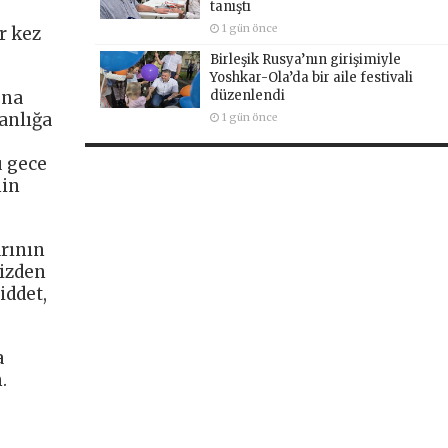
tanıştı
1 gün önce
r kez
Birleşik Rusya’nın girişimiyle
Yoshkar-Ola’da bir aile festivali
düzenlendi
una
anlığa
1 gün önce
u gece
nin
arının
mizden
iddet,
a
.