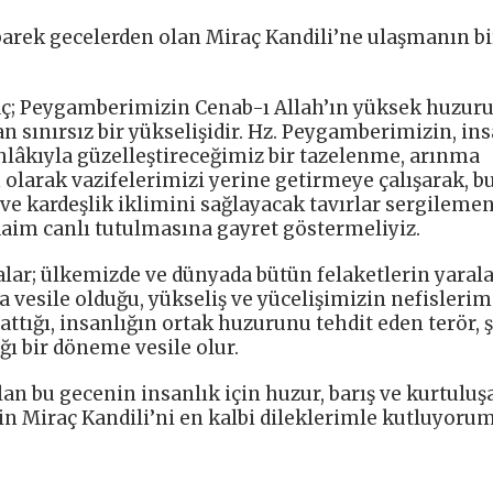
barek gecelerden olan Miraç Kandili’ne ulaşmanın bi
ç; Peygamberimizin Cenab-ı Allah’ın yüksek huzur
 sınırsız bir yükselişidir. Hz. Peygamberimizin, ins
lâkıyla güzelleştireceğimiz bir tazelenme, arınma
larak vazifelerimizi yerine getirmeye çalışarak, b
i ve kardeşlik iklimini sağlayacak tavırlar sergileme
daim canlı tutulmasına gayret göstermeliyiz.
alar; ülkemizde ve dünyada bütün felaketlerin yaral
a vesile olduğu, yükseliş ve yücelişimizin nefisleri
tığı, insanlığın ortak huzurunu tehdit eden terör, ş
ğı bir döneme vesile olur.
an bu gecenin insanlık için huzur, barış ve kurtuluş
n Miraç Kandili’ni en kalbi dileklerimle kutluyorum