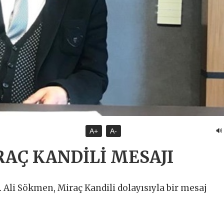
🔊
A+
A-
RAÇ KANDİLİ MESAJI
. Ali Sökmen, Miraç Kandili dolayısıyla bir mesaj