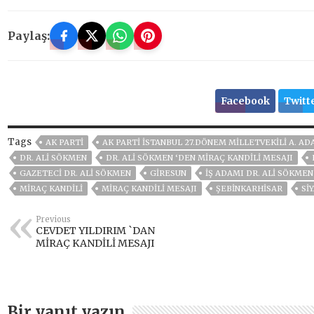
Paylaş:
Facebook
Twitt
Tags
AK PARTİ
AK PARTI İSTANBUL 27.DÖNEM MILLETVEKILI A. AD
DR. ALI SÖKMEN
DR. ALİ SÖKMEN ‘DEN MİRAÇ KANDİLİ MESAJI
GAZETECI DR. ALI SÖKMEN
GİRESUN
IŞ ADAMI DR. ALI SÖKMEN
MIRAÇ KANDILI
MIRAÇ KANDILI MESAJI
ŞEBINKARHISAR
Sİ
Previous
CEVDET YILDIRIM `DAN
MİRAÇ KANDİLİ MESAJI
Bir yanıt yazın