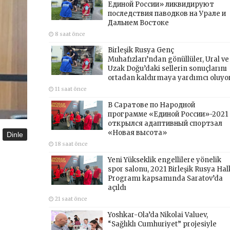
Единой России» ликвидируют
последствия паводков на Урале и
Дальнем Востоке
8 saat önce
Birleşik Rusya Genç
Muhafızları’ndan gönüllüler, Ural ve
Uzak Doğu’daki sellerin sonuçlarını
ortadan kaldırmaya yardımcı oluyo
11 saat önce
В Саратове по Народной
программе «Единой России»-2021
открылся адаптивный спортзал
«Новая высота»
Dinle
18 saat önce
Yeni Yükseklik engellilere yönelik
spor salonu, 2021 Birleşik Rusya Hal
Programı kapsamında Saratov’da
açıldı
21 saat önce
Yoshkar-Ola’da Nikolai Valuev,
“Sağlıklı Cumhuriyet” projesiyle