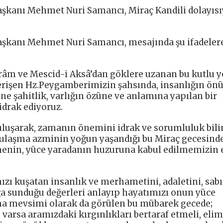
i Başkanı Mehmet Nuri Samancı, Miraç Kandili dolayısı
i Başkanı Mehmet Nuri Samancı, mesajında şu ifadeler
m ve Mescid-i Aksâ’dan göklere uzanan bu kutlu y
 erişen Hz.Peygamberimizin şahsında, insanlığın ön
ne şahitlik, varlığın özüne ve anlamına yapılan bir
idrak ediyoruz.
uluşarak, zamanın önemini idrak ve sorumluluk bilin
 ulaşma azminin yoğun yaşandığı bu Miraç gecesind
lmenin, yüce yaradanın huzuruna kabul edilmemizin 
zı kuşatan insanlık ve merhametini, adaletini, sabı
ğa sunduğu değerleri anlayıp hayatımızı onun yüce
nma mevsimi olarak da görülen bu mübarek gecede;
 varsa aramızdaki kırgınlıkları bertaraf etmeli, elim