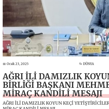
📅 Ocak 23, 2025
📂 DÜNYA
AĞRI İLİ DAMIZLIK KOYU
BİRLİĞİ BAŞKANI MEHM
MİRAÇ KANDİLİ MESAJI
AĞRI İLİ DAMIZLIK KOYUN KEÇİ YETİŞTİRİCİL
MİRAÇ KANDİLİ MESAJI.