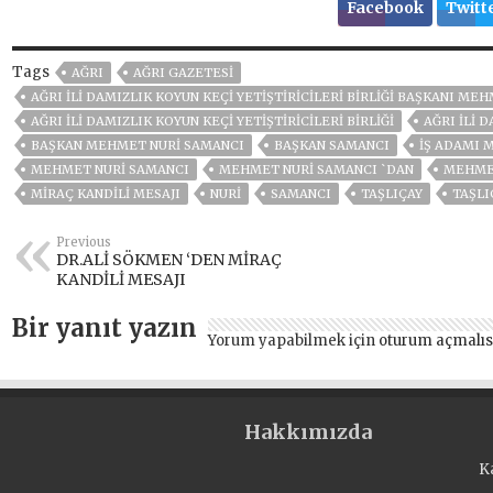
Facebook
Twitt
Tags
AĞRI
AĞRI GAZETESİ
AĞRI İLİ DAMIZLIK KOYUN KEÇİ YETİŞTİRİCİLERİ BİRLİĞİ BAŞKANI ME
AĞRI İLI DAMIZLIK KOYUN KEÇI YETIŞTIRICILERI BIRLIĞI
AĞRI İLI 
BAŞKAN MEHMET NURI SAMANCI
BAŞKAN SAMANCI
IŞ ADAMI 
MEHMET NURİ SAMANCI
MEHMET NURİ SAMANCI `DAN
MEHMET
MIRAÇ KANDILI MESAJI
NURI
SAMANCI
TAŞLIÇAY
TAŞLI
Previous
DR.ALİ SÖKMEN ‘DEN MİRAÇ
KANDİLİ MESAJI
Bir yanıt yazın
Yorum yapabilmek için
oturum açmalıs
Hakkımızda
K