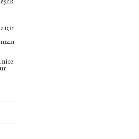
eşlik
z için
ımızın
 nice
zur