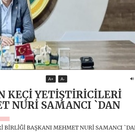
🔊
A+
A-
N KEÇİ YETİŞTİRİCİLERİ
ET NURİ SAMANCI `DAN
ERİ BİRLİĞİ BAŞKANI MEHMET NURİ SAMANCI `D