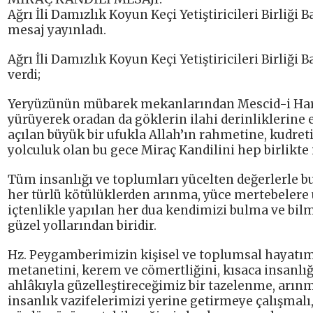
Ağrı İli Damızlık Koyun Keçi Yetiştiricileri Birliğ
mesaj yayınladı.
Ağrı İli Damızlık Koyun Keçi Yetiştiricileri Birliğ
verdi;
Yeryüzünün mübarek mekanlarından Mescid-i Harâ
yürüyerek oradan da göklerin ilahi derinliklerine
açılan büyük bir ufukla Allah’ın rahmetine, kudreti
yolculuk olan bu gece Miraç Kandilini hep birlikte 
Tüm insanlığı ve toplumları yücelten değerlerle b
her türlü kötülüklerden arınma, yüce mertebelere
içtenlikle yapılan her dua kendimizi bulma ve bi
güzel yollarından biridir.
Hz. Peygamberimizin kişisel ve toplumsal hayatımı
metanetini, kerem ve cömertliğini, kısaca insanlı
ahlâkıyla güzelleştireceğimiz bir tazelenme, arı
insanlık vazifelerimizi yerine getirmeye çalışmalı,