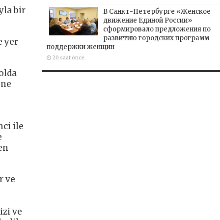
yla bir
В Санкт-Петербурге «Женское
движение Единой России»
сформировало предложения по
развитию городских программ
e yer
поддержки женщин
20 saat önce
olda
üne
ci ile
e
en
r ve
izi ve