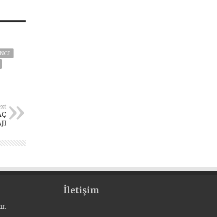
ANCI
xt
AÇ
JI
İletişim
r.