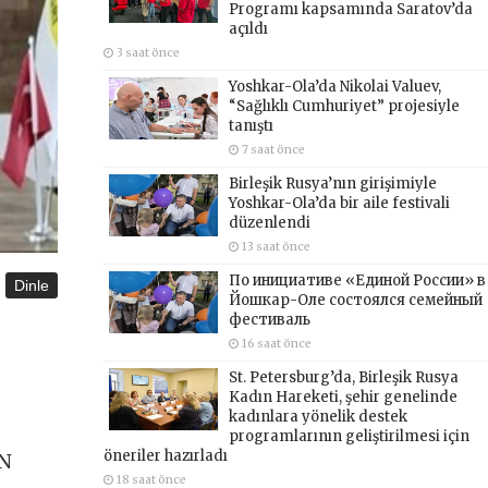
Programı kapsamında Saratov’da
açıldı
3 saat önce
Yoshkar-Ola’da Nikolai Valuev,
“Sağlıklı Cumhuriyet” projesiyle
tanıştı
7 saat önce
Birleşik Rusya’nın girişimiyle
Yoshkar-Ola’da bir aile festivali
düzenlendi
13 saat önce
По инициативе «Единой России» в
Dinle
Йошкар-Оле состоялся семейный
фестиваль
16 saat önce
St. Petersburg’da, Birleşik Rusya
Kadın Hareketi, şehir genelinde
kadınlara yönelik destek
programlarının geliştirilmesi için
öneriler hazırladı
AN
18 saat önce