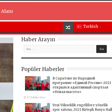
 Alanı
Turkish
▼
Haber Arayın
Popüler Haberler
В Саратове по Народной
программе «Единой России»-2021
открылся адаптивный спортзал
«Новая высота»
27 dakika önce
Yeni Yükseklik engellilere yönelik
spor salonu, 2021 Birleşik Rusya Hal