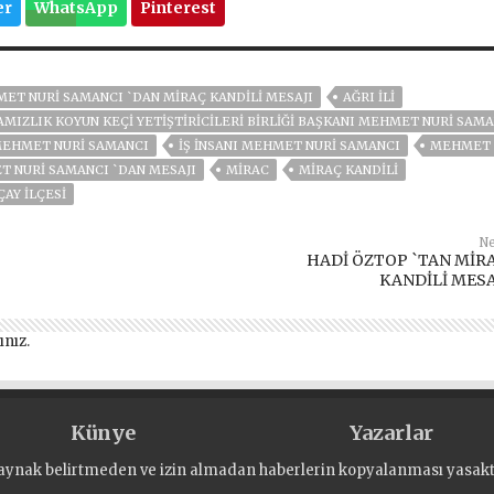
er
WhatsApp
Pinterest
HMET NURİ SAMANCI `DAN MİRAÇ KANDİLİ MESAJI
AĞRI ILI
DAMIZLIK KOYUN KEÇI YETIŞTIRICILERI BIRLIĞI BAŞKANI MEHMET NURI SAM
MEHMET NURI SAMANCI
IŞ INSANI MEHMET NURI SAMANCI
MEHMET
 NURİ SAMANCI `DAN MESAJI
MIRAC
MIRAÇ KANDILI
ÇAY ILÇESI
Ne
HADİ ÖZTOP `TAN MİR
KANDİLİ MESA
ınız
.
Künye
Yazarlar
aynak belirtmeden ve izin almadan haberlerin kopyalanması yasaktı