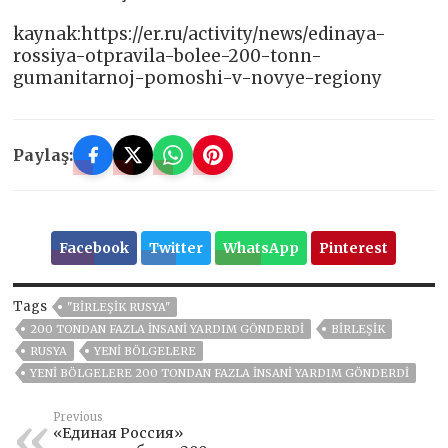
kaynak:https://er.ru/activity/news/edinaya-
rossiya-otpravila-bolee-200-tonn-
gumanitarnoj-pomoshi-v-novye-regiony
Paylaş:
Facebook
Twitter
WhatsApp
Pinterest
Tags
"BIRLEŞIK RUSYA"
200 TONDAN FAZLA INSANI YARDIM GÖNDERDI
BIRLEŞIK
RUSYA
YENI BÖLGELERE
YENI BÖLGELERE 200 TONDAN FAZLA INSANI YARDIM GÖNDERDI
Previous
«Единая Россия»