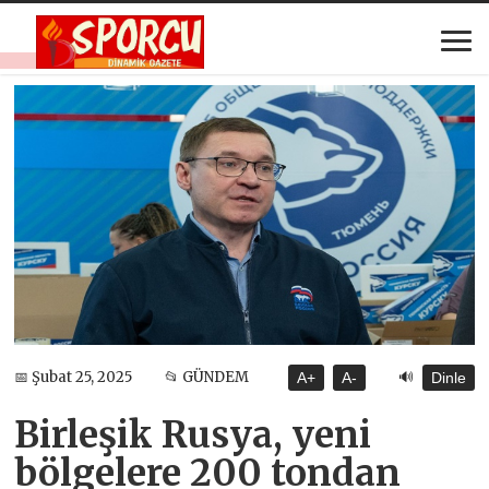
🔊
📅 Şubat 25, 2025
📂 GÜNDEM
A+
A-
Dinle
Birleşik Rusya, yeni
bölgelere 200 tondan