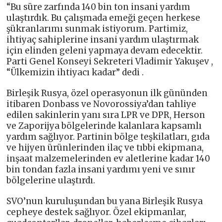
“Bu süre zarfında 140 bin ton insani yardım
ulaştırdık. Bu çalışmada emeği geçen herkese
şükranlarımı sunmak istiyorum. Partimiz,
ihtiyaç sahiplerine insani yardım ulaştırmak
için elinden geleni yapmaya devam edecektir.
Parti Genel Konseyi Sekreteri Vladimir Yakuşev ,
“Ülkemizin ihtiyacı kadar” dedi .
Birleşik Rusya, özel operasyonun ilk gününden
itibaren Donbass ve Novorossiya’dan tahliye
edilen sakinlerin yanı sıra LPR ve DPR, Herson
ve Zaporijya bölgelerinde kalanlara kapsamlı
yardım sağlıyor. Partinin bölge teşkilatları, gıda
ve hijyen ürünlerinden ilaç ve tıbbi ekipmana,
inşaat malzemelerinden ev aletlerine kadar 140
bin tondan fazla insani yardımı yeni ve sınır
bölgelerine ulaştırdı.
SVO’nun kuruluşundan bu yana Birleşik Rusya
cepheye destek sağlıyor. Özel ekipmanlar,