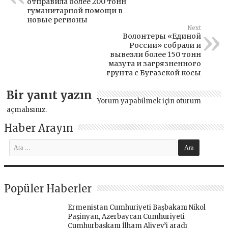
отправила более 200 тонн
гуманитарной помощи в
новые регионы
Next
Волонтеры «Единой
России» собрали и
вывезли более 150 тонн
мазута и загрязненного
грунта с Бугазской косы
Bir yanıt yazın
Yorum yapabilmek için
oturum
açmalısınız
.
Haber Arayın
Popüler Haberler
Ermenistan Cumhuriyeti Başbakanı Nikol
Paşinyan, Azerbaycan Cumhuriyeti
Cumhurbaşkanı İlham Aliyev’i aradı