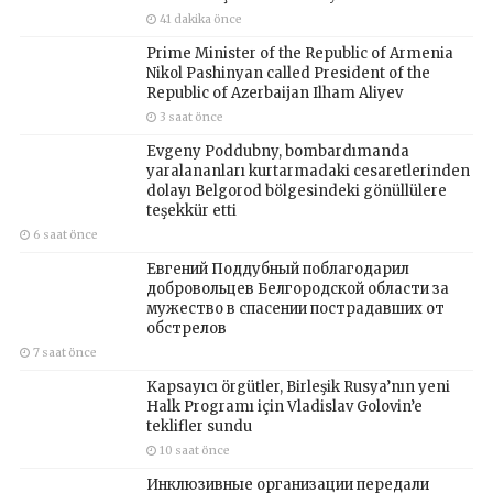
41 dakika önce
Prime Minister of the Republic of Armenia
Nikol Pashinyan called President of the
Republic of Azerbaijan Ilham Aliyev
3 saat önce
Evgeny Poddubny, bombardımanda
yaralananları kurtarmadaki cesaretlerinden
dolayı Belgorod bölgesindeki gönüllülere
teşekkür etti
6 saat önce
Евгений Поддубный поблагодарил
добровольцев Белгородской области за
мужество в спасении пострадавших от
обстрелов
7 saat önce
Kapsayıcı örgütler, Birleşik Rusya’nın yeni
Halk Programı için Vladislav Golovin’e
teklifler sundu
10 saat önce
Инклюзивные организации передали