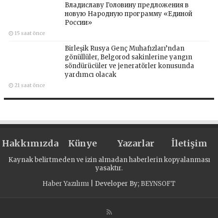
Владиславу Головину предложения в
новую Народную программу «Единой
России»
15 saat önce
Birleşik Rusya Genç Muhafızları’ndan
gönüllüler, Belgorod sakinlerine yangın
söndürücüler ve jeneratörler konusunda
yardımcı olacak
21 saat önce
Hakkımızda
Künye
Yazarlar
İletişim
Kaynak belirtmeden ve izin almadan haberlerin kopyalanması
yasaktır.
Haber Yazılımı
| Developer By;
BEYNSOFT