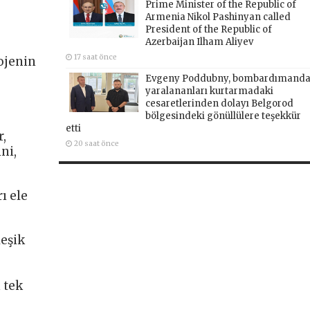
Prime Minister of the Republic of
Armenia Nikol Pashinyan called
President of the Republic of
Azerbaijan Ilham Aliyev
17 saat önce
ojenin
Evgeny Poddubny, bombardımand
yaralananları kurtarmadaki
cesaretlerinden dolayı Belgorod
bölgesindeki gönüllülere teşekkür
etti
r,
20 saat önce
ni,
ı ele
leşik
 tek