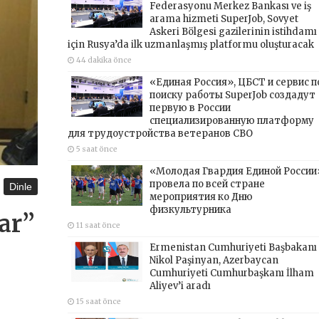
Federasyonu Merkez Bankası ve iş
arama hizmeti SuperJob, Sovyet
Askeri Bölgesi gazilerinin istihdamı
için Rusya’da ilk uzmanlaşmış platformu oluşturacak
44 dakika önce
«Единая Россия», ЦБСТ и сервис п
поиску работы SuperJob создадут
первую в России
специализированную платформу
для трудоустройства ветеранов СВО
5 saat önce
«Молодая Гвардия Единой России
провела по всей стране
Dinle
мероприятия ко Дню
физкультурника
ar”
11 saat önce
Ermenistan Cumhuriyeti Başbakanı
Nikol Paşinyan, Azerbaycan
Cumhuriyeti Cumhurbaşkanı İlham
Aliyev’i aradı
15 saat önce