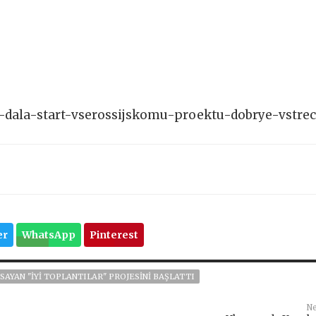
ya-dala-start-vserossijskomu-proektu-dobrye-vstrec
er
WhatsApp
Pinterest
SAYAN "İYI TOPLANTILAR" PROJESINI BAŞLATTI
Ne