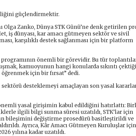
liğini güçlendirmektir.
nı Olga Zanko, Dünya STK Günü’ne denk getirilen pr
et, iş dünyası, kar amacı gütmeyen sektör ve sivil
sı, karşılıklı destek sağlanması için bir platform
programının önemli bir görevidir. Bu tür toplantıla
nuşmak, kamuoyunun hangi konularda sıkıntı çektiği
ğrenmek için bir fırsat” dedi.
 sektörü desteklemeyi amaçlayan son yasal kararlar
nemli yasal girişimin kabul edildiğini hatırlattı: Bir
klerle ilgili bilgi sunma süresi uzatıldı, STK’lar için
 bileşimini değiştirme prosedürü basitleştirildi ve
 kaldırıldı. Ayrıca, Kâr Amacı Gütmeyen Kuruluşlar için
026 yılına kadar uzatıldı.