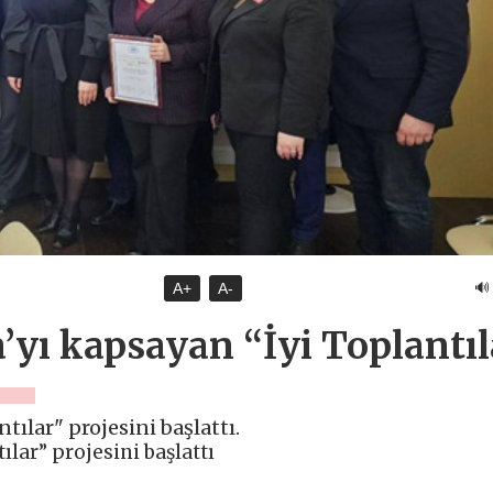
🔊
A+
A-
’yı kapsayan “İyi Toplantıl
ılar" projesini başlattı.
lar” projesini başlattı