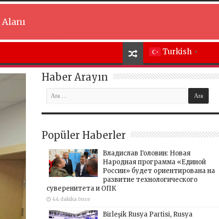
 Alanı
Turkish
▼
Haber Arayın
Popüler Haberler
Владислав Головин: Новая
Народная программа «Единой
России» будет ориентирована на
развитие технологического
суверенитета и ОПК
44 dakika önce
Birleşik Rusya Partisi, Rusya