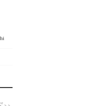
hi
xt