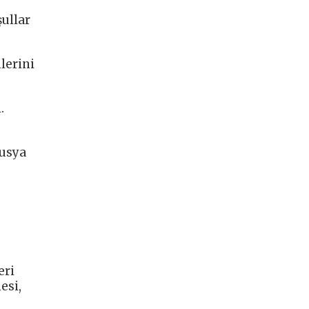
şullar
lerini
.
Rusya
eri
esi,