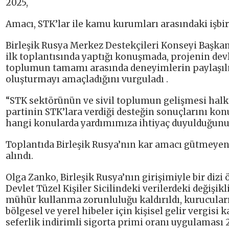
2025,
Amacı, STK’lar ile kamu kurumları arasındaki işbir
Birleşik Rusya Merkez Destekçileri Konseyi Başka
ilk toplantısında yaptığı konuşmada, projenin devl
toplumun tamamı arasında deneyimlerin paylaşılma
oluşturmayı amaçladığını vurguladı .
“STK sektörünün ve sivil toplumun gelişmesi halk 
partinin STK’lara verdiği desteğin sonuçlarını ko
hangi konularda yardımımıza ihtiyaç duyulduğunu ö
Toplantıda Birleşik Rusya’nın kar amacı gütmeyen
alındı.
Olga Zanko, Birleşik Rusya’nın girişimiyle bir dizi ö
Devlet Tüzel Kişiler Sicilindeki verilerdeki değişikli
mühür kullanma zorunluluğu kaldırıldı, kurucuların
bölgesel ve yerel hibeler için kişisel gelir vergisi
seferlik indirimli sigorta primi oranı uygulaması 2