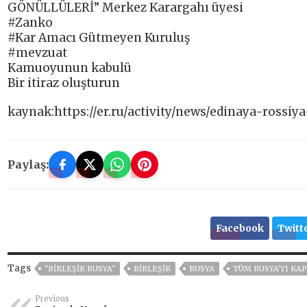
GÖNÜLLÜLERİ” Merkez Karargahı üyesi
#Zanko
#Kar Amacı Gütmeyen Kuruluş
#mevzuat
Kamuoyunun kabulü
Bir itiraz oluşturun
kaynak:https://er.ru/activity/news/edinaya-rossi
Paylaş:
Facebook
Twitt
Tags
"BIRLEŞIK RUSYA"
BIRLEŞIK
RUSYA
TÜM RUSYA'YI KAP
Previous