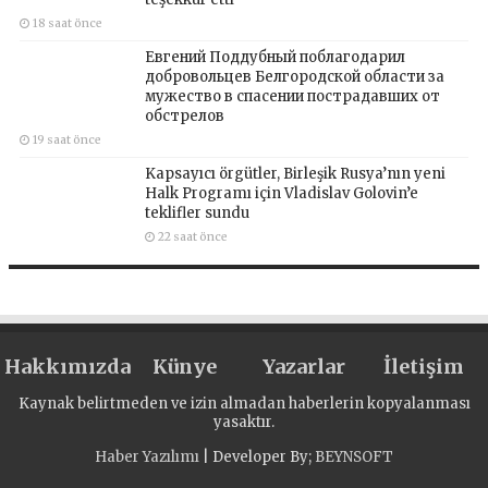
18 saat önce
Евгений Поддубный поблагодарил
добровольцев Белгородской области за
мужество в спасении пострадавших от
обстрелов
19 saat önce
Kapsayıcı örgütler, Birleşik Rusya’nın yeni
Halk Programı için Vladislav Golovin’e
teklifler sundu
22 saat önce
Hakkımızda
Künye
Yazarlar
İletişim
Kaynak belirtmeden ve izin almadan haberlerin kopyalanması
yasaktır.
Haber Yazılımı
| Developer By;
BEYNSOFT