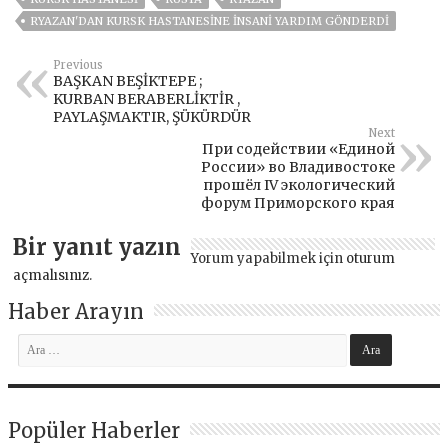
RYAZAN'DAN KURSK HASTANESINE INSANI YARDIM GÖNDERDI
Previous
BAŞKAN BEŞİKTEPE ;
KURBAN BERABERLİKTİR ,
PAYLAŞMAKTIR, ŞÜKÜRDÜR
Next
При содействии «Единой
России» во Владивостоке
прошёл IV экологический
форум Приморского края
Bir yanıt yazın
Yorum yapabilmek için
oturum
açmalısınız
.
Haber Arayın
Popüler Haberler