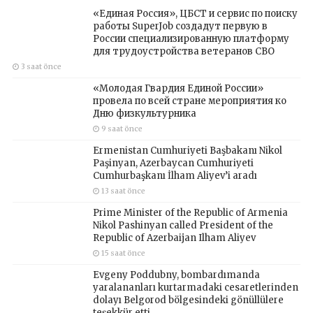
«Единая Россия», ЦБСТ и сервис по поиску
работы SuperJob создадут первую в
России специализированную платформу
для трудоустройства ветеранов СВО
3 saat önce
«Молодая Гвардия Единой России»
провела по всей стране мероприятия ко
Дню физкультурника
9 saat önce
Ermenistan Cumhuriyeti Başbakanı Nikol
Paşinyan, Azerbaycan Cumhuriyeti
Cumhurbaşkanı İlham Aliyev’i aradı
13 saat önce
Prime Minister of the Republic of Armenia
Nikol Pashinyan called President of the
Republic of Azerbaijan Ilham Aliyev
15 saat önce
Evgeny Poddubny, bombardımanda
yaralananları kurtarmadaki cesaretlerinden
dolayı Belgorod bölgesindeki gönüllülere
teşekkür etti