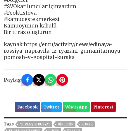
#SVOkatılımcılarıiçinyardım
#Feoktistova
#kamudestekmerkezi
Kamuoyunun kabulü
Bir itiraz oluşturun
kaynak:https://er.ru/activity/news/edinaya-
rossiya-napravila-iz-ryazani-gumanitarnuyu-
pomosh-v-gospital-kurska
Paylaş:
Facebook
Twitter
WhatsApp
Pinterest
Tags
"BIRLEŞIK RUSYA"
BIRLEŞIK
KURSK
KURSK HASTANESI
RUSYA
RYAZAN