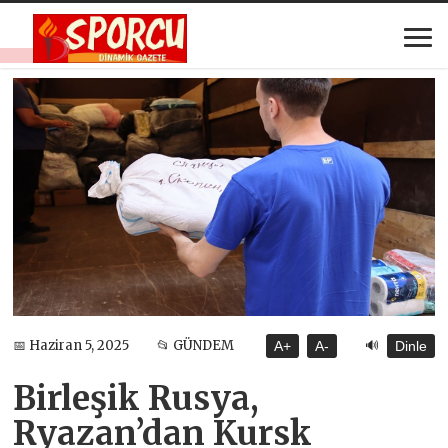
🔊
📅 Haziran 5, 2025
📂 GÜNDEM
A+
A-
Dinle
Birleşik Rusya,
Ryazan’dan Kursk