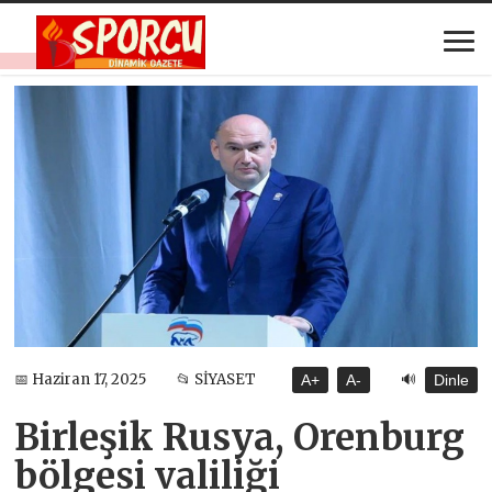
🔊
📅 Haziran 17, 2025
📂 SİYASET
A+
A-
Dinle
Birleşik Rusya, Orenburg
bölgesi valiliği