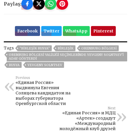
Paylaş:
Facebook
Twitter
WhatsApp
Pinterest
Tags
"BIRLEŞIK RUSYA"
BIRLEŞIK
ORENBURG BÖLGESI
ORENBURG BÖLGESI VALILIĞI SEÇIMLERINDE YEVGENY SOLNTSEV'I
ADAY GÖSTERDI
RUSYA
YEVGENY SOLNTSEV
Previous
«Единая Россия»
выдвинула Евгения
Солнцева кандидатом на
выборах губернатора
Оренбургской области
Next
«Единая Россия» и МДЦ
«Артек» создадут
«Международный
молодёжный клуб друзей