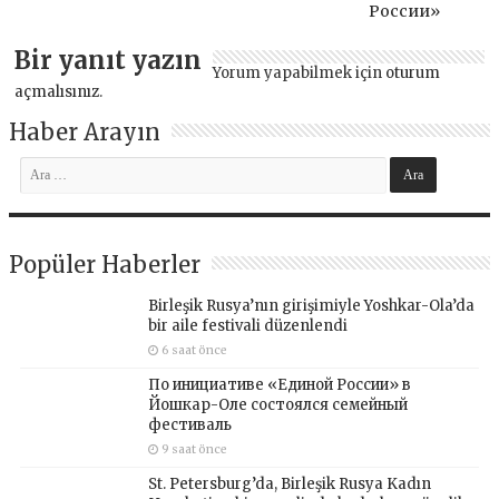
России»
Bir yanıt yazın
Yorum yapabilmek için
oturum
açmalısınız
.
Haber Arayın
Popüler Haberler
Birleşik Rusya’nın girişimiyle Yoshkar-Ola’da
bir aile festivali düzenlendi
6 saat önce
По инициативе «Единой России» в
Йошкар-Оле состоялся семейный
фестиваль
9 saat önce
St. Petersburg’da, Birleşik Rusya Kadın