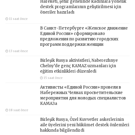
Hareketi, şehir genelinde kadınlara yönelik
destek programlarının geliştirilmesi için
öneriler hazırladı
11 saat önce
В Санкт-Петербурге «Женское движение
Единой России» сформировало
предложения по развитию городских
программ поддержки женщин
13 saat önce
Birleşik Rusya aktivistleri, Naberezhnye
Chelny’de genç KAMAZ uzmanları için
eğitim etkinlikleri düzenledi
15 saat önce
Активисты «Единой России» провели в
Набережных Челнах просветительские
мероприятия для молодых специалистов
КАМАЗа
18 saat önce
Birleşik Rusya, Özel Kuvvetler askerlerinin
aile üyelerini yeni hükümet destek önlemleri
hakkında bilgilendirdi