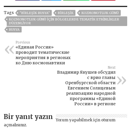
Tags
"BIRLEŞIK RUSYA"
BIRLEŞIK
KOZMONOTLUK GÜNÜ
KOZMONOTLUK GÜNÜ IÇIN BÖLGELERDE TEMATIK ETKINLIKLER
DÜZENLIYOR
RUSYA
Previous
«Единая Россия»
проводит тематические
мероприятия в регионах
ко Дню космонавтики
Next
Владимир Якушев обсудил
с врио главы
Оренбургской области
Евгением Солнцевым
реализацию народной
программы «Единой
России» в регионе
Bir yanıt yazın
Yorum yapabilmek için
oturum
açmalısınız
.