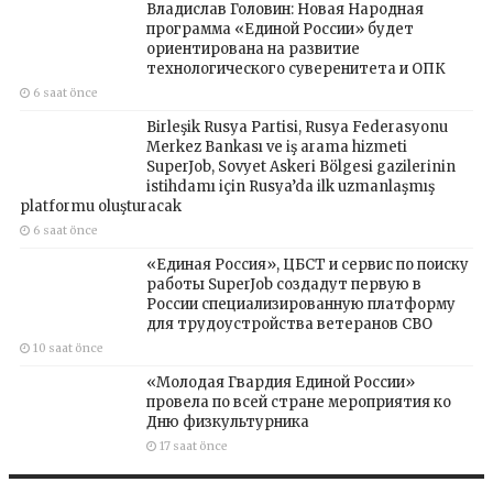
Владислав Головин: Новая Народная
программа «Единой России» будет
ориентирована на развитие
технологического суверенитета и ОПК
6 saat önce
Birleşik Rusya Partisi, Rusya Federasyonu
Merkez Bankası ve iş arama hizmeti
SuperJob, Sovyet Askeri Bölgesi gazilerinin
istihdamı için Rusya’da ilk uzmanlaşmış
platformu oluşturacak
6 saat önce
«Единая Россия», ЦБСТ и сервис по поиску
работы SuperJob создадут первую в
России специализированную платформу
для трудоустройства ветеранов СВО
10 saat önce
«Молодая Гвардия Единой России»
провела по всей стране мероприятия ко
Дню физкультурника
17 saat önce