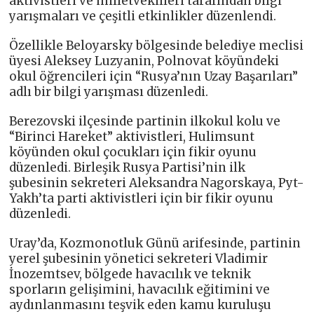
aktivistleri ve milletvekilleri tarafından bilgi
yarışmaları ve çeşitli etkinlikler düzenlendi.
Özellikle Beloyarsky bölgesinde belediye meclisi
üyesi Aleksey Luzyanin, Polnovat köyündeki
okul öğrencileri için “Rusya’nın Uzay Başarıları”
adlı bir bilgi yarışması düzenledi.
Berezovski ilçesinde partinin ilkokul kolu ve
“Birinci Hareket” aktivistleri, Hulimsunt
köyünden okul çocukları için fikir oyunu
düzenledi. Birleşik Rusya Partisi’nin ilk
şubesinin sekreteri Aleksandra Nagorskaya, Pyt-
Yakh’ta parti aktivistleri için bir fikir oyunu
düzenledi.
Uray’da, Kozmonotluk Günü arifesinde, partinin
yerel şubesinin yönetici sekreteri Vladimir
İnozemtsev, bölgede havacılık ve teknik
sporların gelişimini, havacılık eğitimini ve
aydınlanmasını teşvik eden kamu kuruluşu