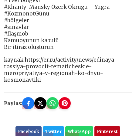
#Tver bölgesi
#Khanty-Mansky Özerk Okrugu – Yugra
#KozmonotGünü
#bölgeler
#sınavlar
#flaşmob
Kamuoyunun kabulü
Bir itiraz oluşturun
kaynak:https://er.ru/activity/news/edinaya-
rossiya-provodit-tematicheskie-
meropriyatiya-v-regionah-ko-dnyu-
kosmonavtiki
Paylaş:
Facebook
Twitter
WhatsApp
Pinterest