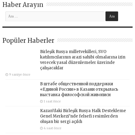
Haber Arayın
Popüler Haberler
Birleşik Rusya milletvekilleri, SVO
katılımcılarının arazi sahibi olmalarına izin
verecek yasal düzenlemeler üzerinde
çalışacaklar
9 saniye önce
В штабе общественной поддержки
«Единой России» в Казани открылась
выставка философской живописи
1 saat önce
Kazan’daki Birleşik Rusya Halk Destekleme
Genel Merkezi’nde felsefi resimlerden
oluşan bir sergi açıldı
4 saat önce