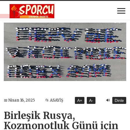
🔊
📅 Nisan 16, 2025
📂 ASAYİŞ
A+
A-
Dinle
Birleşik Rusya,
Kozmonotluk Günü için