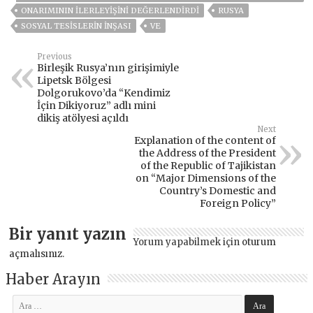
ONARIMININ ILERLEYIŞINI DEĞERLENDIRDI
RUSYA
SOSYAL TESISLERIN INŞASI
VE
Previous
Birleşik Rusya’nın girişimiyle
Lipetsk Bölgesi
Dolgorukovo’da “Kendimiz
İçin Dikiyoruz” adlı mini
dikiş atölyesi açıldı
Next
Explanation of the content of
the Address of the President
of the Republic of Tajikistan
on “Major Dimensions of the
Country’s Domestic and
Foreign Policy”
Bir yanıt yazın
Yorum yapabilmek için
oturum
açmalısınız
.
Haber Arayın