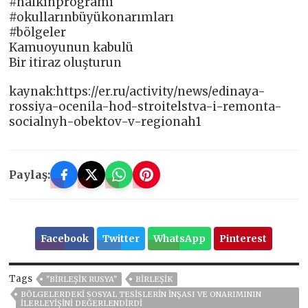
#halkınprogramı
#okullarınbüyükonarımları
#bölgeler
Kamuoyunun kabulü
Bir itiraz oluşturun
kaynak:https://er.ru/activity/news/edinaya-
rossiya-ocenila-hod-stroitelstva-i-remonta-
socialnyh-obektov-v-regionah1
Paylaş:
Facebook
Twitter
WhatsApp
Pinterest
Tags
"BIRLEŞIK RUSYA"
BIRLEŞIK
BÖLGELERDEKI SOSYAL TESISLERIN INŞASI VE ONARIMININ
ILERLEYIŞINI DEĞERLENDIRDI