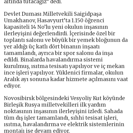
altında tutacağız” dedi.
Devlet Duması Milletvekili Saigidpaşa
Umakhanov, Hasavyurt’ta 1.150 öğrenci
kapasiteli 14 No’lu yeni okulun inşasının
ilerleyişini değerlendirdi. İçerisinde özel bir
toplantı salonu ve büyük bir yemek bloğunun da
yer aldığı üç katlı dört binanın inşaatı
tamamlandı, ayrıca bir spor salonu da inşa
edildi. Binalarda havalandırma sistemi
kurulmuş, ısıtma tesisatı yapılıyor ve iç mekan
ince işleri yapılıyor. Yüklenici firmalar, okulun
Aralık ayı sonuna kadar hizmete açılmasını vaat
ediyor.
Novosibirsk bölgesindeki Vesyoliy Kut köyünde
Birleşik Rusya milletvekilleri ilk yardım
noktasının inşasının ilerleyişini izledi. Sahada
tüm dış işler tamamlandı, sıhhi tesisat işleri,
ısıtma, havalandırma ve elektrik sistemlerinin
montajı ise devam ediyor.