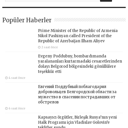
Popüler Haberler
Prime Minister of the Republic of Armenia
Nikol Pashinyan called President of the
Republic of Azerbaijan Ilham Aliyev
2 saat önce
Evgeny Poddubny, bombardımanda
yaralananları kurtarmadaki cesaretlerinden
dolayı Belgorod bölgesindeki gönüllülere
teşekkür etti
4 saat önce
Евгений Поддубный поблагодарил
добровольцев Белгородской области за
мужество в спасении пострадавших от
обстрелов
6 saat önce
Kapsayıcı örgütler, Birleşik Rusya’nın yeni
Halk Programı için Vladislav Golovin’e
teklifler sundu