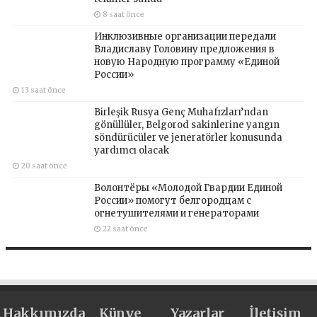
8 saat önce
Инклюзивные организации передали
Владиславу Головину предложения в
новую Народную программу «Единой
России»
13 saat önce
Birleşik Rusya Genç Muhafızları’ndan
gönüllüler, Belgorod sakinlerine yangın
söndürücüler ve jeneratörler konusunda
yardımcı olacak
20 saat önce
Волонтёры «Молодой Гвардии Единой
России» помогут белгородцам с
огнетушителями и генераторами
22 saat önce
Hakkımızda
Künye
Yazarlar
İletişim