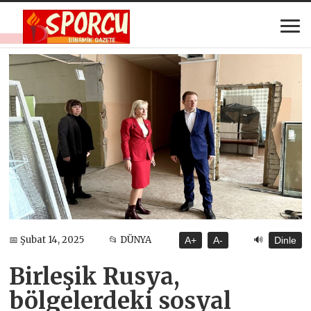
🔊
📅 Şubat 14, 2025
📂 DÜNYA
A+
A-
Dinle
Birleşik Rusya,
bölgelerdeki sosyal