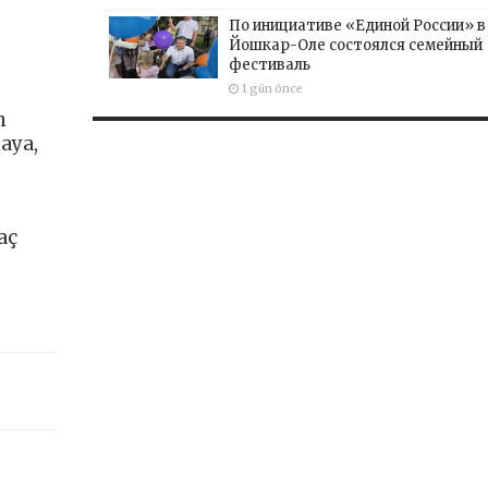
По инициативе «Единой России» в
Йошкар-Оле состоялся семейный
фестиваль
1 gün önce
n
aya,
aç