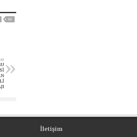
AV.
xt
SU
Sİ
AN
Lİ
JI
İletişim