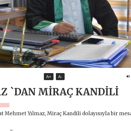
🔊
A+
A-
 `DAN MİRAÇ KANDİLİ
t Mehmet Yılmaz, Miraç Kandili dolayısıyla bir mes