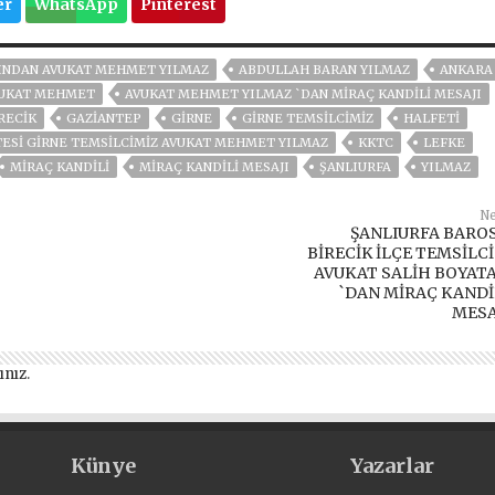
er
WhatsApp
Pinterest
RINDAN AVUKAT MEHMET YILMAZ
ABDULLAH BARAN YILMAZ
ANKARA
UKAT MEHMET
AVUKAT MEHMET YILMAZ `DAN MİRAÇ KANDİLİ MESAJI
RECİK
GAZIANTEP
GIRNE
GIRNE TEMSILCIMIZ
HALFETİ
TESI GIRNE TEMSILCIMIZ AVUKAT MEHMET YILMAZ
KKTC
LEFKE
MIRAÇ KANDILI
MIRAÇ KANDILI MESAJI
ŞANLIURFA
YILMAZ
Ne
ŞANLIURFA BARO
BİRECİK İLÇE TEMSİLCİ
AVUKAT SALİH BOYAT
`DAN MİRAÇ KANDİ
MESA
ınız
.
Künye
Yazarlar