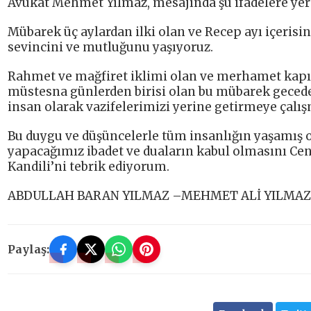
Avukat Mehmet Yılmaz, mesajında şu ifadelere yer 
Mübarek üç aylardan ilki olan ve Recep ayı içerisin
sevincini ve mutluğunu yaşıyoruz.
Rahmet ve mağfiret iklimi olan ve merhamet kapıla
müstesna günlerden birisi olan bu mübarek geced
insan olarak vazifelerimizi yerine getirmeye çalış
Bu duygu ve düşüncelerle tüm insanlığın yaşamış o
yapacağımız ibadet ve duaların kabul olmasını Cen
Kandili’ni tebrik ediyorum.
ABDULLAH BARAN YILMAZ –MEHMET ALİ YILMAZ
Paylaş: