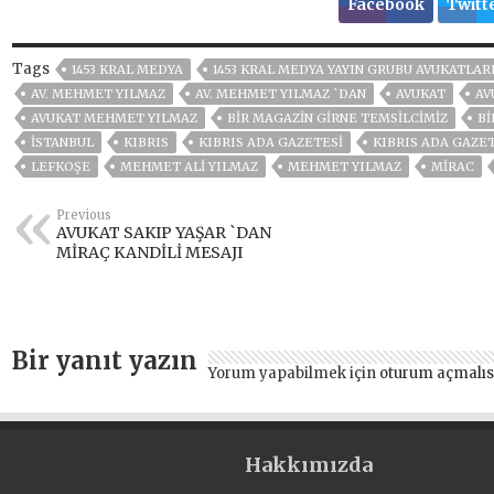
Facebook
Twitt
Tags
1453 KRAL MEDYA
1453 KRAL MEDYA YAYIN GRUBU AVUKATLA
AV. MEHMET YILMAZ
AV. MEHMET YILMAZ `DAN
AVUKAT
AV
AVUKAT MEHMET YILMAZ
BIR MAGAZIN GIRNE TEMSILCIMIZ
Bİ
ISTANBUL
KIBRIS
KIBRIS ADA GAZETESI
KIBRIS ADA GAZE
LEFKOŞE
MEHMET ALİ YILMAZ
MEHMET YILMAZ
MIRAC
Previous
AVUKAT SAKIP YAŞAR `DAN
MİRAÇ KANDİLİ MESAJI
Bir yanıt yazın
Yorum yapabilmek için
oturum açmalıs
Hakkımızda