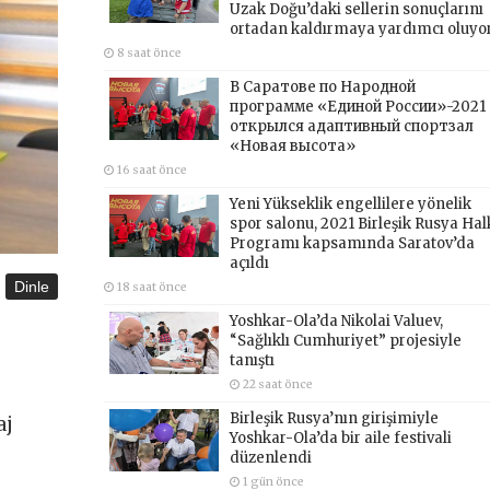
Uzak Doğu’daki sellerin sonuçlarını
ortadan kaldırmaya yardımcı oluyo
8 saat önce
В Саратове по Народной
программе «Единой России»-2021
открылся адаптивный спортзал
«Новая высота»
16 saat önce
Yeni Yükseklik engellilere yönelik
spor salonu, 2021 Birleşik Rusya Hal
Programı kapsamında Saratov’da
açıldı
Dinle
18 saat önce
Yoshkar-Ola’da Nikolai Valuev,
“Sağlıklı Cumhuriyet” projesiyle
tanıştı
22 saat önce
Birleşik Rusya’nın girişimiyle
aj
Yoshkar-Ola’da bir aile festivali
düzenlendi
1 gün önce