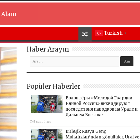
 Alanı
Turkish
▼
Haber Arayın
Popüler Haberler
Волонтёры «Молодой Гвардии
Единой России» ликвидируют
последствия паводков на Урале и
Дальнем Востоке
5 saat önce
Birleşik Rusya Genç
Muhafızları’ndan gönüllüler, Ural ve