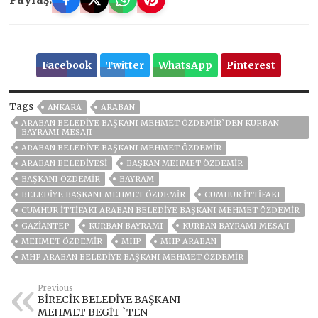
Facebook
Twitter
WhatsApp
Pinterest
Tags
ANKARA
ARABAN
ARABAN BELEDİYE BAŞKANI MEHMET ÖZDEMİR`DEN KURBAN
BAYRAMI MESAJI
ARABAN BELEDIYE BAŞKANI MEHMET ÖZDEMIR
ARABAN BELEDIYESI
BAŞKAN MEHMET ÖZDEMİR
BAŞKANI ÖZDEMIR
BAYRAM
BELEDIYE BAŞKANI MEHMET ÖZDEMIR
CUMHUR İTTİFAKI
CUMHUR İTTIFAKI ARABAN BELEDIYE BAŞKANI MEHMET ÖZDEMIR
GAZIANTEP
KURBAN BAYRAMI
KURBAN BAYRAMI MESAJI
MEHMET ÖZDEMİR
MHP
MHP ARABAN
MHP ARABAN BELEDIYE BAŞKANI MEHMET ÖZDEMIR
Previous
BİRECİK BELEDİYE BAŞKANI
MEHMET BEGİT `TEN