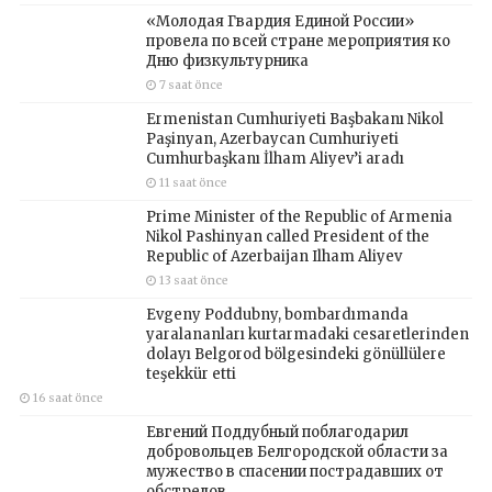
«Молодая Гвардия Единой России»
провела по всей стране мероприятия ко
Дню физкультурника
7 saat önce
Ermenistan Cumhuriyeti Başbakanı Nikol
Paşinyan, Azerbaycan Cumhuriyeti
Cumhurbaşkanı İlham Aliyev’i aradı
11 saat önce
Prime Minister of the Republic of Armenia
Nikol Pashinyan called President of the
Republic of Azerbaijan Ilham Aliyev
13 saat önce
Evgeny Poddubny, bombardımanda
yaralananları kurtarmadaki cesaretlerinden
dolayı Belgorod bölgesindeki gönüllülere
teşekkür etti
16 saat önce
Евгений Поддубный поблагодарил
добровольцев Белгородской области за
мужество в спасении пострадавших от
обстрелов