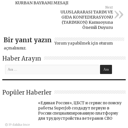
KURBAN BAYRAMI MESAJI
Next
ULUSLARARASI TARIM VE
GIDA KONFEDERASYONU
(TARIMKON) Kamuoyuna
Önemli Duyuru
Bir yanıt yazın
Yorum yapabilmek için
oturum
açmalısınız
.
Haber Arayın
Popüler Haberler
«Единая Россия», ЦБСТ и сервис по поиску
работы SuperJob создадут первую в
России специализированную платформу
для трудоустройства ветеранов СВО
19 dakika önce