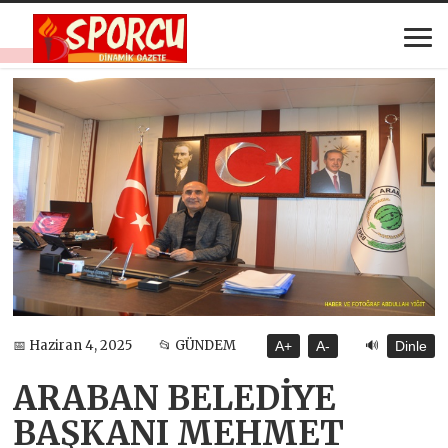
🔊
📅 Haziran 4, 2025
📂 GÜNDEM
A+
A-
Dinle
ARABAN BELEDİYE
BAŞKANI MEHMET