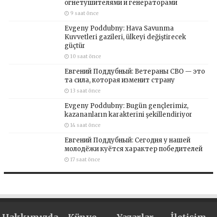
огнетушителями и генераторами
9 saat önce
Evgeny Poddubny: Hava Savunma
Kuvvetleri gazileri, ülkeyi değiştirecek
güçtür
10 saat önce
Евгений Поддубный: Ветераны СВО — это
та сила, которая изменит страну
13 saat önce
Evgeny Poddubny: Bugün gençlerimiz,
kazananların karakterini şekillendiriyor
14 saat önce
Евгений Поддубный: Сегодня у нашей
молодёжи куётся характер победителей
17 saat önce