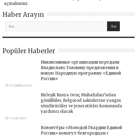
açmalısınız
.
Haber Arayın
Popüler Haberler
Инклюзивные организации передали
Владиславу Головину предложения в
новую Народную программу «Единой
России»
12 dakika önce
Birleşik Rusya Genç Muhafızları’ndan
gönüllüler, Belgorod sakinlerine yangın
söndürücüler ve jeneratörler konusunda
yardımcı olacak
7 saat önce
Волонтёры «Молодой Гвардии Единой
России» помогут белгородцам с