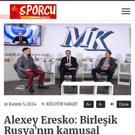
🔊
📅 Kasım 5, 2024
📂 KÜLTÜR SANAT
A+
A-
Dinle
Alexey Eresko: Birleşik
Rusya’nın kamusal