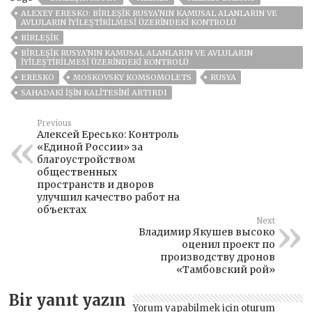
ALEXEY ERESKO: BIRLEŞIK RUSYA'NIN KAMUSAL ALANLARIN VE
AVLULARIN IYILEŞTIRILMESI ÜZERINDEKI KONTROLÜ
BIRLEŞIK
BIRLEŞIK RUSYA'NIN KAMUSAL ALANLARIN VE AVLULARIN
IYILEŞTIRILMESI ÜZERINDEKI KONTROLÜ
ERESKO
MOSKOVSKY KOMSOMOLETS
RUSYA
SAHADAKI IŞIN KALITESINI ARTIRDI
Previous
Алексей Ересько: Контроль
«Единой России» за
благоустройством
общественных
пространств и дворов
улучшил качество работ на
объектах
Next
Владимир Якушев высоко
оценил проект по
производству дронов
«Тамбовский рой»
Bir yanıt yazın
Yorum yapabilmek için
oturum