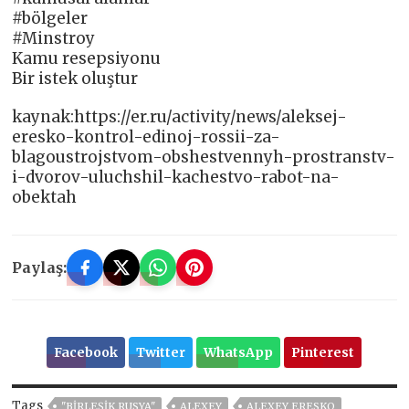
#bölgeler
#Minstroy
Kamu resepsiyonu
Bir istek oluştur
kaynak:https://er.ru/activity/news/aleksej-
eresko-kontrol-edinoj-rossii-za-
blagoustrojstvom-obshestvennyh-prostranstv-
i-dvorov-uluchshil-kachestvo-rabot-na-
obektah
Paylaş:
Facebook
Twitter
WhatsApp
Pinterest
Tags
"BIRLEŞIK RUSYA"
ALEXEY
ALEXEY ERESKO