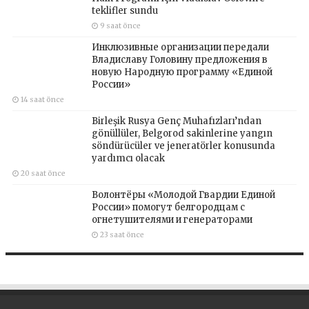
teklifler sundu
9 saat önce
Инклюзивные организации передали
Владиславу Головину предложения в
новую Народную программу «Единой
России»
14 saat önce
Birleşik Rusya Genç Muhafızları’ndan
gönüllüler, Belgorod sakinlerine yangın
söndürücüler ve jeneratörler konusunda
yardımcı olacak
20 saat önce
Волонтёры «Молодой Гвардии Единой
России» помогут белгородцам с
огнетушителями и генераторами
23 saat önce