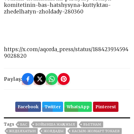
komitetinin-bas-hatshysyna-kuttyktau-
zhedelhatyn-zholdady-280360
https://x.com/aqorda_press/status/188423934594
9028820
Paylaş:
Facebook
Twitter
WhatsApp
Pinterest
Tags
БАС
БОЙЫНША ЖАҢА ЖЫЛ
ВЬЕТНАМ
ЖЕДЕЛХАТЫН
ЖОЛДАДЫ
КАСЫМ-ЖОМАРТ ТОКАЕВ