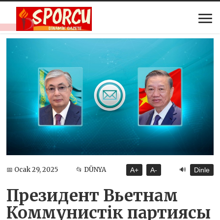
🔊
📅 Ocak 29, 2025
📂 DÜNYA
A+
A-
Dinle
Президент Вьетнам
Коммунистік партиясы