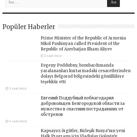
Popüler Haberler
Prime Minister of the Republic of Armenia
Nikol Pashinyan called President of the
Republic of Azerbaijan Ilham Aliyev
2 saat önce
Evgeny Poddubny, bombardımanda
yaralananları kurtarmadaki cesaretlerinden
dolayı Belgorod bölgesindeki gönüllülere
teşekkür etti
5 saat önce
Евгений Поддубный поблагодарил
добровольцев Белгородской области за
мужество в спасении пострадавших от
обстрелов
6 saat önce
Kapsayıcı örgütler, Birleşik Rusya’nın yeni
Halk Programı için Vladislav Golovin’e