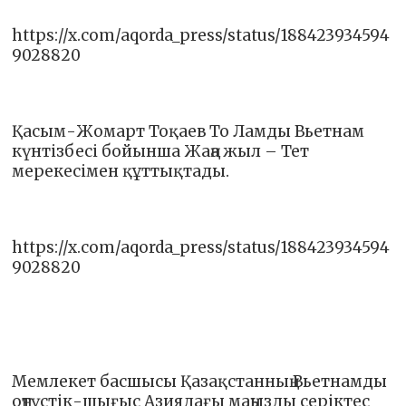
https://x.com/aqorda_press/status/188423934594
9028820
Қасым-Жомарт Тоқаев То Ламды Вьетнам
күнтізбесі бойынша Жаңа жыл – Тет
мерекесімен құттықтады.
https://x.com/aqorda_press/status/188423934594
9028820
Мемлекет басшысы Қазақстанның Вьетнамды
оңтүстік-шығыс Азиядағы маңызды серіктес