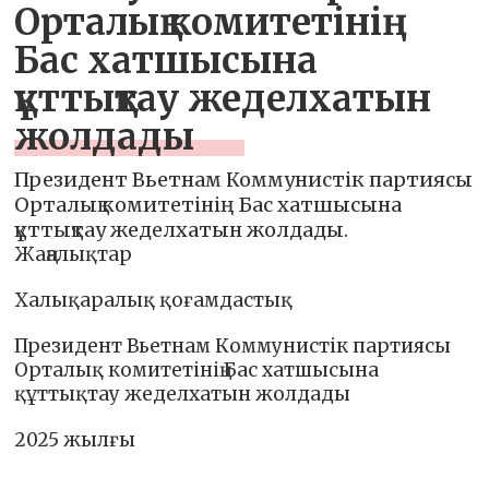
Орталық комитетінің
Бас хатшысына
құттықтау жеделхатын
жолдады
Президент Вьетнам Коммунистік партиясы
Орталық комитетінің Бас хатшысына
құттықтау жеделхатын жолдады.
Жаңалықтар
Халықаралық қоғамдастық
Президент Вьетнам Коммунистік партиясы
Орталық комитетінің Бас хатшысына
құттықтау жеделхатын жолдады
2025 жылғы