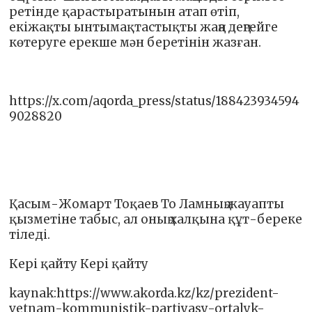
ретінде қарастыратынын атап өтіп,
екіжақты ынтымақтастықты жаңа деңгейге
көтеруге ерекше мән беретінін жазған.
https://x.com/aqorda_press/status/188423934594
9028820
Қасым-Жомарт Тоқаев То Ламның жауапты
қызметіне табыс, ал оның халқына құт-береке
тіледі.
Кері қайту Кері қайту
kaynak:https://www.akorda.kz/kz/prezident-
vetnam-kommunistik-partiyasy-ortalyk-