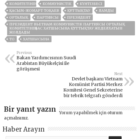
КОМИТЕТІНІҢ
КОММУНИСТІК
КҮНТІЗБЕСІ
ҚАСЫМ-ЖОМАРТ ТОҚАЕВ
ҚҰТТЫҚТАУ
ЛАМДЫ
ОРТАЛЫҚ
ПАРТИЯСЫ
ПРЕЗИДЕНТ
ПРЕЗИДЕНТ ВЬЕТНАМ КОММУНИСТІК ПАРТИЯСЫ ОРТАЛЫҚ
КОМИТЕТІНІҢ БАС ХАТШЫСЫНА ҚҰТТЫҚТАУ ЖЕДЕЛХАТЫН
ЖОЛДАДЫ
ТО
ХАТШЫСЫНА
Previous
Bakan Yardımcısının Suudi
Arabistan Büyükelçisi ile
görüşmesi
Next
Devlet başkanı Vietnam
Komünist Partisi Merkez
Komitesi Genel Sekreterine
bir tebrik telgrafı gönderdi
Bir yanıt yazın
Yorum yapabilmek için
oturum
açmalısınız
.
Haber Arayın