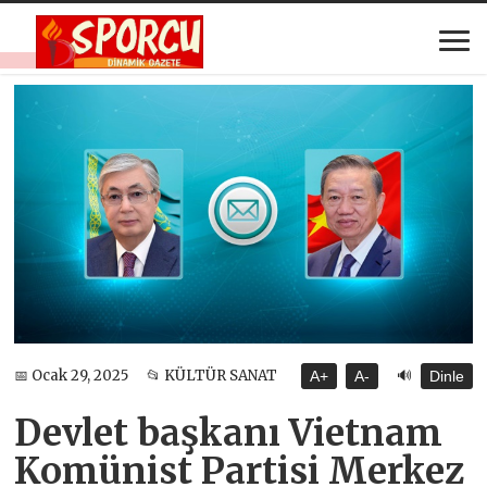
🔊
📅 Ocak 29, 2025
📂 KÜLTÜR SANAT
A+
A-
Dinle
Devlet başkanı Vietnam
Komünist Partisi Merkez