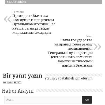
SEKRETERINE
Previous
Президент Вьетнам
Коммунистік партиясы
Орталық комитетінің Бас
хатшысына құттықтау
жеделхатын жолдады
Next
Глава государства
направил телеграмму
поздравления
Генеральному секретарю
Центрального комитета
Коммунистической
партии Вьетнама
Bir yanıt yazın
Yorum yapabilmek için
oturum
açmalısınız
.
Haber Arayın