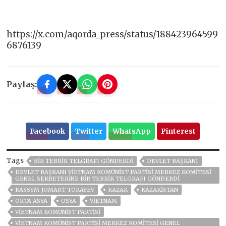
https://x.com/aqorda_press/status/188423964599
6876139
Paylaş:
Facebook
Twitter
WhatsApp
Pinterest
Tags
BIR TEBRIK TELGRAFI GÖNDERDI
DEVLET BAŞKANI
DEVLET BAŞKANI VIETNAM KOMÜNIST PARTISI MERKEZ KOMITESI
GENEL SEKRETERINE BIR TEBRIK TELGRAFI GÖNDERDI
KASSYM-JOMART TOKAYEV
KAZAK
KAZAKİSTAN
ORTA ASYA
OSYA
VIETNAM
VIETNAM KOMÜNIST PARTISI
VIETNAM KOMÜNIST PARTISI MERKEZ KOMITESI GENEL