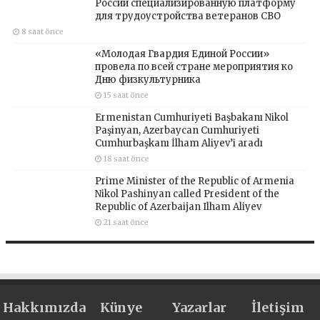
России специализированную платформу
для трудоустройства ветеранов СВО
8 saat önce
«Молодая Гвардия Единой России»
провела по всей стране мероприятия ко
Дню физкультурника
15 saat önce
Ermenistan Cumhuriyeti Başbakanı Nikol
Paşinyan, Azerbaycan Cumhuriyeti
Cumhurbaşkanı İlham Aliyev’i aradı
18 saat önce
Prime Minister of the Republic of Armenia
Nikol Pashinyan called President of the
Republic of Azerbaijan Ilham Aliyev
21 saat önce
Hakkımızda
Künye
Yazarlar
İletişim