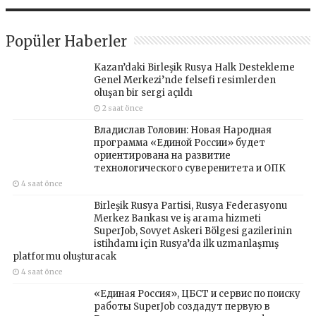
Popüler Haberler
Kazan’daki Birleşik Rusya Halk Destekleme
Genel Merkezi’nde felsefi resimlerden
oluşan bir sergi açıldı
2 saat önce
Владислав Головин: Новая Народная
программа «Единой России» будет
ориентирована на развитие
технологического суверенитета и ОПК
4 saat önce
Birleşik Rusya Partisi, Rusya Federasyonu
Merkez Bankası ve iş arama hizmeti
SuperJob, Sovyet Askeri Bölgesi gazilerinin
istihdamı için Rusya’da ilk uzmanlaşmış
platformu oluşturacak
4 saat önce
«Единая Россия», ЦБСТ и сервис по поиску
работы SuperJob создадут первую в