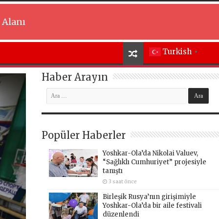
 Alanı
Turkish
▼
Haber Arayın
Popüler Haberler
Yoshkar-Ola’da Nikolai Valuev,
“Sağlıklı Cumhuriyet” projesiyle
tanıştı
3 saat önce
Birleşik Rusya’nın girişimiyle
Yoshkar-Ola’da bir aile festivali
düzenlendi