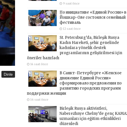
9 saat önce
По инициативе «Единой России» в
Йошкар-Оле состоялся семейный
фестиваль
12 saat önce
St. Petersburg’da, Birleşik Rusya
Kadın Hareketi, şehir genelinde
kadınlara yönelik destek
programlarının geliştirilmesi için
öneriler hazırladı
14 saat önce
В Санкт-Петербурге «Женское
Dinle
движение Единой России»
сформировало предложения по
развитию городских программ
поддержки женщин
16 saat önce
Birleşik Rusya aktivistleri,
Naberezhnye Chelny’de genç KAMA
uzmanları için eğitim etkinlikleri
düzenledi