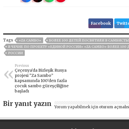
Facebook
Twitt
Tags
«ZА САМБО»
БОЛЕЕ 100 ДЕТЕЙ ПОСВЯТИЛИ В САМБИСТЫ
В ЧЕЧНЕ ПО ПРОЕКТУ «ЕДИНОЙ РОССИИ» «ZА САМБО» БОЛЕЕ 100
РОССИИ
Previous
Çeçenya’da Birleşik Rusya
projesi “Za Sambo”
kapsamında 100’den fazla
çocuk sambo güreşçiliğine
başladı
Bir yanıt yazın
Yorum yapabilmek için
oturum açmalıs