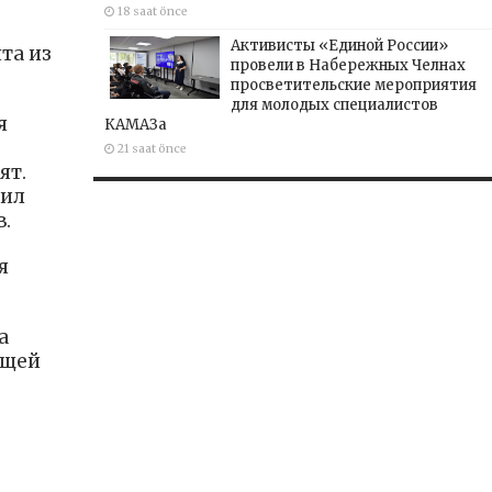
18 saat önce
Активисты «Единой России»
та из
провели в Набережных Челнах
просветительские мероприятия
для молодых специалистов
я
КАМАЗа
21 saat önce
ят.
тил
.
я
а
ющей