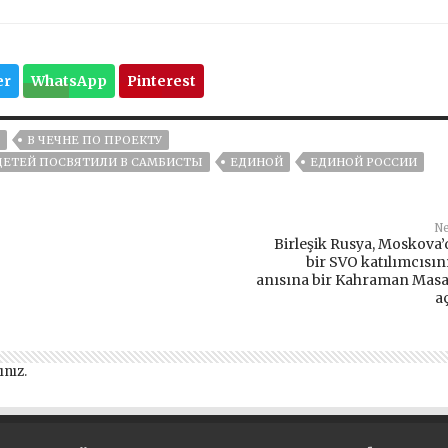
er
WhatsApp
Pinterest
В ЧЕЧНЕ ПО ПРОЕКТУ
 ДЕТЕЙ ПОСВЯТИЛИ В САМБИСТЫ
ЕДИНОЙ
ЕДИНОЙ РОССИИ
Ne
Birleşik Rusya, Moskova’
bir SVO katılımcısın
anısına bir Kahraman Masa
aç
ınız
.