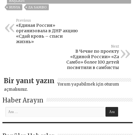
BAŞLADI
RUSYA
ZA SAMBO
Previous
«Единая Россия»
организовала в ДНР акцию
«Сдай кровь – спаси
жизнь»
Next
В Чечне по проекту
«Единой России» «Zа
Самбо» более 100 детей
посвятили в самбисты
Bir yanıt yazın
Yorum yapabilmek için
oturum
açmalısınız
.
Haber Arayın