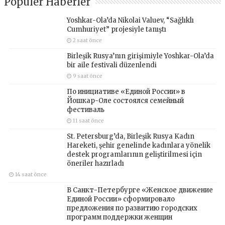
Popüler Haberler
Yoshkar-Ola’da Nikolai Valuev, “Sağlıklı
Cumhuriyet” projesiyle tanıştı
2 saat önce
Birleşik Rusya’nın girişimiyle Yoshkar-Ola’da
bir aile festivali düzenlendi
9 saat önce
По инициативе «Единой России» в
Йошкар-Оле состоялся семейный
фестиваль
11 saat önce
St. Petersburg’da, Birleşik Rusya Kadın
Hareketi, şehir genelinde kadınlara yönelik
destek programlarının geliştirilmesi için
öneriler hazırladı
14 saat önce
В Санкт-Петербурге «Женское движение
Единой России» сформировало
предложения по развитию городских
программ поддержки женщин