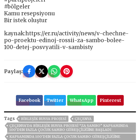
#bölgeler
Kamu resepsiyonu
Bir istek oluştur
kaynak:https://er.ru/activity/news/v-chechne-
po-proektu-edinoj-rossii-za-sambo-bolee-
100-detej-posvyatili-v-sambisty
Paylaş:
Facebook
Twitter
WhatsApp
Pinterest
Tags
BIRLEŞIK RUSYA PROJESI
ÇEÇENYA
ÇEÇENYA'DA BIRLEŞIK RUSYA PROJESI “ZA SAMBO” KAPSAMINDA
100'DEN FAZLA ÇOCUK SAMBO GÜREŞÇILIĞINE BAŞLADI
KAPSAMINDA 100'DEN FAZLA ÇOCUK SAMBO GÜREŞÇILIĞINE