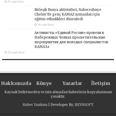
15 saat önce
Birleşik Rusya aktivistleri, Naberezhnye
Chelny’de genç KAMAZ uzmanları için
eğitim etkinlikleri düzenledi
18 saat önce
Активисты «Единой России» провели в
Набережных Челнах просветительские
мероприятия для молодых специалистов
КАМАЗа
20 saat önce
Hakkımızda
Künye
Yazarlar
İletişim
Kaynak belirtmeden ve izin almadan haberlerin kopyalanması
yasaktır.
Haber Yazılımı
| Developer By;
BEYNSOFT