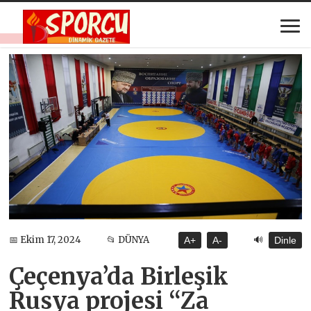
🔊
📅 Ekim 17, 2024
📂 DÜNYA
A+
A-
Dinle
Çeçenya’da Birleşik
Rusya projesi “Za