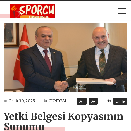
🔊
📅 Ocak 30, 2025
📂 GÜNDEM
A+
A-
Dinle
Yetki Belgesi Kopyasının
Sunumu