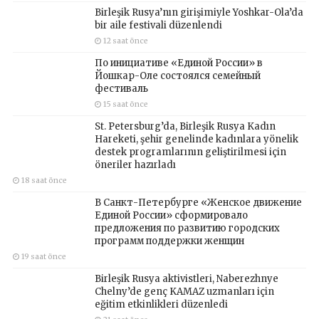
Birleşik Rusya’nın girişimiyle Yoshkar-Ola’da
bir aile festivali düzenlendi
12 saat önce
По инициативе «Единой России» в
Йошкар-Оле состоялся семейный
фестиваль
15 saat önce
St. Petersburg’da, Birleşik Rusya Kadın
Hareketi, şehir genelinde kadınlara yönelik
destek programlarının geliştirilmesi için
öneriler hazırladı
18 saat önce
В Санкт-Петербурге «Женское движение
Единой России» сформировало
предложения по развитию городских
программ поддержки женщин
19 saat önce
Birleşik Rusya aktivistleri, Naberezhnye
Chelny’de genç KAMAZ uzmanları için
eğitim etkinlikleri düzenledi