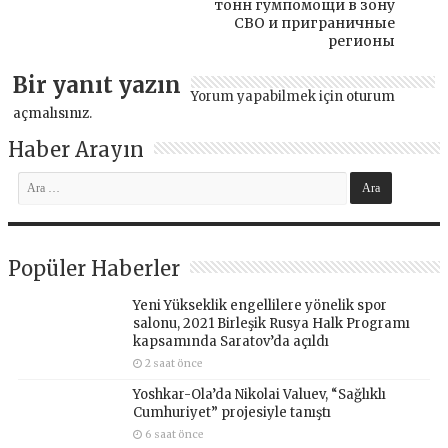
тонн гумпомощи в зону
СВО и приграничные
регионы
Bir yanıt yazın
Yorum yapabilmek için
oturum
açmalısınız
.
Haber Arayın
Popüler Haberler
Yeni Yükseklik engellilere yönelik spor
salonu, 2021 Birleşik Rusya Halk Programı
kapsamında Saratov’da açıldı
2 saat önce
Yoshkar-Ola’da Nikolai Valuev, “Sağlıklı
Cumhuriyet” projesiyle tanıştı
6 saat önce