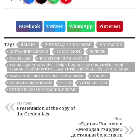
Facebook
Twitter
WhatsApp
Pinterest
Tags
BELGESI
BÜYÜKELÇI SODIQ IMOMI
KOPYASININ
KOPYASININ SUNUMU
SODIQ IMOMI
SUNUMU
TACİKİSTAN
TACIKISTAN CUMHURIYETI
TACIKISTAN CUMHURIYETI'NIN TÜRKIYE CUMHURIYETI'NE YENI
ATANAN OLAĞANÜSTÜ VE TAM YETKILI BÜYÜKELÇISI SODIQ IMOMI
TAM YETKILI BÜYÜKELÇISI SODIQ IMOMI
TÜRKİYE
TÜRKIYE CUMHURIYETI
YETKI
YETKI BELGESI
YETKI BELGESI KOPYASININ SUNUMU
Previous
Presentation of the copy of
the Credentials
Next
«Единая Россия» и
«Молодая Гвардия»
доставили более пяти