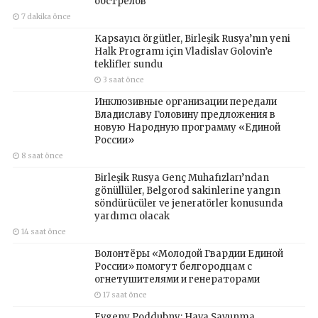
обстрелов
7 dakika önce
Kapsayıcı örgütler, Birleşik Rusya’nın yeni
Halk Programı için Vladislav Golovin’e
teklifler sundu
3 saat önce
Инклюзивные организации передали
Владиславу Головину предложения в
новую Народную программу «Единой
России»
8 saat önce
Birleşik Rusya Genç Muhafızları’ndan
gönüllüler, Belgorod sakinlerine yangın
söndürücüler ve jeneratörler konusunda
yardımcı olacak
14 saat önce
Волонтёры «Молодой Гвардии Единой
России» помогут белгородцам с
огнетушителями и генераторами
17 saat önce
Evgeny Poddubny: Hava Savunma