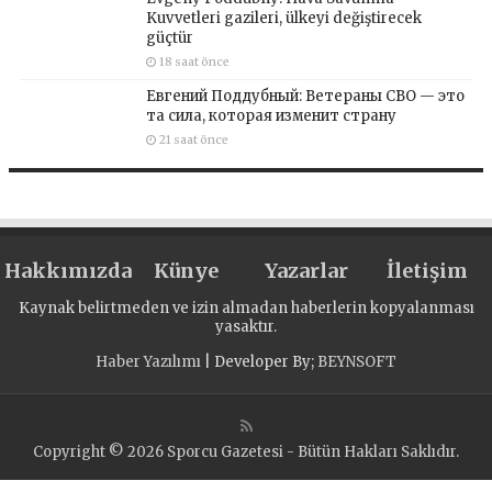
Kuvvetleri gazileri, ülkeyi değiştirecek
güçtür
18 saat önce
Евгений Поддубный: Ветераны СВО — это
та сила, которая изменит страну
21 saat önce
Hakkımızda
Künye
Yazarlar
İletişim
Kaynak belirtmeden ve izin almadan haberlerin kopyalanması
yasaktır.
Haber Yazılımı
| Developer By;
BEYNSOFT
Copyright © 2026 Sporcu Gazetesi - Bütün Hakları Saklıdır.