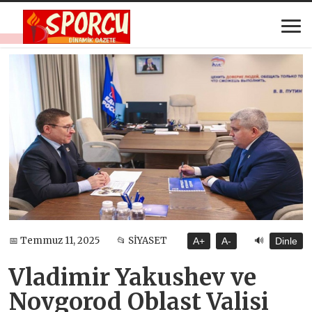
🔊
📅 Temmuz 11, 2025
📂 SİYASET
A+
A-
Dinle
Vladimir Yakushev ve
Novgorod Oblast Valisi