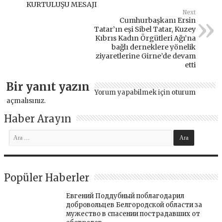
KURTULUŞU MESAJI
Next
Cumhurbaşkanı Ersin
Tatar’ın eşi Sibel Tatar, Kuzey
Kıbrıs Kadın Örgütleri Ağı’na
bağlı derneklere yönelik
ziyaretlerine Girne’de devam
etti
Bir yanıt yazın
Yorum yapabilmek için
oturum
açmalısınız
.
Haber Arayın
Popüler Haberler
Евгений Поддубный поблагодарил
добровольцев Белгородской области за
мужество в спасении пострадавших от