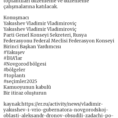
toplantıları düzenleme ve düzenleme
çalışmalarına katılacak.
Konuşmacı
Yakushev Vladimir Vladimiroviç
Yakushev Vladimir Vladimiroviç
Parti Genel Konseyi Sekreteri, Rusya
Federasyonu Federal Meclisi Federasyon Konseyi
Birinci Başkan Yardımcısı
#Yakuşev
#İHA’lar
#Novgorod bölgesi
#bölgeler
#toplantı
#seçimler2025
Kamuoyunun kabulü
Bir itiraz oluşturun
kaynak:https://er.ru/activity/news/vladimir-
yakushev-i-vrio-gubernatora-novgorodskoj-
oblasti-aleksandr-dronov-obsudili-zadachi-po-