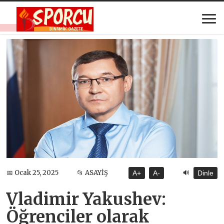
🔊
📅 Ocak 25, 2025
📂 ASAYİŞ
A+
A-
Dinle
Vladimir Yakushev:
Öğrenciler olarak