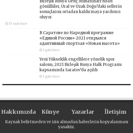
Birleşik Rusya Genç Muhafızları’ndan
gönüllüler, Ural ve Uzak Doğu’daki sellerin
sonuçlarını ortadan kaldırmaya yardımcı
oluyor
17 saat önce
В Саратове по Народной программе
«Единой России»-2021 открылся
адаптивный спортзал «Новая высота»
1 gün önce
Yeni Yükseklik engellilere yönelik spor
salonu, 2021 Birleşik Rusya Halk Programı
kapsamında Saratov’da açıldı
1 gün önce
Hakkımızda
Künye
Yazarlar
İletişim
Kaynak belirtmeden ve izin almadan haberlerin kopyalanması
yasaktır.