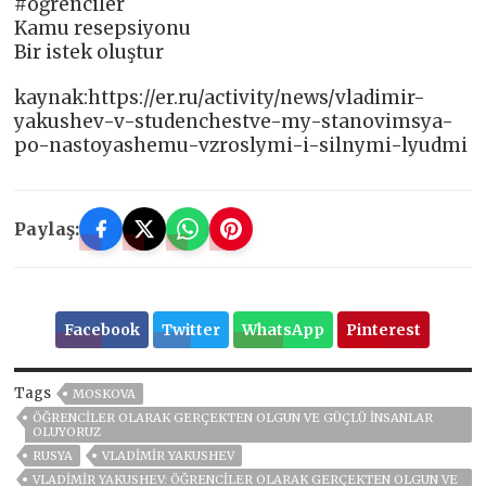
#öğrenciler
Kamu resepsiyonu
Bir istek oluştur
kaynak:https://er.ru/activity/news/vladimir-
yakushev-v-studenchestve-my-stanovimsya-
po-nastoyashemu-vzroslymi-i-silnymi-lyudmi
Paylaş:
Facebook
Twitter
WhatsApp
Pinterest
Tags
MOSKOVA
ÖĞRENCILER OLARAK GERÇEKTEN OLGUN VE GÜÇLÜ INSANLAR
OLUYORUZ
RUSYA
VLADIMIR YAKUSHEV
VLADIMIR YAKUSHEV: ÖĞRENCILER OLARAK GERÇEKTEN OLGUN VE