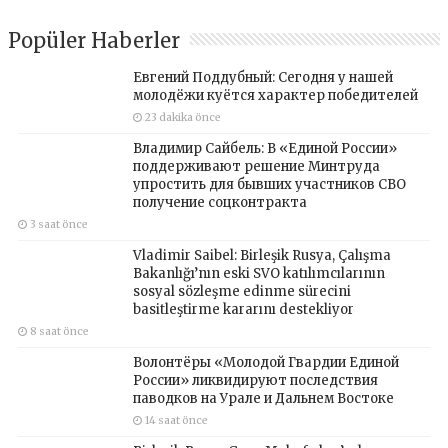
Popüler Haberler
Евгений Поддубный: Сегодня у нашей
молодёжи куётся характер победителей
23 dakika önce
Владимир Сайбель: В «Единой России»
поддерживают решение Минтруда
упростить для бывших участников СВО
получение соцконтракта
3 saat önce
Vladimir Saibel: Birleşik Rusya, Çalışma
Bakanlığı’nın eski SVO katılımcılarının
sosyal sözleşme edinme sürecini
basitleştirme kararını destekliyor
8 saat önce
Волонтёры «Молодой Гвардии Единой
России» ликвидируют последствия
паводков на Урале и Дальнем Востоке
14 saat önce