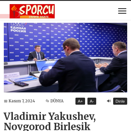
🔊
📅 Kasım 7, 2024
📂 DÜNYA
A+
A-
Dinle
Vladimir Yakushev,
Novgorod Birleşik