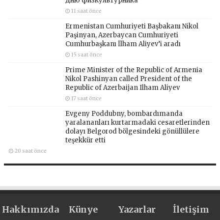
Дню физкультурника
11 saat önce
Ermenistan Cumhuriyeti Başbakanı Nikol
Paşinyan, Azerbaycan Cumhuriyeti
Cumhurbaşkanı İlham Aliyev’i aradı
15 saat önce
Prime Minister of the Republic of Armenia
Nikol Pashinyan called President of the
Republic of Azerbaijan Ilham Aliyev
17 saat önce
Evgeny Poddubny, bombardımanda
yaralananları kurtarmadaki cesaretlerinden
dolayı Belgorod bölgesindeki gönüllülere
teşekkür etti
20 saat önce
Hakkımızda
Künye
Yazarlar
İletişim