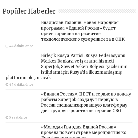
Popüler Haberler
Владислав Головин: Новая Народная
программа «Единой России» будет
ориентирована на развитие
технологического суверенитета и ОПК
44 dakika önce
Birleşik Rusya Partisi, Rusya Federasyonu
Merkez Bankası ve iş arama hizmeti
SuperJob, Sovyet Askeri Bölgesi gazilerinin
istihdamı için Rusya’da ilk uzmanlaşmış
platformu oluşturacak
44 dakika önce
«Единая Россия», ЦБСТ и сервис по поиску
работы SuperJob создадут первую в
России специализированную платформу
для трудоустройства ветеранов СВО
5 saat önce
«Молодая Гвардия Единой России»
провела по всей стране мероприятия ко