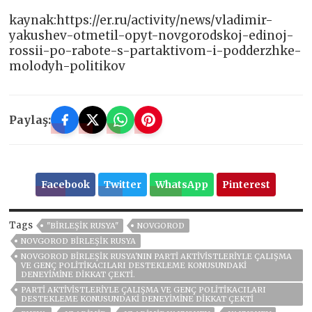
kaynak:https://er.ru/activity/news/vladimir-
yakushev-otmetil-opyt-novgorodskoj-edinoj-
rossii-po-rabote-s-partaktivom-i-podderzhke-
molodyh-politikov
Paylaş:
Facebook
Twitter
WhatsApp
Pinterest
Tags
"BIRLEŞIK RUSYA"
NOVGOROD
NOVGOROD BIRLEŞIK RUSYA
NOVGOROD BIRLEŞIK RUSYA'NIN PARTI AKTIVISTLERIYLE ÇALIŞMA
VE GENÇ POLITIKACILARI DESTEKLEME KONUSUNDAKI
DENEYIMINE DIKKAT ÇEKTI.
PARTI AKTIVISTLERIYLE ÇALIŞMA VE GENÇ POLITIKACILARI
DESTEKLEME KONUSUNDAKI DENEYIMINE DIKKAT ÇEKTI