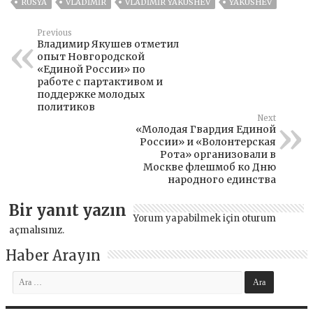
RUSYA
VLADIMIR
VLADIMIR YAKUSHEV
YAKUSHEV
Previous
Владимир Якушев отметил
опыт Новгородской
«Единой России» по
работе с партактивом и
поддержке молодых
политиков
Next
«Молодая Гвардия Единой
России» и «Волонтерская
Рота» организовали в
Москве флешмоб ко Дню
народного единства
Bir yanıt yazın
Yorum yapabilmek için
oturum
açmalısınız
.
Haber Arayın