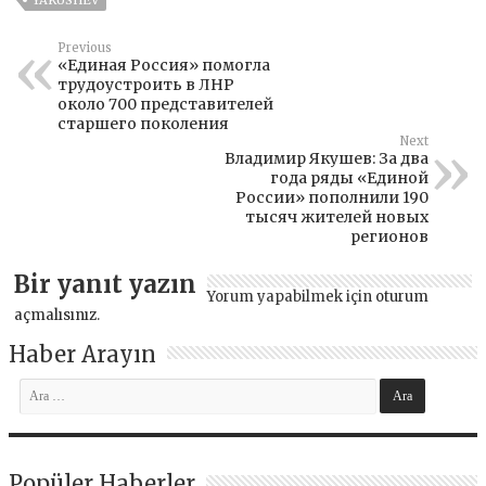
Previous
«Единая Россия» помогла
трудоустроить в ЛНР
около 700 представителей
старшего поколения
Next
Владимир Якушев: За два
года ряды «Единой
России» пополнили 190
тысяч жителей новых
регионов
Bir yanıt yazın
Yorum yapabilmek için
oturum
açmalısınız
.
Haber Arayın
Popüler Haberler