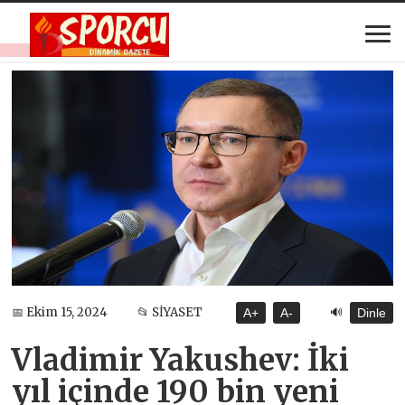
🔊
📅 Ekim 15, 2024
📂 SİYASET
A+
A-
Dinle
Vladimir Yakushev: İki
yıl içinde 190 bin yeni