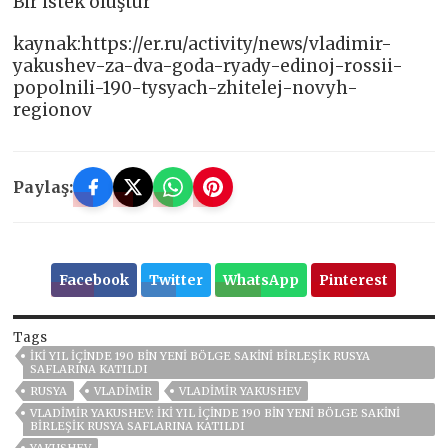
Bir istek oluştur
kaynak:https://er.ru/activity/news/vladimir-
yakushev-za-dva-goda-ryady-edinoj-rossii-
popolnili-190-tysyach-zhitelej-novyh-
regionov
Paylaş:
Facebook
Twitter
WhatsApp
Pinterest
Tags
İKI YIL IÇINDE 190 BIN YENI BÖLGE SAKINI BIRLEŞIK RUSYA
SAFLARINA KATILDI
RUSYA
VLADIMIR
VLADIMIR YAKUSHEV
VLADIMIR YAKUSHEV: İKI YIL IÇINDE 190 BIN YENI BÖLGE SAKINI
BIRLEŞIK RUSYA SAFLARINA KATILDI
YAKUSHEV