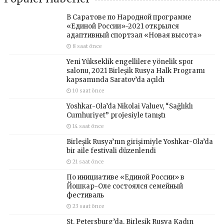
В Саратове по Народной программе
«Единой России»-2021 открылся
адаптивный спортзал «Новая высота»
8 saat önce
Yeni Yükseklik engellilere yönelik spor
salonu, 2021 Birleşik Rusya Halk Programı
kapsamında Saratov’da açıldı
10 saat önce
Yoshkar-Ola’da Nikolai Valuev, “Sağlıklı
Cumhuriyet” projesiyle tanıştı
14 saat önce
Birleşik Rusya’nın girişimiyle Yoshkar-Ola’da
bir aile festivali düzenlendi
21 saat önce
По инициативе «Единой России» в
Йошкар-Оле состоялся семейный
фестиваль
23 saat önce
St. Petersburg’da, Birleşik Rusya Kadın