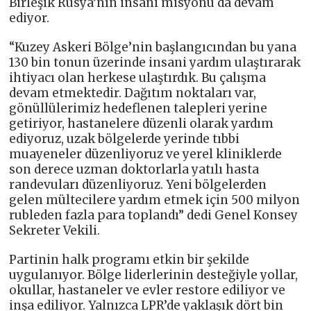
Birleşik Rusya’nın insani misyonu da devam
ediyor.
“Kuzey Askeri Bölge’nin başlangıcından bu yana
130 bin tonun üzerinde insani yardım ulaştırarak
ihtiyacı olan herkese ulaştırdık. Bu çalışma
devam etmektedir. Dağıtım noktaları var,
gönüllülerimiz hedeflenen talepleri yerine
getiriyor, hastanelere düzenli olarak yardım
ediyoruz, uzak bölgelerde yerinde tıbbi
muayeneler düzenliyoruz ve yerel kliniklerde
son derece uzman doktorlarla yatılı hasta
randevuları düzenliyoruz. Yeni bölgelerden
gelen mültecilere yardım etmek için 500 milyon
rubleden fazla para toplandı” dedi Genel Konsey
Sekreter Vekili.
Partinin halk programı etkin bir şekilde
uygulanıyor. Bölge liderlerinin desteğiyle yollar,
okullar, hastaneler ve evler restore ediliyor ve
inşa ediliyor. Yalnızca LPR’de yaklaşık dört bin