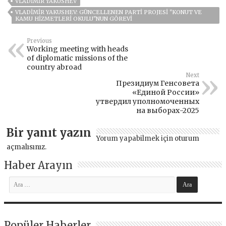
VLADIMIR YAKUSHEV
VLADIMIR YAKUSHEV: GÜNCELLENEN PARTI PROJESI "KONUT VE
KAMU HIZMETLERI OKULU"NUN GÖREVI
Previous
Working meeting with heads
of diplomatic missions of the
country abroad
Next
Президиум Генсовета
«Единой России»
утвердил уполномоченных
на выборах-2025
Bir yanıt yazın
Yorum yapabilmek için
oturum
açmalısınız
.
Haber Arayın
Popüler Haberler