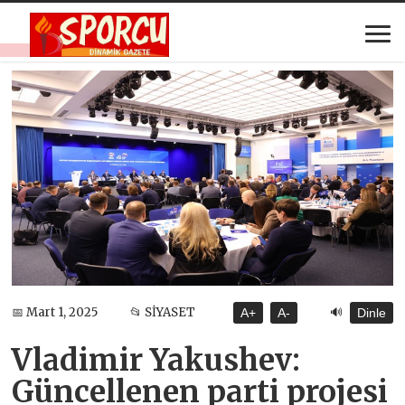
🔊
📅 Mart 1, 2025
📂 SİYASET
A+
A-
Dinle
Vladimir Yakushev:
Güncellenen parti projesi