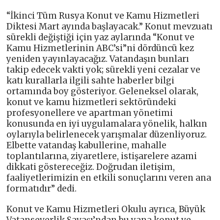
“İkinci Tüm Rusya Konut ve Kamu Hizmetleri
Diktesi Mart ayında başlayacak.” Konut mevzuatı
sürekli değiştiği için yaz aylarında “Konut ve
Kamu Hizmetlerinin ABC’si”ni dördüncü kez
yeniden yayınlayacağız. Vatandaşın bunları
takip edecek vakti yok; sürekli yeni cezalar ve
katı kurallarla ilgili sahte haberler bilgi
ortamında boy gösteriyor. Geleneksel olarak,
konut ve kamu hizmetleri sektöründeki
profesyonellere ve apartman yönetimi
konusunda en iyi uygulamalara yönelik, halkın
oylarıyla belirlenecek yarışmalar düzenliyoruz.
Elbette vatandaş kabullerine, mahalle
toplantılarına, ziyaretlere, istişarelere azami
dikkati göstereceğiz. Doğrudan iletişim,
faaliyetlerimizin en etkili sonuçlarını veren ana
formatıdır” dedi.
Konut ve Kamu Hizmetleri Okulu ayrıca, Büyük
Vatanseverlik Savaşı’ndan bu yana konut ve