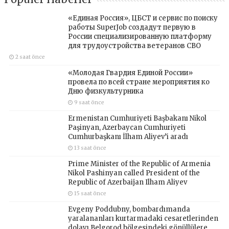
«Единая Россия», ЦБСТ и сервис по поиску
работы SuperJob создадут первую в
России специализированную платформу
для трудоустройства ветеранов СВО
2 saat önce
«Молодая Гвардия Единой России»
провела по всей стране мероприятия ко
Дню физкультурника
9 saat önce
Ermenistan Cumhuriyeti Başbakanı Nikol
Paşinyan, Azerbaycan Cumhuriyeti
Cumhurbaşkanı İlham Aliyev’i aradı
13 saat önce
Prime Minister of the Republic of Armenia
Nikol Pashinyan called President of the
Republic of Azerbaijan Ilham Aliyev
15 saat önce
Evgeny Poddubny, bombardımanda
yaralananları kurtarmadaki cesaretlerinden
dolayı Belgorod bölgesindeki gönüllülere