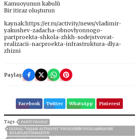
Kamuoyunun kabulü
Bir itiraz oluşturun
kaynak:https://er.ru/activity/news/vladimir-
yakushev-zadacha-obnovlyonnogo-
partproekta-shkola-zhkh-sodejstvovat-
realizacii-nacproekta-infrastruktura-dlya-
zhizni
Paylaş:
Facebook
Twitter
WhatsApp
Pinterest
Tags
PARTI PROJESI
ULUSAL "YAŞAM ALTYAPISI" PROJESININ UYGULANMASINI
KOLAYLAŞTIRMAKTIR