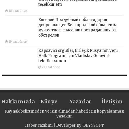
teşekkür etti
18 saat önce
Евгений Поддубный поблагодарил
добровольцев Белгородской области за
мужество в спасении пострадавших от
обстрелов
19 saat önce
Kapsayıcı örgütler, Birleşik Rusya’nın yeni
Halk Programı için Vladislav Golovin’e
teklifler sundu
22 saat önce
Hakkımızda
Künye
Yazarlar
İletişim
Kaynak belirtmeden ve izin almadan haberlerin kopyalanması
yasaktır.
Haber Yazılımı
| Developer By;
BEYNSOFT