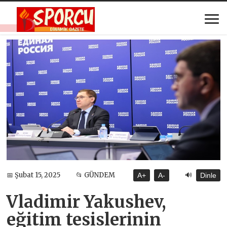
🔊
📅 Şubat 15, 2025
📂 GÜNDEM
A+
A-
Dinle
Vladimir Yakushev,
eğitim tesislerinin