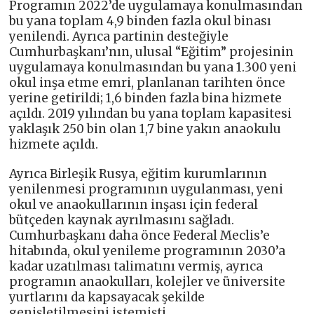
Programın 2022’de uygulamaya konulmasından
bu yana toplam 4,9 binden fazla okul binası
yenilendi. Ayrıca partinin desteğiyle
Cumhurbaşkanı’nın, ulusal “Eğitim” projesinin
uygulamaya konulmasından bu yana 1.300 yeni
okul inşa etme emri, planlanan tarihten önce
yerine getirildi; 1,6 binden fazla bina hizmete
açıldı. 2019 yılından bu yana toplam kapasitesi
yaklaşık 250 bin olan 1,7 bine yakın anaokulu
hizmete açıldı.
Ayrıca Birleşik Rusya, eğitim kurumlarının
yenilenmesi programının uygulanması, yeni
okul ve anaokullarının inşası için federal
bütçeden kaynak ayrılmasını sağladı.
Cumhurbaşkanı daha önce Federal Meclis’e
hitabında, okul yenileme programının 2030’a
kadar uzatılması talimatını vermiş, ayrıca
programın anaokulları, kolejler ve üniversite
yurtlarını da kapsayacak şekilde
genişletilmesini istemişti.