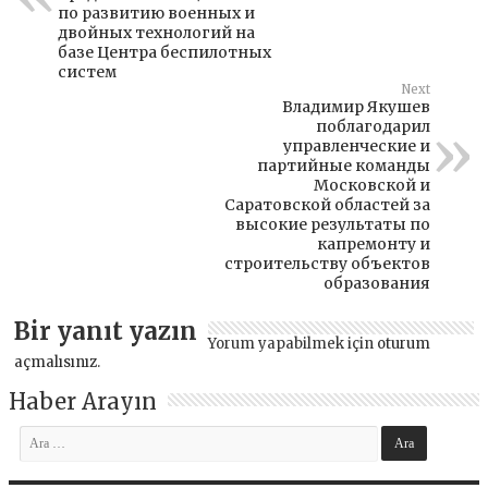
по развитию военных и
двойных технологий на
базе Центра беспилотных
систем
Next
Владимир Якушев
поблагодарил
управленческие и
партийные команды
Московской и
Саратовской областей за
высокие результаты по
капремонту и
строительству объектов
образования
Bir yanıt yazın
Yorum yapabilmek için
oturum
açmalısınız
.
Haber Arayın