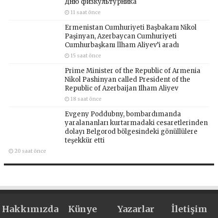
Дню физкультурника
11 saat önce
Ermenistan Cumhuriyeti Başbakanı Nikol
Paşinyan, Azerbaycan Cumhuriyeti
Cumhurbaşkanı İlham Aliyev’i aradı
15 saat önce
Prime Minister of the Republic of Armenia
Nikol Pashinyan called President of the
Republic of Azerbaijan Ilham Aliyev
18 saat önce
Evgeny Poddubny, bombardımanda
yaralananları kurtarmadaki cesaretlerinden
dolayı Belgorod bölgesindeki gönüllülere
teşekkür etti
20 saat önce
Hakkımızda
Künye
Yazarlar
İletişim