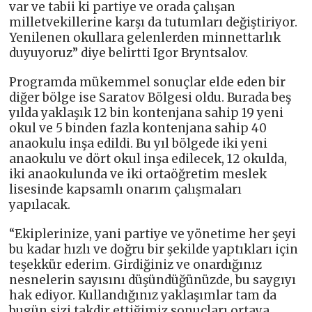
var ve tabii ki partiye ve orada çalışan
milletvekillerine karşı da tutumları değiştiriyor.
Yenilenen okullara gelenlerden minnettarlık
duyuyoruz” diye belirtti Igor Bryntsalov.
Programda mükemmel sonuçlar elde eden bir
diğer bölge ise Saratov Bölgesi oldu. Burada beş
yılda yaklaşık 12 bin kontenjana sahip 19 yeni
okul ve 5 binden fazla kontenjana sahip 40
anaokulu inşa edildi. Bu yıl bölgede iki yeni
anaokulu ve dört okul inşa edilecek, 12 okulda,
iki anaokulunda ve iki ortaöğretim meslek
lisesinde kapsamlı onarım çalışmaları
yapılacak.
“Ekiplerinize, yani partiye ve yönetime her şeyi
bu kadar hızlı ve doğru bir şekilde yaptıkları için
teşekkür ederim. Girdiğiniz ve onardığınız
nesnelerin sayısını düşündüğünüzde, bu saygıyı
hak ediyor. Kullandığınız yaklaşımlar tam da
bugün sizi takdir ettiğimiz sonuçları ortaya