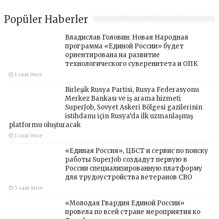
Popüler Haberler
Владислав Головин: Новая Народная
программа «Единой России» будет
ориентирована на развитие
технологического суверенитета и ОПК
1 saat önce
Birleşik Rusya Partisi, Rusya Federasyonu
Merkez Bankası ve iş arama hizmeti
SuperJob, Sovyet Askeri Bölgesi gazilerinin
istihdamı için Rusya’da ilk uzmanlaşmış
platformu oluşturacak
1 saat önce
«Единая Россия», ЦБСТ и сервис по поиску
работы SuperJob создадут первую в
России специализированную платформу
для трудоустройства ветеранов СВО
5 saat önce
«Молодая Гвардия Единой России»
провела по всей стране мероприятия ко