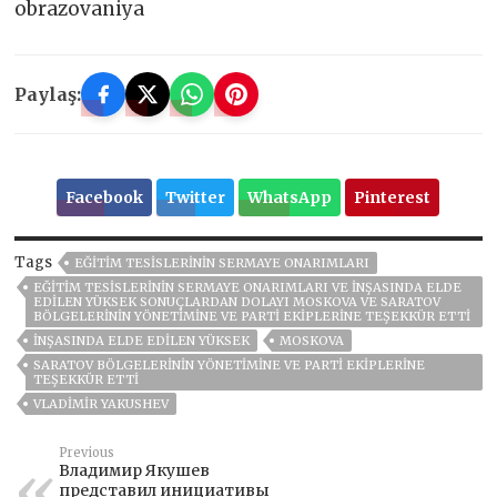
obrazovaniya
Paylaş:
Facebook
Twitter
WhatsApp
Pinterest
Tags
EĞITIM TESISLERININ SERMAYE ONARIMLARI
EĞITIM TESISLERININ SERMAYE ONARIMLARI VE INŞASINDA ELDE
EDILEN YÜKSEK SONUÇLARDAN DOLAYI MOSKOVA VE SARATOV
BÖLGELERININ YÖNETIMINE VE PARTI EKIPLERINE TEŞEKKÜR ETTI
INŞASINDA ELDE EDILEN YÜKSEK
MOSKOVA
SARATOV BÖLGELERININ YÖNETIMINE VE PARTI EKIPLERINE
TEŞEKKÜR ETTI
VLADIMIR YAKUSHEV
Previous
Владимир Якушев
представил инициативы