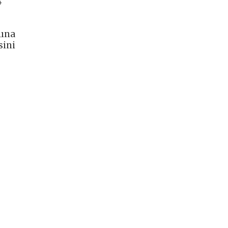
4
lına
sini