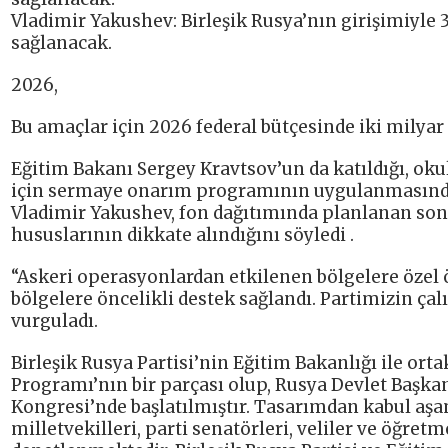
Vladimir Yakushev: Birleşik Rusya’nın girişimiyle 
sağlanacak.
2026,
Bu amaçlar için 2026 federal bütçesinde iki milyar 
Eğitim Bakanı Sergey Kravtsov’un da katıldığı, ok
için sermaye onarım programının uygulanmasınd
Vladimir Yakushev, fon dağıtımında planlanan son
hususlarının dikkate alındığını söyledi .
“Askeri operasyonlardan etkilenen bölgelere özel 
bölgelere öncelikli destek sağlandı. Partimizin çalı
vurguladı.
Birleşik Rusya Partisi’nin Eğitim Bakanlığı ile or
Programı’nın bir parçası olup, Rusya Devlet Başkan
Kongresi’nde başlatılmıştır. Tasarımdan kabul aş
milletvekilleri, parti senatörleri, veliler ve öğr