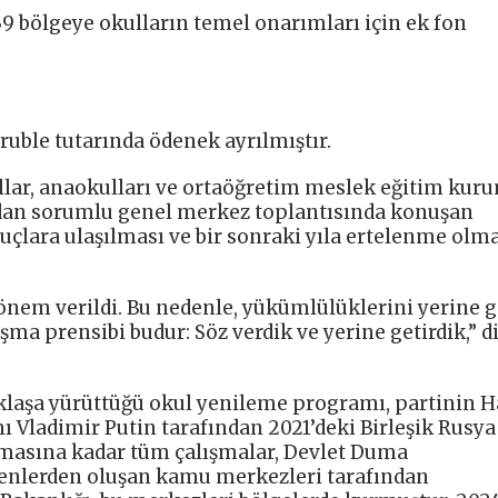
39 bölgeye okulların temel onarımları için ek fon
ruble tutarında ödenek ayrılmıştır.
ullar, anaokulları ve ortaöğretim meslek eğitim kur
an sorumlu genel merkez toplantısında konuşan
uçlara ulaşılması ve bir sonraki yıla ertelenme ol
önem verildi. Bu nedenle, yükümlülüklerini yerine g
şma prensibi budur: Söz verdik ve yerine getirdik,” d
taklaşa yürüttüğü okul yenileme programı, partinin H
ı Vladimir Putin tarafından 2021’deki Birleşik Rusya
amasına kadar tüm çalışmalar, Devlet Duma
etmenlerden oluşan kamu merkezleri tarafından