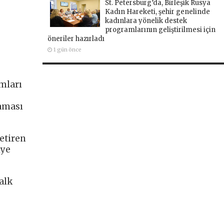
St. Petersburg’da, Birleşik Rusya
Kadın Hareketi, şehir genelinde
kadınlara yönelik destek
programlarının geliştirilmesi için
öneriler hazırladı
1 gün önce
umları
maması
etiren
iye
alk