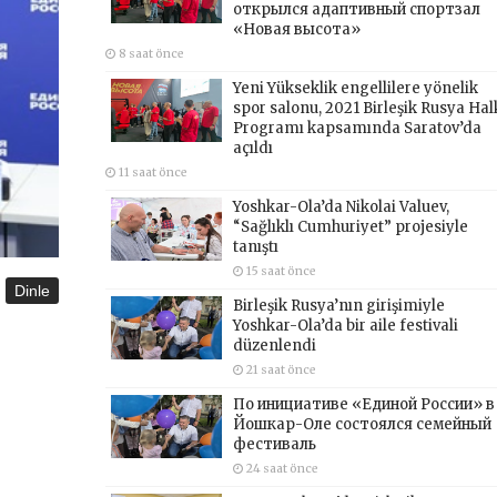
открылся адаптивный спортзал
«Новая высота»
8 saat önce
Yeni Yükseklik engellilere yönelik
spor salonu, 2021 Birleşik Rusya Hal
Programı kapsamında Saratov’da
açıldı
11 saat önce
Yoshkar-Ola’da Nikolai Valuev,
“Sağlıklı Cumhuriyet” projesiyle
tanıştı
15 saat önce
Dinle
Birleşik Rusya’nın girişimiyle
Yoshkar-Ola’da bir aile festivali
düzenlendi
21 saat önce
По инициативе «Единой России» в
Йошкар-Оле состоялся семейный
фестиваль
24 saat önce