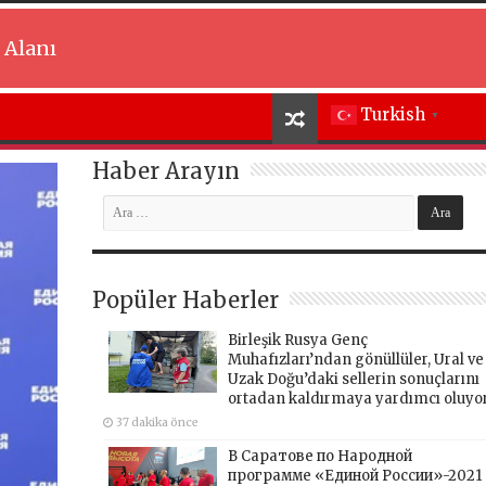
 Alanı
Turkish
▼
Haber Arayın
Popüler Haberler
Birleşik Rusya Genç
Muhafızları’ndan gönüllüler, Ural ve
Uzak Doğu’daki sellerin sonuçlarını
ortadan kaldırmaya yardımcı oluyo
37 dakika önce
В Саратове по Народной
программе «Единой России»-2021