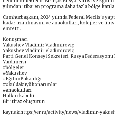
denetlenmektedir. Birleşik Rusya Partisi ve Eğitim
yılından itibaren programa daha fazla bölge katıla
Cumhurbaşkanı, 2024 yılında Federal Meclis’e yap
kadar uzatılmasını ve anaokulları, kolejler ve üniv
emretti.
Konuşmacı
Yakushev Vladimir Vladimiroviç
Yakushev Vladimir Vladimiroviç
Parti Genel Konseyi Sekreteri, Rusya Federasyonu 
Yardımcısı
#bölgeler
#Yakushev
#EğitimBakanlığı
#okuldabüyükonarımlar
#anaokulları
Halkın kabulü
Bir itiraz oluşturun
kaynak:https://er.ru/activity/news/vladimir-yaku