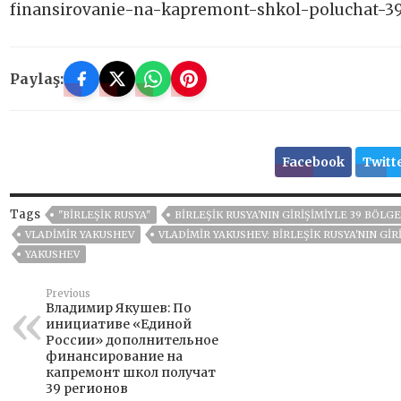
finansirovanie-na-kapremont-shkol-poluchat-3
Paylaş:
Facebook
Twitt
Tags
"BIRLEŞIK RUSYA"
BIRLEŞIK RUSYA'NIN GIRIŞIMIYLE 39 BÖL
VLADIMIR YAKUSHEV
VLADIMIR YAKUSHEV: BIRLEŞIK RUSYA'NIN GI
YAKUSHEV
Previous
Владимир Якушев: По
инициативе «Единой
России» дополнительное
финансирование на
капремонт школ получат
39 регионов