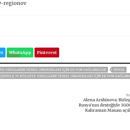
9-regionov
er
WhatsApp
Pinterest
GEYE OKULLARIN TEMEL ONARIMLARI IÇIN EK FON SAĞLANACAK
RUSYA
RIŞIMIYLE 39 BÖLGEYE OKULLARIN TEMEL ONARIMLARI IÇIN EK FON SAĞLAN
Ne
Alena Arshinova: Birleş
Rusya’nın desteğiyle 30.0
Kahraman Masası açıl