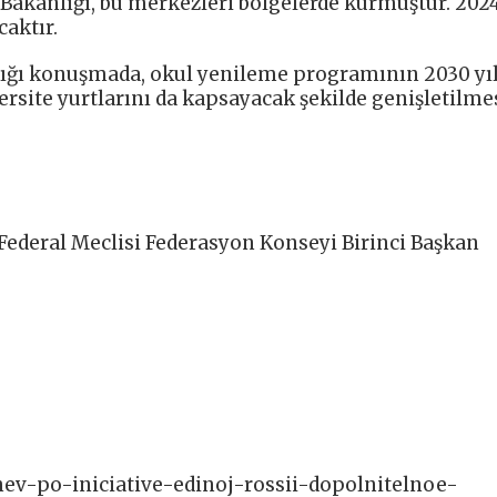
 Bakanlığı, bu merkezleri bölgelerde kurmuştur. 202
caktır.
tığı konuşmada, okul yenileme programının 2030 yı
ersite yurtlarını da kapsayacak şekilde genişletilme
Federal Meclisi Federasyon Konseyi Birinci Başkan
shev-po-iniciative-edinoj-rossii-dopolnitelnoe-