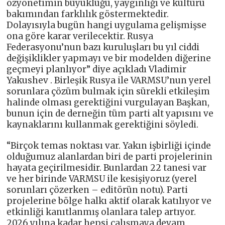
özyönetimin büyüklüğü, yaygınlığı ve kültürü
bakımından farklılık göstermektedir.
Dolayısıyla bugün hangi uygulama gelişmişse
ona göre karar verilecektir. Rusya
Federasyonu’nun bazı kuruluşları bu yıl ciddi
değişiklikler yapmayı ve bir modelden diğerine
geçmeyi planlıyor” diye açıkladı Vladimir
Yakushev . Birleşik Rusya ile VARMSU’nun yerel
sorunlara çözüm bulmak için sürekli etkileşim
halinde olması gerektiğini vurgulayan Başkan,
bunun için de derneğin tüm parti alt yapısını ve
kaynaklarını kullanmak gerektiğini söyledi.
“Birçok temas noktası var. Yakın işbirliği içinde
olduğumuz alanlardan biri de parti projelerinin
hayata geçirilmesidir. Bunlardan 22 tanesi var
ve her birinde VARMSU ile kesişiyoruz (yerel
sorunları çözerken – editörün notu). Parti
projelerine bölge halkı aktif olarak katılıyor ve
etkinliği kanıtlanmış olanlara talep artıyor.
2026 yılına kadar hepsi çalışmaya devam