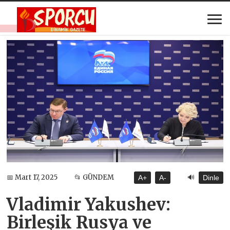
🔊
📅 Mart 17, 2025
📂 GÜNDEM
A+
A-
Dinle
Vladimir Yakushev:
Birleşik Rusya ve