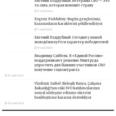
Евгений Поддубный: Ветераны СВО — это
та сила, которая изменит страну
4 saat önce
Evgeny Poddubny: Bugün gençlerimiz,
kazananların karakterini şekillendiriyor
5 saat önce
Евгений Поддубный: Сегодня у нашей
молодёжи куётся характер победителей
8 saat önce
Владимир Сайбель: В «Единой России»
поддерживают решение Минтруда
упростить для бывших участников СВО
получение соцконтракта
11 saat önce
Vladimir Saibel: Birleşik Rusya, Çalışma
Bakanlığı’nın eski SVO katılımcılarının
sosyal sözleşme edinme sürecini
basitleştirme kararını destekliyor
16 saat önce