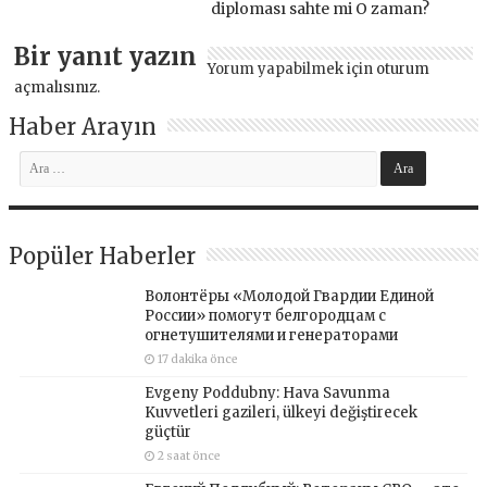
diploması sahte mi O zaman?
Bir yanıt yazın
Yorum yapabilmek için
oturum
açmalısınız
.
Haber Arayın
Popüler Haberler
Волонтёры «Молодой Гвардии Единой
России» помогут белгородцам с
огнетушителями и генераторами
17 dakika önce
Evgeny Poddubny: Hava Savunma
Kuvvetleri gazileri, ülkeyi değiştirecek
güçtür
2 saat önce