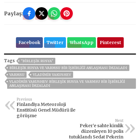
Paylaş:
Facebook
Twitter
WhatsApp
Pinterest
Tags
"BIRLEŞIK RUSYA"
BIRLEŞIK RUSYA VE VARMSU BIR IŞBIRLIĞI ANLAŞMASI IMZALADI
VARMSU
VLADIMIR YAKUSHEV
VLADIMIR YAKUSHEV: BIRLEŞIK RUSYA VE VARMSU BIR IŞBIRLIĞI
ANLAŞMASI IMZALADI
Previous
Finlandiya Meteoroloji
Enstitüsü Genel Müdürü ile
görüşme
Next
Peker’e sahte kimlik
düzenleyen 10 polis
tutuklandı Sedat Pekerin