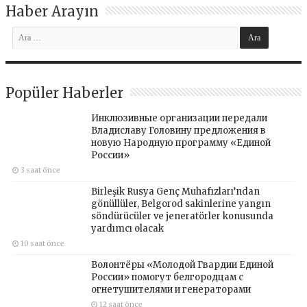
Haber Arayın
Popüler Haberler
Инклюзивные организации передали
Владиславу Головину предложения в
новую Народную программу «Единой
России»
3 saat önce
Birleşik Rusya Genç Muhafızları’ndan
gönüllüler, Belgorod sakinlerine yangın
söndürücüler ve jeneratörler konusunda
yardımcı olacak
10 saat önce
Волонтёры «Молодой Гвардии Единой
России» помогут белгородцам с
огнетушителями и генераторами
12 saat önce