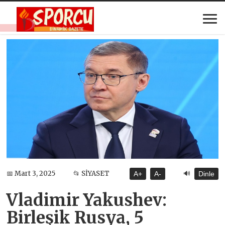
🔊
📅 Mart 3, 2025
📂 SİYASET
A+
A-
Dinle
Vladimir Yakushev:
Birleşik Rusya, 5