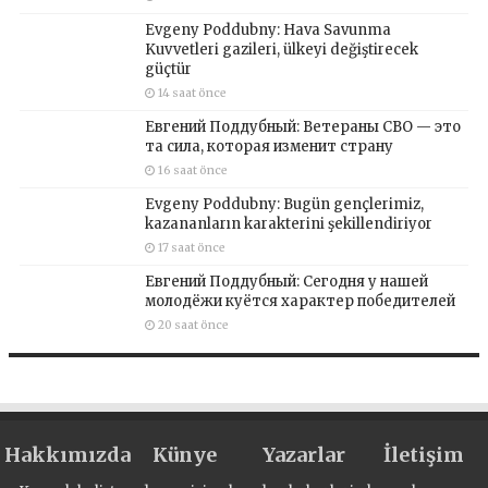
Evgeny Poddubny: Hava Savunma
Kuvvetleri gazileri, ülkeyi değiştirecek
güçtür
14 saat önce
Евгений Поддубный: Ветераны СВО — это
та сила, которая изменит страну
16 saat önce
Evgeny Poddubny: Bugün gençlerimiz,
kazananların karakterini şekillendiriyor
17 saat önce
Евгений Поддубный: Сегодня у нашей
молодёжи куётся характер победителей
20 saat önce
Hakkımızda
Künye
Yazarlar
İletişim