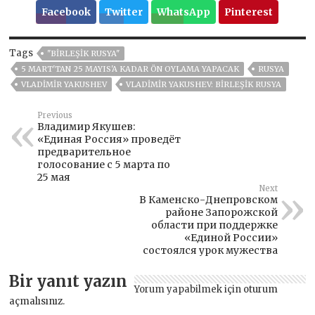
Facebook
Twitter
WhatsApp
Pinterest
Tags
"BIRLEŞIK RUSYA"
5 MART'TAN 25 MAYIS'A KADAR ÖN OYLAMA YAPACAK
RUSYA
VLADIMIR YAKUSHEV
VLADIMIR YAKUSHEV: BIRLEŞIK RUSYA
Previous
Владимир Якушев:
«Единая Россия» проведёт
предварительное
голосование с 5 марта по
25 мая
Next
В Каменско-Днепровском
районе Запорожской
области при поддержке
«Единой России»
состоялся урок мужества
Bir yanıt yazın
Yorum yapabilmek için
oturum
açmalısınız
.