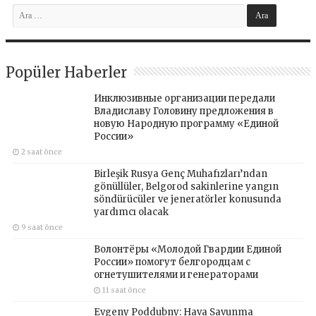
Popüler Haberler
Инклюзивные организации передали
Владиславу Головину предложения в
новую Народную программу «Единой
России»
2 saat önce
Birleşik Rusya Genç Muhafızları’ndan
gönüllüler, Belgorod sakinlerine yangın
söndürücüler ve jeneratörler konusunda
yardımcı olacak
9 saat önce
Волонтёры «Молодой Гвардии Единой
России» помогут белгородцам с
огнетушителями и генераторами
11 saat önce
Evgeny Poddubny: Hava Savunma