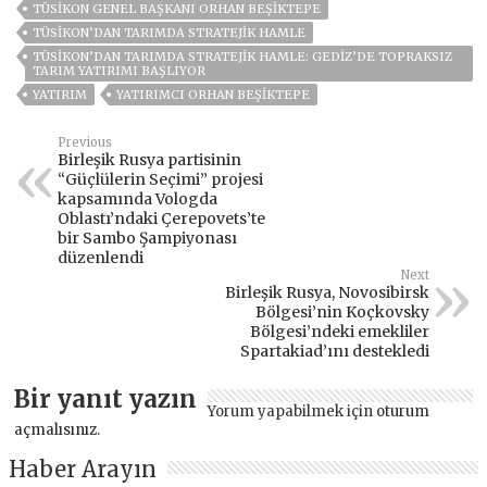
TÜSİKON GENEL BAŞKANI ORHAN BEŞİKTEPE
TÜSİKON’DAN TARIMDA STRATEJIK HAMLE
TÜSİKON’DAN TARIMDA STRATEJIK HAMLE: GEDIZ’DE TOPRAKSIZ
TARIM YATIRIMI BAŞLIYOR
YATIRIM
YATIRIMCI ORHAN BEŞIKTEPE
Previous
Birleşik Rusya partisinin
“Güçlülerin Seçimi” projesi
kapsamında Vologda
Oblastı’ndaki Çerepovets’te
bir Sambo Şampiyonası
düzenlendi
Next
Birleşik Rusya, Novosibirsk
Bölgesi’nin Koçkovsky
Bölgesi’ndeki emekliler
Spartakiad’ını destekledi
Bir yanıt yazın
Yorum yapabilmek için
oturum
açmalısınız
.
Haber Arayın