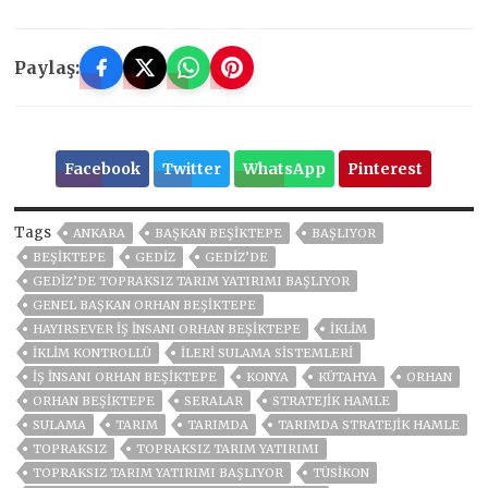
Paylaş:
Facebook
Twitter
WhatsApp
Pinterest
Tags
ANKARA
BAŞKAN BEŞIKTEPE
BAŞLIYOR
BEŞIKTEPE
GEDIZ
GEDIZ’DE
GEDIZ’DE TOPRAKSIZ TARIM YATIRIMI BAŞLIYOR
GENEL BAŞKAN ORHAN BEŞIKTEPE
HAYIRSEVER IŞ INSANI ORHAN BEŞIKTEPE
IKLIM
IKLIM KONTROLLÜ
ILERI SULAMA SISTEMLERI
IŞ INSANI ORHAN BEŞIKTEPE
KONYA
KÜTAHYA
ORHAN
ORHAN BEŞİKTEPE
SERALAR
STRATEJIK HAMLE
SULAMA
TARIM
TARIMDA
TARIMDA STRATEJIK HAMLE
TOPRAKSIZ
TOPRAKSIZ TARIM YATIRIMI
TOPRAKSIZ TARIM YATIRIMI BAŞLIYOR
TÜSİKON