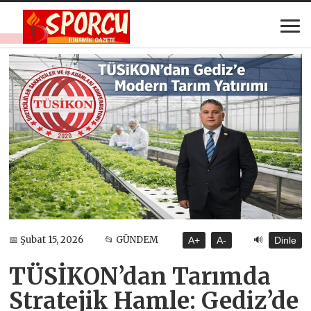
🔊
📅 Şubat 15, 2026
📂 GÜNDEM
A+
A-
Dinle
TÜSİKON’dan Tarımda
Stratejik Hamle: Gediz’de