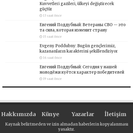
Kuvvetleri gazileri, ülkeyi değiştirecek
güçtür
13 saat önce
Евгений Поддубный: Ветераны СВО — это
та сила, которая изменит страну
15 saat önce
Evgeny Poddubny: Bugün gençlerimiz,
kazananların karakterini şekillendiriyor
16 saat önce
Евгений Поддубный: Сегодня у нашей
молодёжи куётся характер победителей
19 saat önce
Hakkımızda
Künye
Yazarlar
İletişim
Kaynak belirtmeden ve izin almadan haberlerin kopyalanması
yasaktır.