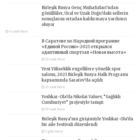
Birleşik Rusya Genç Muhafızları’ndan
gönüllüler, Ural ve Uzak Doğu’daki sellerin
sonuçlarını ortadan kaldırmaya yardımcı
oluyor
4 saat önce
В Саратове по Народной программе
«Единой России»-2021 открылся
адаптивный спортзал «Новая высота»
12 saat önce
Yeni Yükseklik engellilere yönelik spor
salonu, 2021 Birleşik Rusya Halk Programı
kapsamında Saratov’da açıldı
15 saat önce
Yoshkar-Ola’da Nikolai Valuev, “Sağlıklı
Cumhuriyet” projesiyle tanıştı
19 saat önce
Birleşik Rusya’nın girişimiyle Yoshkar-Ola’da
bir aile festivali düzenlendi
1 gün önce