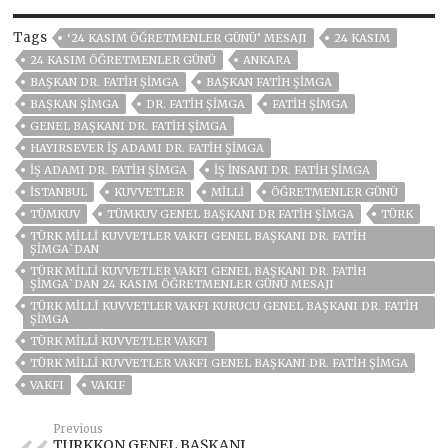
Tags
‘24 KASIM ÖĞRETMENLER GÜNÜ’ MESAJI
24 KASIM
24 KASIM ÖĞRETMENLER GÜNÜ
ANKARA
BAŞKAN DR. FATİH ŞİMGA
BAŞKAN FATIH ŞİMGA
BAŞKAN ŞİMGA
DR. FATIH ŞIMGA
FATİH ŞİMGA
GENEL BAŞKANI DR. FATIH ŞİMGA
HAYIRSEVER IŞ ADAMI DR. FATIH ŞİMGA
IŞ ADAMI DR. FATIH ŞİMGA
IŞ INSANI DR. FATIH ŞİMGA
ISTANBUL
KUVVETLER
MİLLİ
ÖĞRETMENLER GÜNÜ
TÜMKUV
TÜMKUV GENEL BAŞKANI DR FATİH ŞİMGA
TÜRK
TÜRK MİLLİ KUVVETLER VAKFI GENEL BAŞKANI DR. FATİH
ŞİMGA`DAN
TÜRK MİLLİ KUVVETLER VAKFI GENEL BAŞKANI DR. FATİH
ŞİMGA`DAN 24 KASIM ÖĞRETMENLER GÜNÜ MESAJI
TÜRK MİLLÎ KUVVETLER VAKFI KURUCU GENEL BAŞKANI DR. FATİH
ŞİMGA
TÜRK MILLI KUVVETLER VAKFI
TÜRK MILLI KUVVETLER VAKFI GENEL BAŞKANI DR. FATIH ŞIMGA
VAKFI
VAKIF
Previous
TURKKON GENEL BAŞKANI