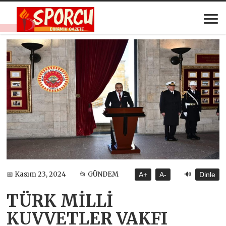
🔊
📅 Kasım 23, 2024
📂 GÜNDEM
A+
A-
Dinle
TÜRK MİLLİ
KUVVETLER VAKFI