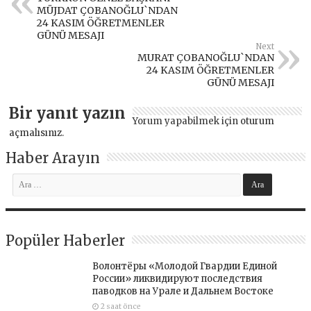
MÜJDAT ÇOBANOĞLU`NDAN
24 KASIM ÖĞRETMENLER
GÜNÜ MESAJI
Next
MURAT ÇOBANOĞLU`NDAN
24 KASIM ÖĞRETMENLER
GÜNÜ MESAJI
Bir yanıt yazın
Yorum yapabilmek için
oturum
açmalısınız
.
Haber Arayın
Popüler Haberler
Волонтёры «Молодой Гвардии Единой
России» ликвидируют последствия
паводков на Урале и Дальнем Востоке
2 saat önce