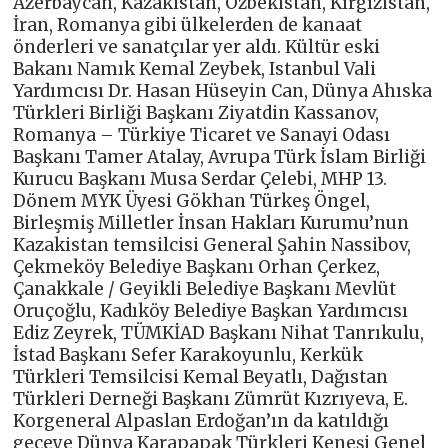
Azerbaycan, Kazakistan, Özbekistan, Kırgızistan,
İran, Romanya gibi ülkelerden de kanaat
önderleri ve sanatçılar yer aldı. Kültür eski
Bakanı Namık Kemal Zeybek, Istanbul Vali
Yardımcısı Dr. Hasan Hüseyin Can, Dünya Ahıska
Türkleri Birliği Başkanı Ziyatdin Kassanov,
Romanya – Türkiye Ticaret ve Sanayi Odası
Başkanı Tamer Atalay, Avrupa Türk İslam Birliği
Kurucu Başkanı Musa Serdar Çelebi, MHP 13.
Dönem MYK Üyesi Gökhan Türkeş Öngel,
Birleşmiş Milletler İnsan Hakları Kurumu’nun
Kazakistan temsilcisi General Şahin Nassibov,
Çekmeköy Belediye Başkanı Orhan Çerkez,
Çanakkale / Geyikli Belediye Başkanı Mevlüt
Oruçoğlu, Kadıköy Belediye Başkan Yardımcısı
Ediz Zeyrek, TÜMKİAD Başkanı Nihat Tanrıkulu,
İstad Başkanı Sefer Karakoyunlu, Kerkük
Türkleri Temsilcisi Kemal Beyatlı, Dağıstan
Türkleri Derneği Başkanı Zümrüt Kızrıyeva, E.
Korgeneral Alpaslan Erdoğan’ın da katıldığı
geceye Dünya Karapapak Türkleri Keneşi Genel