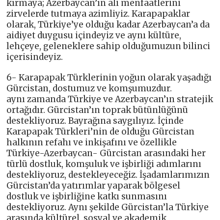
kırmaya; Azerbaycan’ın ali menfaatlerini
zirvelerde tutmaya azimliyiz. Karapapaklar
olarak, Türkiye’ye olduğu kadar Azerbaycan’a da
aidiyet duygusu içindeyiz ve aynı kültüre,
lehçeye, geleneklere sahip olduğumuzun bilinci
içerisindeyiz.
6- Karapapak Türklerinin yoğun olarak yaşadığı
Gürcistan, dostumuz ve komşumuzdur.
aynı zamanda Türkiye ve Azerbaycan’ın stratejik
ortağıdır. Gürcistan’ın toprak bütünlüğünü
destekliyoruz. Bayrağına saygılıyız. İçinde
Karapapak Türkleri’nin de olduğu Gürcistan
halkının refahı ve inkişafını ve özellikle
Türkiye-Azerbaycan- Gürcistan arasındaki her
türlü dostluk, komşuluk ve işbirliği adımlarını
destekliyoruz, destekleyeceğiz. İşadamlarımızın
Gürcistan’da yatırımlar yaparak bölgesel
dostluk ve işbirliğine katkı sunmasını
destekliyoruz. Aynı şekilde Gürcistan’la Türkiye
arasında kültürel, sosyal ve akademik