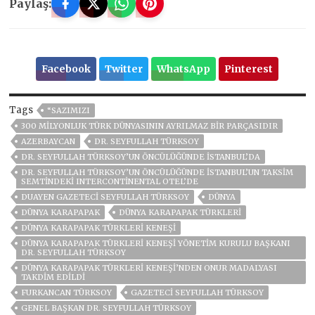
Paylaş:
Facebook
Twitter
WhatsApp
Pinterest
Tags
“SAZIMIZI
300 MILYONLUK TÜRK DÜNYASININ AYRILMAZ BIR PARÇASIDIR
AZERBAYCAN
DR. SEYFULLAH TÜRKSOY
DR. SEYFULLAH TÜRKSOY’UN ÖNCÜLÜĞÜNDE İSTANBUL’DA
DR. SEYFULLAH TÜRKSOY’UN ÖNCÜLÜĞÜNDE İSTANBUL’UN TAKSIM
SEMTINDEKI INTERCONTINENTAL OTEL’DE
DUAYEN GAZETECI SEYFULLAH TÜRKSOY
DÜNYA
DÜNYA KARAPAPAK
DÜNYA KARAPAPAK TÜRKLERI
DÜNYA KARAPAPAK TÜRKLERI KENEŞI
DÜNYA KARAPAPAK TÜRKLERI KENEŞI YÖNETIM KURULU BAŞKANI
DR. SEYFULLAH TÜRKSOY
DÜNYA KARAPAPAK TÜRKLERI KENEŞI’NDEN ONUR MADALYASI
TAKDIM EDILDI
FURKANCAN TÜRKSOY
GAZETECI SEYFULLAH TÜRKSOY
GENEL BAŞKAN DR. SEYFULLAH TÜRKSOY