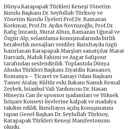
Dünya Karapapak Türkleri Keneşi Yönetim
Kurulu Başkanı Dr. Seyfullah Türksoy ve
Yönetim Kurulu Üyeleri Prof.Dr. Ramazan
Korkmaz, Prof.Dr. Aydın Novruzoğlu, Prof.Dr.
Rafig İmranlı, Murat Altun, Ramazan Uğural ve
Özgür Alp, selamlama konuşmalarında birlik
beraberlik mesajları verdiler. Kurultayda özgü
hazırlanan Karapapak Marşları sanatçılar Marat
Darvazlı, Mahdi Fahimi ve Asgar Safipour
tarafından seslendirildi. Toplantıda Dünya
Ahıska Türkleri Başkanı Ziyatdin Kassanov,
Romanya – Ticaret ve Sanayi Odası Başkanı
Tamer Atalay, Kültür eski Bakanı Namık Kemal
Zeybek, İstanbul Vali Yardımcısı Dr. Hasan
Hüseyin Can ile sponsor işadamları ve Yüksek
İstişare Konseyi üyelerine kalpak ve madalya
takdim edildi. Kurultayın açılış konuşmasını
tapan Genel Başkan Dr. Seyfullah Türksoy,
Karapapak Türkleri Keneşi Manifestosunu
okudu.