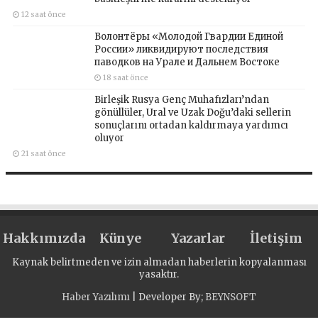
12 saat önce
Волонтёры «Молодой Гвардии Единой
России» ликвидируют последствия
паводков на Урале и Дальнем Востоке
18 saat önce
Birleşik Rusya Genç Muhafızları’ndan
gönüllüler, Ural ve Uzak Doğu’daki sellerin
sonuçlarını ortadan kaldırmaya yardımcı
oluyor
21 saat önce
Hakkımızda
Künye
Yazarlar
İletişim
Kaynak belirtmeden ve izin almadan haberlerin kopyalanması
yasaktır.
Haber Yazılımı
| Developer By;
BEYNSOFT