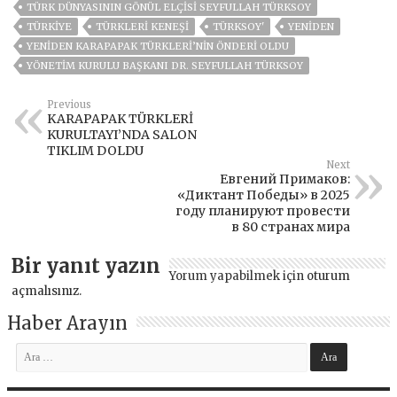
TÜRK DÜNYASININ GÖNÜL ELÇISI SEYFULLAH TÜRKSOY
TÜRKİYE
TÜRKLERI KENEŞI
TÜRKSOY'
YENIDEN
YENIDEN KARAPAPAK TÜRKLERI’NIN ÖNDERI OLDU
YÖNETIM KURULU BAŞKANI DR. SEYFULLAH TÜRKSOY
Previous
KARAPAPAK TÜRKLERİ
KURULTAYI’NDA SALON
TIKLIM DOLDU
Next
Евгений Примаков:
«Диктант Победы» в 2025
году планируют провести
в 80 странах мира
Bir yanıt yazın
Yorum yapabilmek için
oturum
açmalısınız
.
Haber Arayın