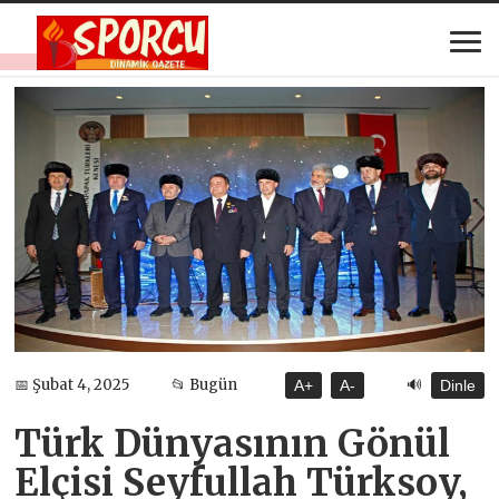
🔊
📅 Şubat 4, 2025
📂 Bugün
A+
A-
Dinle
Türk Dünyasının Gönül
Elçisi Seyfullah Türksoy,