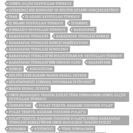
GÖNÜL ELÇİSİ SEYFULLAH TÜRKSOY
GÖRKEMLI BIR KURULTAY VE KÜLTÜR ŞÖLENI GERÇEKLEŞTIRDI
IRAN
IŞ ADAMI SEYFULLAH TÜRKSOY
IŞ INSANI SEYFULLAH TÜRKSOY
ISTANBUL
JURNALIST SEYFULLAH TÜRKSOY
KARAPAPAK
KARAPAPAK TÜRKLERİ
KARAPAPAK TÜRKLERI KENEŞI
KARAPAPAK TÜRKLERI KENEŞI MANIFESTOSU
KARAPAPAK TÜRKLERI KURULTAYI
KARAPAPAK TÜRKLERI’NI BULUŞTURAN DR. SEYFULLAH TÜRKSOY
KARAPAPAK TÜRKLERI’NIN ÖNDERI OLDU
KAZAKİSTAN
KENEŞI
KIRGIZİSTAN
KÜLTÜR ESKI BAKANI NAMIK KEMAL ZEYBEK
KÜLTÜRÜMÜZÜ DÜNYAYA DUYURMAK İSTİYORUZ”
NAMIK KEMAL ZEYBEK
ONUR MADALYASI TAKDIM EDILDI TÜRK DÜNYASININ GÖNÜL ELÇISI
SEYFULLAH TÜRKSOY
ÖZBEKİSTAN
POLAT TEKSTIL BAŞKANI ÖZDEMIR POLAT
POLAT TEKSTIL BAŞKANI ÖZDEMIR POLAT’A
POLAT TEKSTIL BAŞKANI ÖZDEMIR POLAT’A DÜNYA KARAPAPAK
TÜRKLERI KENEŞI’NDEN ONUR MADALYASI TAKDIM EDILDI
ROMANYA
SÖZÜMÜZÜ
TÜRK DÜNYASININ