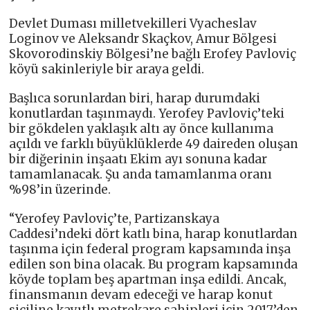
Devlet Duması milletvekilleri Vyacheslav
Loginov ve Aleksandr Skaçkov, Amur Bölgesi
Skovorodinskiy Bölgesi’ne bağlı Erofey Pavloviç
köyü sakinleriyle bir araya geldi.
Başlıca sorunlardan biri, harap durumdaki
konutlardan taşınmaydı. Yerofey Pavloviç’teki
bir gökdelen yaklaşık altı ay önce kullanıma
açıldı ve farklı büyüklüklerde 49 daireden oluşan
bir diğerinin inşaatı Ekim ayı sonuna kadar
tamamlanacak. Şu anda tamamlanma oranı
%98’in üzerinde.
“Yerofey Pavloviç’te, Partizanskaya
Caddesi’ndeki dört katlı bina, harap konutlardan
taşınma için federal program kapsamında inşa
edilen son bina olacak. Bu program kapsamında
köyde toplam beş apartman inşa edildi. Ancak,
finansmanın devam edeceği ve harap konut
siciline kayıtlı metrekare sahipleri için 2017’den