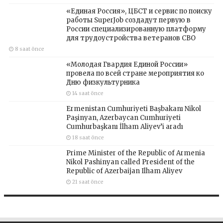
«Единая Россия», ЦБСТ и сервис по поиску
работы SuperJob создадут первую в
России специализированную платформу
для трудоустройства ветеранов СВО
8 saat önce
«Молодая Гвардия Единой России»
провела по всей стране мероприятия ко
Дню физкультурника
14 saat önce
Ermenistan Cumhuriyeti Başbakanı Nikol
Paşinyan, Azerbaycan Cumhuriyeti
Cumhurbaşkanı İlham Aliyev’i aradı
18 saat önce
Prime Minister of the Republic of Armenia
Nikol Pashinyan called President of the
Republic of Azerbaijan Ilham Aliyev
21 saat önce