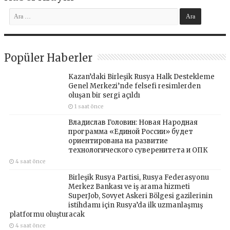
Popüler Haberler
Kazan’daki Birleşik Rusya Halk Destekleme
Genel Merkezi’nde felsefi resimlerden
oluşan bir sergi açıldı
1 saat önce
Владислав Головин: Новая Народная
программа «Единой России» будет
ориентирована на развитие
технологического суверенитета и ОПК
4 saat önce
Birleşik Rusya Partisi, Rusya Federasyonu
Merkez Bankası ve iş arama hizmeti
SuperJob, Sovyet Askeri Bölgesi gazilerinin
istihdamı için Rusya’da ilk uzmanlaşmış
platformu oluşturacak
4 saat önce