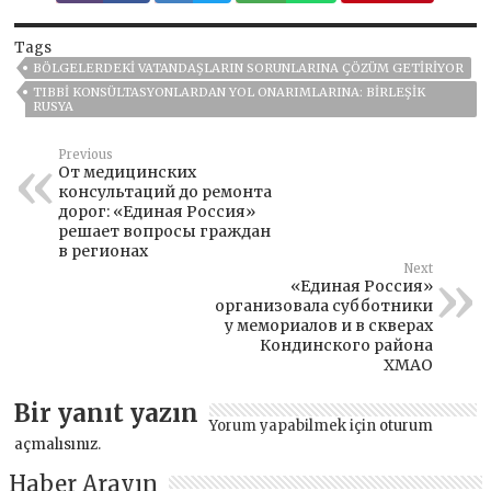
Tags
BÖLGELERDEKI VATANDAŞLARIN SORUNLARINA ÇÖZÜM GETIRIYOR
TIBBI KONSÜLTASYONLARDAN YOL ONARIMLARINA: BIRLEŞIK
RUSYA
Previous
От медицинских
консультаций до ремонта
дорог: «Единая Россия»
решает вопросы граждан
в регионах
Next
«Единая Россия»
организовала субботники
у мемориалов и в скверах
Кондинского района
ХМАО
Bir yanıt yazın
Yorum yapabilmek için
oturum
açmalısınız
.
Haber Arayın