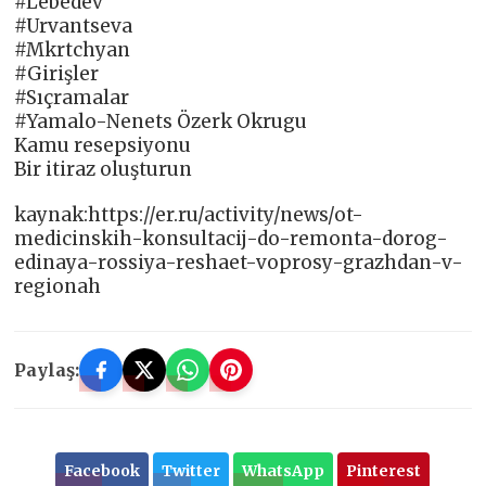
#Lebedev
#Urvantseva
#Mkrtchyan
#Girişler
#Sıçramalar
#Yamalo-Nenets Özerk Okrugu
Kamu resepsiyonu
Bir itiraz oluşturun
kaynak:https://er.ru/activity/news/ot-
medicinskih-konsultacij-do-remonta-dorog-
edinaya-rossiya-reshaet-voprosy-grazhdan-v-
regionah
Paylaş:
Facebook
Twitter
WhatsApp
Pinterest