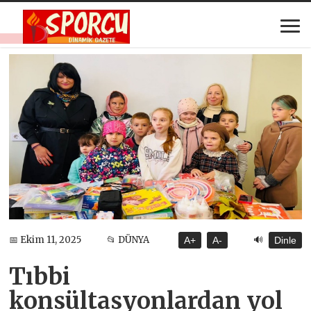
🔊
📅 Ekim 11, 2025
📂 DÜNYA
A+
A-
Dinle
Tıbbi
konsültasyonlardan yol