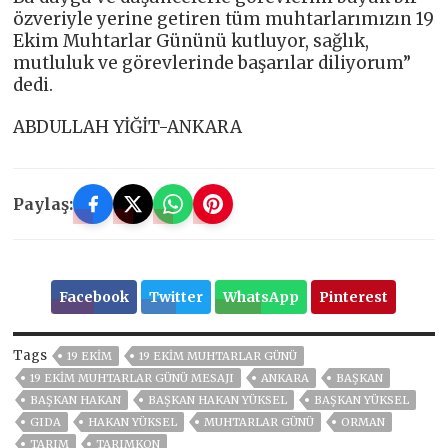
özveriyle yerine getiren tüm muhtarlarımızın 19
Ekim Muhtarlar Gününü kutluyor, sağlık,
mutluluk ve görevlerinde başarılar diliyorum”
dedi.
ABDULLAH YİĞİT-ANKARA
Paylaş:
Facebook
Twitter
WhatsApp
Pinterest
Tags
19 EKIM
19 EKIM MUHTARLAR GÜNÜ
19 EKIM MUHTARLAR GÜNÜ MESAJI
ANKARA
BAŞKAN
BAŞKAN HAKAN
BAŞKAN HAKAN YÜKSEL
BAŞKAN YÜKSEL
GIDA
HAKAN YÜKSEL
MUHTARLAR GÜNÜ
ORMAN
TARIM
TARIMKON