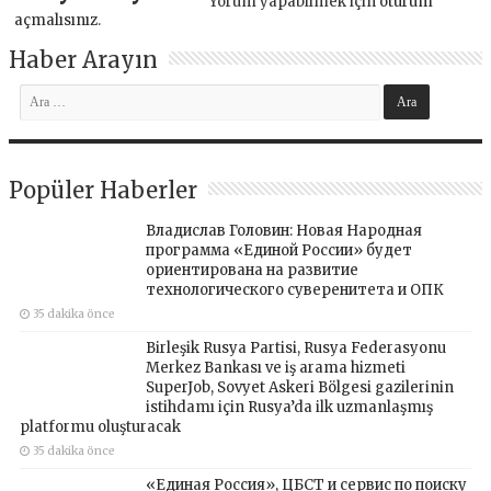
Yorum yapabilmek için
oturum
açmalısınız
.
Haber Arayın
Popüler Haberler
Владислав Головин: Новая Народная
программа «Единой России» будет
ориентирована на развитие
технологического суверенитета и ОПК
35 dakika önce
Birleşik Rusya Partisi, Rusya Federasyonu
Merkez Bankası ve iş arama hizmeti
SuperJob, Sovyet Askeri Bölgesi gazilerinin
istihdamı için Rusya’da ilk uzmanlaşmış
platformu oluşturacak
35 dakika önce
«Единая Россия», ЦБСТ и сервис по поиску