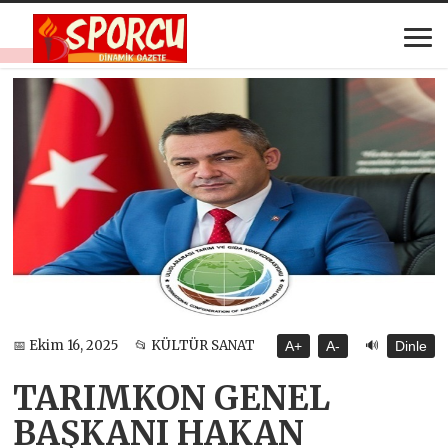
🔊
📅 Ekim 16, 2025
📂 KÜLTÜR SANAT
A+
A-
Dinle
TARIMKON GENEL
BAŞKANI HAKAN