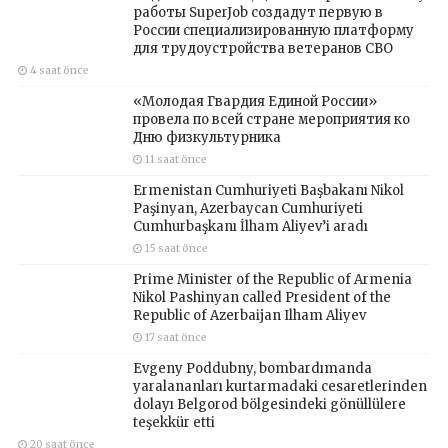
работы SuperJob создадут первую в
России специализированную платформу
для трудоустройства ветеранов СВО
4 saat önce
«Молодая Гвардия Единой России»
провела по всей стране мероприятия ко
Дню физкультурника
11 saat önce
Ermenistan Cumhuriyeti Başbakanı Nikol
Paşinyan, Azerbaycan Cumhuriyeti
Cumhurbaşkanı İlham Aliyev’i aradı
15 saat önce
Prime Minister of the Republic of Armenia
Nikol Pashinyan called President of the
Republic of Azerbaijan Ilham Aliyev
17 saat önce
Evgeny Poddubny, bombardımanda
yaralananları kurtarmadaki cesaretlerinden
dolayı Belgorod bölgesindeki gönüllülere
teşekkür etti
20 saat önce