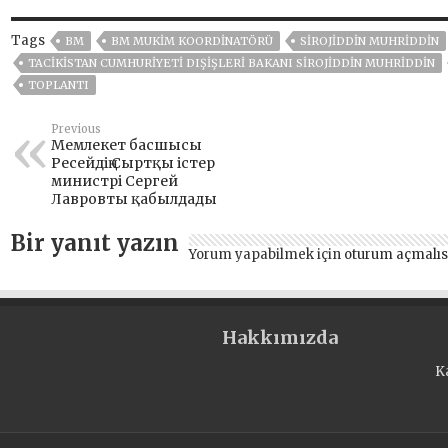
Tags
BM
BM MUKIM KOORDINATÖRÜ
SIROJIDDIN MUHRIDDIN
TACIKISTAN CUMHURIYETI DIŞIŞLERI BAKANI SIROJIDDIN MUHRIDDIN
TOPLANTI
Previous
Мемлекет басшысы
Ресейдің Сыртқы істер
министрі Сергей
Лавровты қабылдады
Bir yanıt yazın
Yorum yapabilmek için
oturum açmalıs
Hakkımızda
K