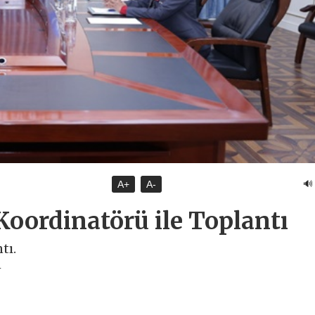
🔊
A+
A-
oordinatörü ile Toplantı
tı.
ı