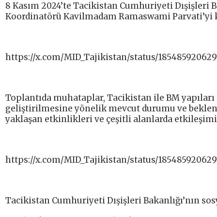
8 Kasım 2024’te Tacikistan Cumhuriyeti Dışişleri
Koordinatörü Kavilmadam Ramaswami Parvati’yi ka
https://x.com/MID_Tajikistan/status/18548592062
Toplantıda muhataplar, Tacikistan ile BM yapıları a
geliştirilmesine yönelik mevcut durumu ve beklenti
yaklaşan etkinlikleri ve çeşitli alanlarda etkileşimi
https://x.com/MID_Tajikistan/status/18548592062
Tacikistan Cumhuriyeti Dışişleri Bakanlığı’nın sosy