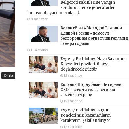
Belgorod sakinlerine yangın
söndürücüler ve jeneratörler
konusunda yardımcı olacak
8 saat önce
Волонтёры «Молодой Гвардии
Единой России» помогут
белгородцам с огнетушителями и
генераторами
11 saat önce
Evgeny Poddubny: Hava Savunma
Kuvvetleri gazileri, ülkeyi
değiştirecek güçtür
Dinle
12 saat önce
Евгений Поддубный: Ветераны
СВО — это та сила, которая
изменит страну
15 saat önce
Evgeny Poddubny: Bugün
gençlerimiz, kazananların
karakterini şekillendiriyor
16 saat önce