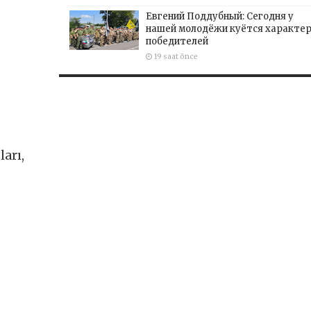
Евгений Поддубный: Сегодня у
нашей молодёжи куётся характе
победителей
19 saat önce
ları,