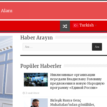
 Alanı
Turkish
▼
Haber Arayın
Popüler Haberler
Инклюзивные организации
передали Владиславу Головину
предложения в новую Народную
программу «Единой России»
2 saat önce
Birleşik Rusya Genç
Muhafızları’ndan gönüllüler,