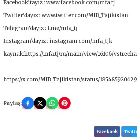
Facebook’tayız : www.facebook.com/mfa.tj​
Twitter’dayız : www.twitter.com/MID_Tajikistan​
Telegram’dayız : t.me/mfa_tj​
Instagram’dayız : instagram.com/mfa_tjk
kaynak:https://mfa.tj/ru/main/view/16106/vstre
https://x.com/MID_Tajikistan/status/18548592062
Paylaş:
Facebook
Twitt