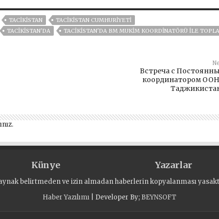
TACİKİSTAN
TACIKISTAN CUMHURIYETI
TACIKISTAN'DA
TACIKISTAN'DA BM MUKIM KOORDINATÖRÜ ILE TOPL
Ne
Встреча с Постоянн
координатором ООН
Таджикиста
ınız
.
Künye
Yazarlar
aynak belirtmeden ve izin almadan haberlerin kopyalanması yasaktı
Haber Yazılımı
| Developer By;
BEYNSOFT