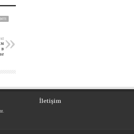
ANTI
xt
ым
 в
не
İletişim
r.