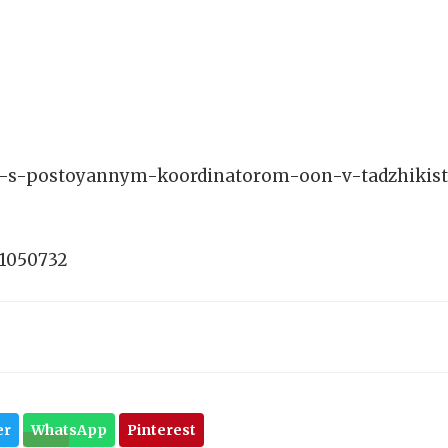
cha-s-postoyannym-koordinatorom-oon-v-tadzhikis
91050732
er
WhatsApp
Pinterest