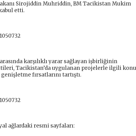
 Bakanı Sirojiddin Muhriddin, BM Tacikistan Mukim
bul etti.
91050732
rasında karşılıklı yarar sağlayan işbirliğinin
leri, Tacikistan’da uygulanan projelerle ilgili konu
 genişletme fırsatlarını tartıştı.
91050732
al ağlardaki resmi sayfaları: