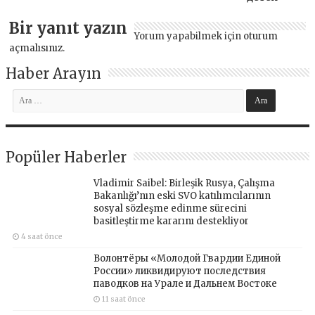
Bir yanıt yazın
Yorum yapabilmek için
oturum
açmalısınız
.
Haber Arayın
Popüler Haberler
Vladimir Saibel: Birleşik Rusya, Çalışma
Bakanlığı’nın eski SVO katılımcılarının
sosyal sözleşme edinme sürecini
basitleştirme kararını destekliyor
4 saat önce
Волонтёры «Молодой Гвардии Единой
России» ликвидируют последствия
паводков на Урале и Дальнем Востоке
11 saat önce