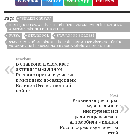
Facebook
Twitter
WhatsApp
Pinterest
Tags
"BIRLEŞIK RUSYA"
BIRLEŞIK RUSYA AKTIVISTLERI BÜYÜK VATANSEVERLIK SAVAŞI'NA
ADANMIŞ MITINGLERE KATILDI
RUSYA
STAVROPOL
STAVROPOL BÖLGESI
STAVROPOL BÖLGESI'NDE BIRLEŞIK RUSYA AKTIVISTLERI BÜYÜK
VATANSEVERLIK SAVAŞI'NA ADANMIŞ MITINGLERE KATILDI
Previous
В Ставропольском крае
активисты «Единой
России» приняли участие
в митингах, посвящённых
Великой Отечественной
войне
Next
Развивающие игры,
музыкальные
инструменты и
радиоуправляемые
автомобили: «Единая
Россия» реализует мечты
детей