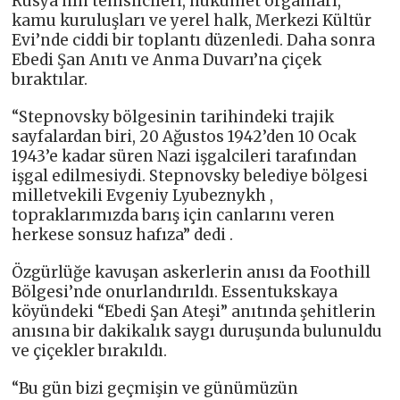
Rusya’nın temsilcileri, hükümet organları,
kamu kuruluşları ve yerel halk, Merkezi Kültür
Evi’nde ciddi bir toplantı düzenledi. Daha sonra
Ebedi Şan Anıtı ve Anma Duvarı’na çiçek
bıraktılar.
“Stepnovsky bölgesinin tarihindeki trajik
sayfalardan biri, 20 Ağustos 1942’den 10 Ocak
1943’e kadar süren Nazi işgalcileri tarafından
işgal edilmesiydi. Stepnovsky belediye bölgesi
milletvekili Evgeniy Lyubeznykh ,
topraklarımızda barış için canlarını veren
herkese sonsuz hafıza” dedi .
Özgürlüğe kavuşan askerlerin anısı da Foothill
Bölgesi’nde onurlandırıldı. Essentukskaya
köyündeki “Ebedi Şan Ateşi” anıtında şehitlerin
anısına bir dakikalık saygı duruşunda bulunuldu
ve çiçekler bırakıldı.
“Bu gün bizi geçmişin ve günümüzün