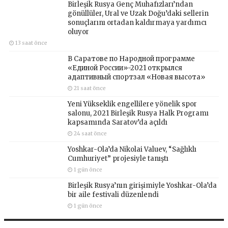
Birleşik Rusya Genç Muhafızları’ndan
gönüllüler, Ural ve Uzak Doğu’daki sellerin
sonuçlarını ortadan kaldırmaya yardımcı
oluyor
13 saat önce
В Саратове по Народной программе
«Единой России»-2021 открылся
адаптивный спортзал «Новая высота»
21 saat önce
Yeni Yükseklik engellilere yönelik spor
salonu, 2021 Birleşik Rusya Halk Programı
kapsamında Saratov’da açıldı
24 saat önce
Yoshkar-Ola’da Nikolai Valuev, “Sağlıklı
Cumhuriyet” projesiyle tanıştı
1 gün önce
Birleşik Rusya’nın girişimiyle Yoshkar-Ola’da
bir aile festivali düzenlendi
1 gün önce