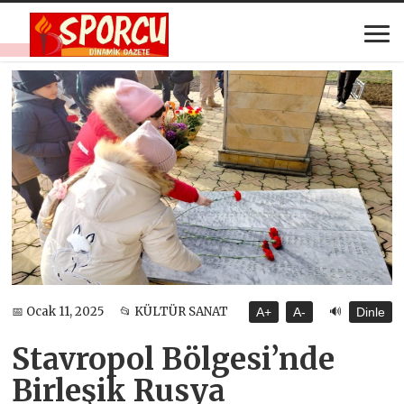
🔊
📅 Ocak 11, 2025
📂 KÜLTÜR SANAT
A+
A-
Dinle
Stavropol Bölgesi’nde
Birleşik Rusya