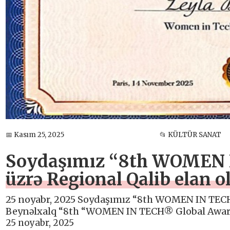
📅 Kasım 25, 2025
📂 KÜLTÜR SANAT
Soydaşımız “8th WOMEN 
üzrə Regional Qalib elan 
25 noyabr, 2025 Soydaşımız “8th WOMEN IN TECH
Beynəlxalq “8th “WOMEN IN TECH® Global Awards”
25 noyabr, 2025