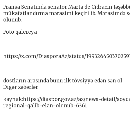
Fransa Senatında senator Marta de Cidracın təşəbbüs
mükafatlandırma mərasimi keçirilib. Mərasimdə soy
olunub.
Foto qalereya
https://x.com/DiasporaAz/status/199326450370259
dostların arasında bunu ilk tövsiyyə edən sən ol
Digər xəbərlər
kaynak:https://diaspor.gov.az/az/news-detail/s
regional-qalib-elan-olunub-6361