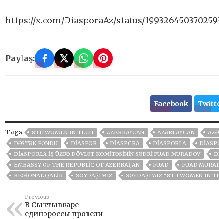
https://x.com/DiasporaAz/status/199326450370259
Paylaş:
Facebook
Twitt
Tags
8TH WOMEN IN TECH
AZERBAYCAN
AZƏRBAYCAN
AZƏ
DƏSTƏK FONDU
DIASPOR
DIASPORA
DIASPORLA
DIASP
DIASPORLA İŞ ÜZRƏ DÖVLƏT KOMITƏSININ SƏDRI FUAD MURADOV
D
EMBASSY OF THE REPUBLIC OF AZERBAIJAN
FUAD
FUAD MURA
REGIONAL QALIB
SOYDAŞIMIZ
SOYDAŞIMIZ “8TH WOMEN IN T
Previous
В Сыктывкаре
единороссы провели