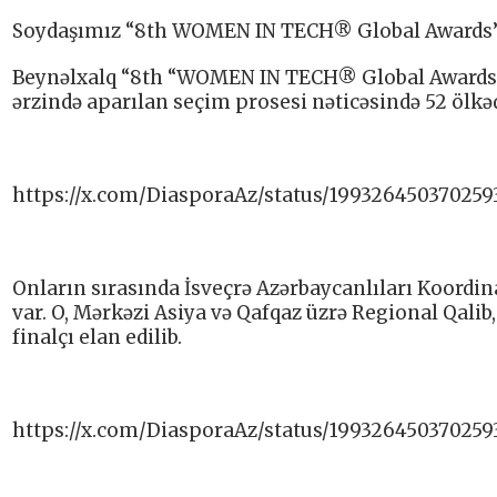
Soydaşımız “8th WOMEN IN TECH® Global Awards” 
Beynəlxalq “8th “WOMEN IN TECH® Global Awards” m
ərzində aparılan seçim prosesi nəticəsində 52 ölkə
https://x.com/DiasporaAz/status/199326450370259
Onların sırasında İsveçrə Azərbaycanlıları Koordin
var. O, Mərkəzi Asiya və Qafqaz üzrə Regional Qali
finalçı elan edilib.
https://x.com/DiasporaAz/status/199326450370259