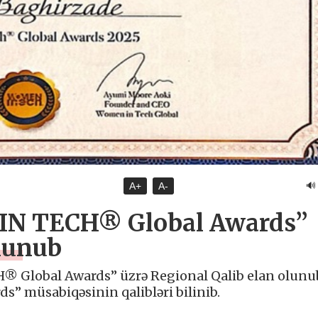
🔊
A+
A-
IN TECH® Global Awards”
olunub
® Global Awards” üzrə Regional Qalib elan olunu
 müsabiqəsinin qalibləri bilinib.