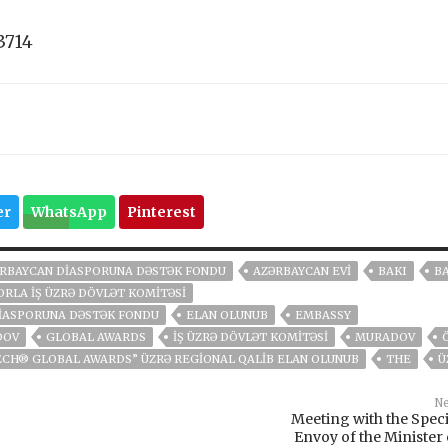
3714
er
WhatsApp
Pinterest
RBAYCAN DIASPORUNA DƏSTƏK FONDU
AZƏRBAYCAN EVI
BAKI
B
ORLA İŞ ÜZRƏ DÖVLƏT KOMITƏSI
IASPORUNA DƏSTƏK FONDU
ELAN OLUNUB
EMBASSY
DOV
GLOBAL AWARDS
İŞ ÜZRƏ DÖVLƏT KOMITƏSI
MURADOV
ECH® GLOBAL AWARDS” ÜZRƏ REGIONAL QALIB ELAN OLUNUB
THE
Ü
Ne
Meeting with the Speci
Envoy of the Minister 