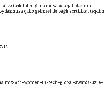
ü və təşkilatçılığı ilə müsabiqə qaliblərinin
daşımıza qalib gəlməsi ilə bağlı sertifikat təqdim
3714
oydasimiz-8th-women-in-tech-global-awards-uzre-