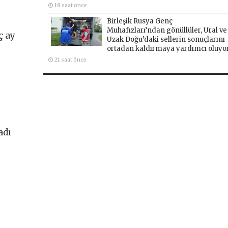
18 saat önce
Birleşik Rusya Genç
Muhafızları’ndan gönüllüler, Ural ve
ç ay
Uzak Doğu’daki sellerin sonuçlarını
ortadan kaldırmaya yardımcı oluyo
21 saat önce
adı