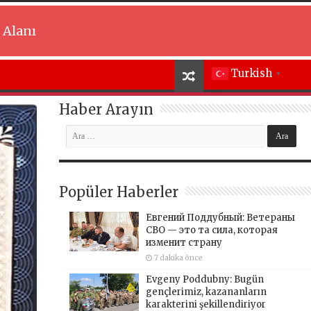
 Alanı
Turkish
▼
Haber Arayın
Popüler Haberler
Евгений Поддубный: Ветераны
СВО — это та сила, которая
изменит страну
7 dakika önce
Evgeny Poddubny: Bugün
gençlerimiz, kazananların
karakterini şekillendiriyor