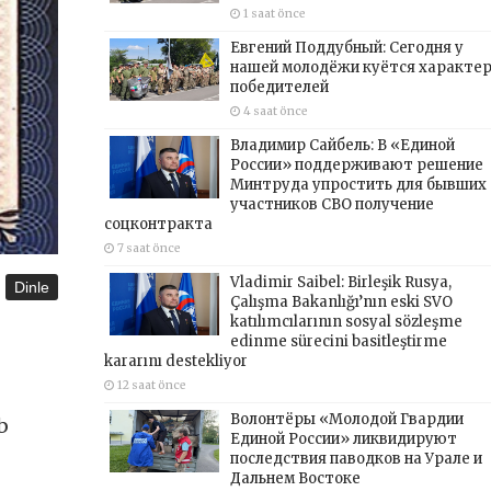
1 saat önce
Евгений Поддубный: Сегодня у
нашей молодёжи куётся характе
победителей
4 saat önce
Владимир Сайбель: В «Единой
России» поддерживают решение
Минтруда упростить для бывших
участников СВО получение
соцконтракта
7 saat önce
Vladimir Saibel: Birleşik Rusya,
Dinle
Çalışma Bakanlığı’nın eski SVO
katılımcılarının sosyal sözleşme
edinme sürecini basitleştirme
kararını destekliyor
12 saat önce
Волонтёры «Молодой Гвардии
b
Единой России» ликвидируют
последствия паводков на Урале и
Дальнем Востоке