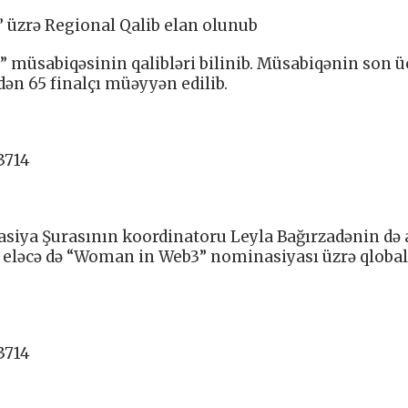
üzrə Regional Qalib elan olunub
üsabiqəsinin qalibləri bilinib. Müsabiqənin son ü
dən 65 finalçı müəyyən edilib.
3714
asiya Şurasının koordinatoru Leyla Bağırzadənin də 
b, eləcə də “Woman in Web3” nominasiyası üzrə qlobal
3714