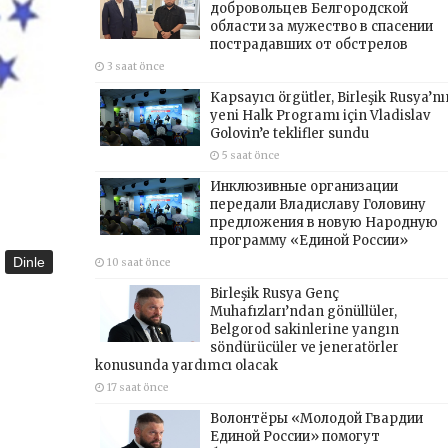
добровольцев Белгородской
области за мужество в спасении
пострадавших от обстрелов
3 saat önce
Kapsayıcı örgütler, Birleşik Rusya’nı
yeni Halk Programı için Vladislav
Golovin’e teklifler sundu
5 saat önce
Инклюзивные организации
передали Владиславу Головину
предложения в новую Народную
программу «Единой России»
Dinle
10 saat önce
Birleşik Rusya Genç
Muhafızları’ndan gönüllüler,
Belgorod sakinlerine yangın
söndürücüler ve jeneratörler
konusunda yardımcı olacak
17 saat önce
Волонтёры «Молодой Гвардии
Единой России» помогут