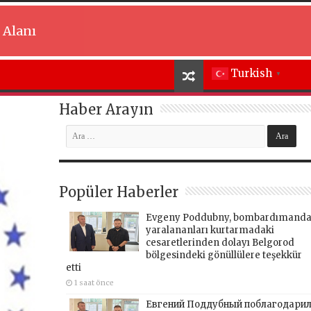
 Alanı
Turkish
▼
Haber Arayın
Popüler Haberler
Evgeny Poddubny, bombardımand
yaralananları kurtarmadaki
cesaretlerinden dolayı Belgorod
bölgesindeki gönüllülere teşekkür
etti
1 saat önce
Евгений Поддубный поблагодари