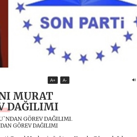
🔊
A+
A-
ANI MURAT
 DAĞILIMI
U`NDAN GÖREV DAĞILIMI.
DAN GÖREV DAĞILIMI