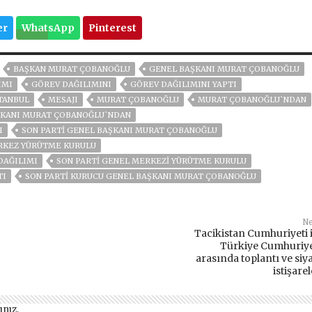
er
WhatsApp
Pinterest
BAŞKAN MURAT ÇOBANOĞLU
GENEL BAŞKANI MURAT ÇOBANOĞLU
IMI
GÖREV DAĞILIMINI
GÖREV DAĞILIMINI YAPTI
TANBUL
MESAJI
MURAT ÇOBANOĞLU
MURAT ÇOBANOĞLU`NDAN
ŞKANI MURAT ÇOBANOĞLU`NDAN
I
SON PARTI GENEL BAŞKANI MURAT ÇOBANOĞLU
ERKEZ YÜRÜTME KURULU
DAĞILIMI
SON PARTI GENEL MERKEZI YÜRÜTME KURULU
TI
SON PARTİ KURUCU GENEL BAŞKANI MURAT ÇOBANOĞLU
Ne
Tacikistan Cumhuriyeti i
Türkiye Cumhuriye
arasında toplantı ve siya
istişare
ınız
.