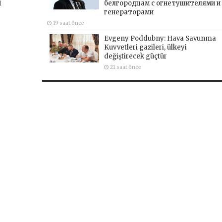
ı
белгородцам с огнетушителями и
генераторами
19 saat önce
Evgeny Poddubny: Hava Savunma
Kuvvetleri gazileri, ülkeyi
değiştirecek güçtür
21 saat önce