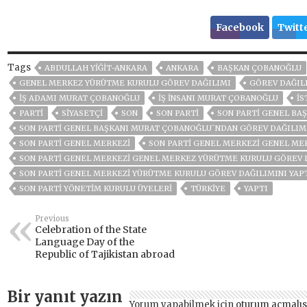
Facebook
Twitt
Tags
ABDULLAH YİĞİT-ANKARA
ANKARA
BAŞKAN ÇOBANOĞLU
GENEL MERKEZ YÜRÜTME KURULU GÖREV DAĞILIMI
GÖREV DAĞIL
IŞ ADAMI MURAT ÇOBANOĞLU
IŞ INSANI MURAT ÇOBANOĞLU
IS
PARTI
SIYASETÇI
SON
SON PARTI
SON PARTİ GENEL BA
SON PARTİ GENEL BAŞKANI MURAT ÇOBANOĞLU`NDAN GÖREV DAĞILIM
SON PARTI GENEL MERKEZI
SON PARTİ GENEL MERKEZI GENEL M
SON PARTİ GENEL MERKEZI GENEL MERKEZ YÜRÜTME KURULU GÖREV 
SON PARTI GENEL MERKEZI YÜRÜTME KURULU GÖREV DAĞILIMINI YAP
SON PARTI YÖNETIM KURULU ÜYELERI
TÜRKİYE
YAPTI
Previous
Celebration of the State
Language Day of the
Republic of Tajikistan abroad
Bir yanıt yazın
Yorum yapabilmek için
oturum açmalıs