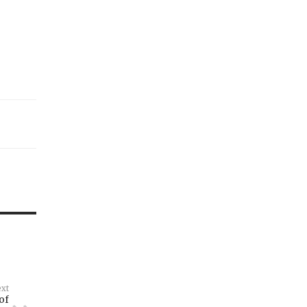
xt
of