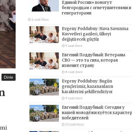
Единой России» помогут
белгородцам с огнетушителями и
генераторами
4 saat önce
Evgeny Poddubny: Hava Savunma
Kuvvetleri gazileri, ülkeyi
değiştirecek güçtür
5 saat önce
Евгений Поддубный: Ветераны
СВО — это та сила, которая
изменит страну
8 saat önce
Dinle
Evgeny Poddubny: Bugün
gençlerimiz, kazananların
an
karakterini şekillendiriyor
9 saat önce
Евгений Поддубный: Сегодня у
нашей молодёжи куётся характе
победителей
12 saat önce
imi