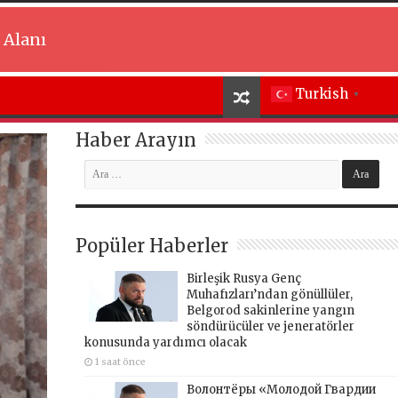
 Alanı
Turkish
▼
Haber Arayın
Popüler Haberler
Birleşik Rusya Genç
Muhafızları’ndan gönüllüler,
Belgorod sakinlerine yangın
söndürücüler ve jeneratörler
konusunda yardımcı olacak
1 saat önce
Волонтёры «Молодой Гвардии