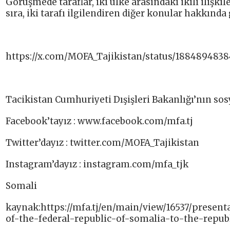
Görüşmede taraflar, iki ülke arasındaki ikili iliş
sıra, iki tarafı ilgilendiren diğer konular hakkında
https://x.com/MOFA_Tajikistan/status/188489483
Tacikistan Cumhuriyeti Dışişleri Bakanlığı’nın sos
Facebook’tayız : www.facebook.com/mfa.tj​
Twitter’dayız : twitter.com/MOFA_Tajikistan​
Instagram’dayız : instagram.com/mfa_tjk​
Somali
kaynak:https://mfa.tj/en/main/view/16537/presen
of-the-federal-republic-of-somalia-to-the-republ