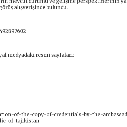
kilerin mevcut durumu ve gelişme perspektiflerinin ya
 görüş alışverişinde bulundu.
8492897602
yal medyadaki resmi sayfaları:
tation-of-the-copy-of-credentials-by-the-ambassa
ic-of-tajikistan