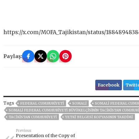
https://x.com/MOFA_Tajikistan/status/188489483
Paylaş:
Facebook
Twitt
Tags
FEDERAL CUMHURIYETI
SOMALİ
SOMALI FEDERAL CUMH
SOMALI FEDERAL CUMHURIYETI BÜYÜKELÇISININ TACIKISTAN CUMHURIY
TACIKISTAN CUMHURIYETI
YETKI BELGESI KOPYASININ TAKDIMI
Previous
Presentation of the Copy of