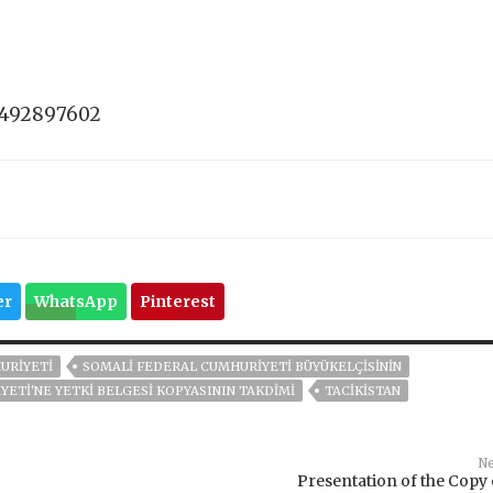
8492897602
er
WhatsApp
Pinterest
URIYETI
SOMALI FEDERAL CUMHURIYETI BÜYÜKELÇISININ
ETI'NE YETKI BELGESI KOPYASININ TAKDIMI
TACİKİSTAN
Ne
Presentation of the Copy 