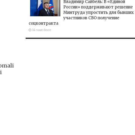
Владимир Сайбель: В «Единой
России» поддерживают решение
Минтруда упростить для бывших
участников СВО получение
соцконтракта
14 saat önce
Somali
i