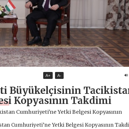
🔊
A+
A-
i Büyükelçisinin Tacikist
gesi Kopyasının Takdimi
kistan Cumhuriyeti'ne Yetki Belgesi Kopyasının
stan Cumhuriyeti’ne Yetki Belgesi Kopyasının Takd