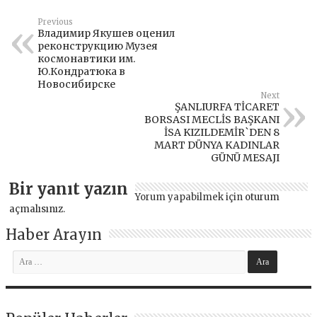
Previous
Владимир Якушев оценил
реконструкцию Музея
космонавтики им.
Ю.Кондратюка в
Новосибирске
Next
ŞANLIURFA TİCARET
BORSASI MECLİS BAŞKANI
İSA KIZILDEMİR`DEN 8
MART DÜNYA KADINLAR
GÜNÜ MESAJI
Bir yanıt yazın
Yorum yapabilmek için
oturum
açmalısınız
.
Haber Arayın