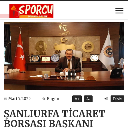
🔊
📅 Mart 7, 2025
📂 Bugün
A+
A-
Dinle
ŞANLIURFA TİCARET
BORSASI BAŞKANI