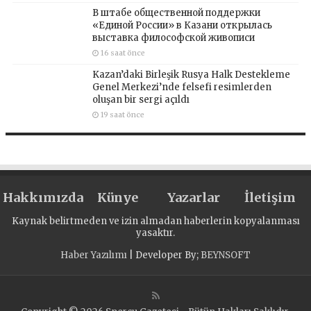
В штабе общественной поддержки
«Единой России» в Казани открылась
выставка философской живописи
16 saat önce
Kazan’daki Birleşik Rusya Halk Destekleme
Genel Merkezi’nde felsefi resimlerden
oluşan bir sergi açıldı
19 saat önce
Hakkımızda
Künye
Yazarlar
İletişim
Kaynak belirtmeden ve izin almadan haberlerin kopyalanması
yasaktır.
Haber Yazılımı
| Developer By;
BEYNSOFT