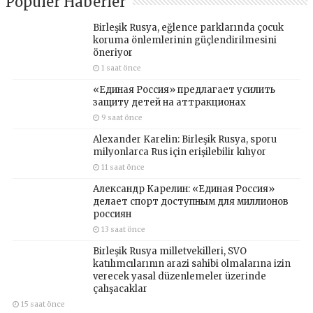
Popüler Haberler
Birleşik Rusya, eğlence parklarında çocuk
koruma önlemlerinin güçlendirilmesini
öneriyor
1 saat önce
«Единая Россия» предлагает усилить
защиту детей на аттракционах
9 saat önce
Alexander Karelin: Birleşik Rusya, sporu
milyonlarca Rus için erişilebilir kılıyor
11 saat önce
Александр Карелин: «Единая Россия»
делает спорт доступным для миллионов
россиян
13 saat önce
Birleşik Rusya milletvekilleri, SVO
katılımcılarının arazi sahibi olmalarına izin
verecek yasal düzenlemeler üzerinde
çalışacaklar
15 saat önce