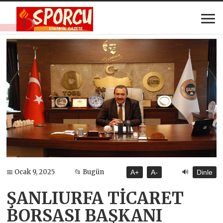
🔊
📅 Ocak 9, 2025
📂 Bugün
A+
A-
Dinle
ŞANLIURFA TİCARET
BORSASI BAŞKANI