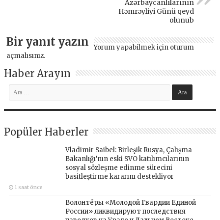
Azərbaycanlılarının
Həmrəyliyi Günü qeyd
olunub
Bir yanıt yazın
Yorum yapabilmek için
oturum
açmalısınız
.
Haber Arayın
Popüler Haberler
Vladimir Saibel: Birleşik Rusya, Çalışma
Bakanlığı’nın eski SVO katılımcılarının
sosyal sözleşme edinme sürecini
basitleştirme kararını destekliyor
1 saat önce
Волонтёры «Молодой Гвардии Единой
России» ликвидируют последствия