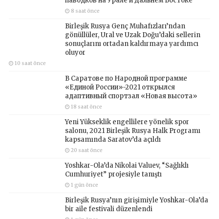
паводков на Урале и Дальнем Востоке
8 saat önce
Birleşik Rusya Genç Muhafızları’ndan
gönüllüler, Ural ve Uzak Doğu’daki sellerin
sonuçlarını ortadan kaldırmaya yardımcı
oluyor
10 saat önce
В Саратове по Народной программе
«Единой России»-2021 открылся
адаптивный спортзал «Новая высота»
18 saat önce
Yeni Yükseklik engellilere yönelik spor
salonu, 2021 Birleşik Rusya Halk Programı
kapsamında Saratov’da açıldı
20 saat önce
Yoshkar-Ola’da Nikolai Valuev, “Sağlıklı
Cumhuriyet” projesiyle tanıştı
1 gün önce
Birleşik Rusya’nın girişimiyle Yoshkar-Ola’da
bir aile festivali düzenlendi