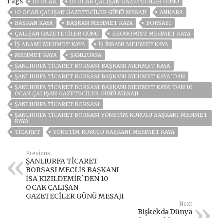
Tags
10 OCAK
10 OCAK ÇALIŞAN GAZETECILER GÜNÜ
10 OCAK ÇALIŞAN GAZETECILER GÜNÜ MESAJI
ANKARA
BAŞKAN KAYA
BAŞKAN MEHMET KAYA
BORSASI
ÇALIŞAN GAZETECILER GÜNÜ
EKONOMIST MEHMET KAYA
IŞ ADAMI MEHMET KAYA
IŞ INSANI MEHMET KAYA
MEHMET KAYA
ŞANLIURFA
ŞANLIURFA TİCARET BORSASI BAŞKANI MEHMET KAYA
ŞANLIURFA TİCARET BORSASI BAŞKANI MEHMET KAYA`DAN
ŞANLIURFA TİCARET BORSASI BAŞKANI MEHMET KAYA`DAN 10
OCAK ÇALIŞAN GAZETECİLER GÜNÜ MESAJI
ŞANLIURFA TICARET BORSASI
ŞANLIURFA TICARET BORSASI YÖNETIM KURULU BAŞKANI MEHMET
KAYA
TICARET
YÖNETIM KURULU BAŞKANI MEHMET KAYA
Previous
ŞANLIURFA TİCARET
BORSASI MECLİS BAŞKANI
İSA KIZILDEMİR`DEN 10
OCAK ÇALIŞAN
GAZETECİLER GÜNÜ MESAJI
Next
Bişkekdə Dünya