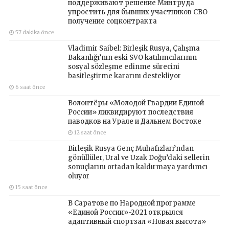
поддерживают решение Минтруда
упростить для бывших участников СВО
получение соцконтракта
57 dakika önce
Vladimir Saibel: Birleşik Rusya, Çalışma
Bakanlığı’nın eski SVO katılımcılarının
sosyal sözleşme edinme sürecini
basitleştirme kararını destekliyor
6 saat önce
Волонтёры «Молодой Гвардии Единой
России» ликвидируют последствия
паводков на Урале и Дальнем Востоке
12 saat önce
Birleşik Rusya Genç Muhafızları’ndan
gönüllüler, Ural ve Uzak Doğu’daki sellerin
sonuçlarını ortadan kaldırmaya yardımcı
oluyor
15 saat önce
В Саратове по Народной программе
«Единой России»-2021 открылся
адаптивный спортзал «Новая высота»