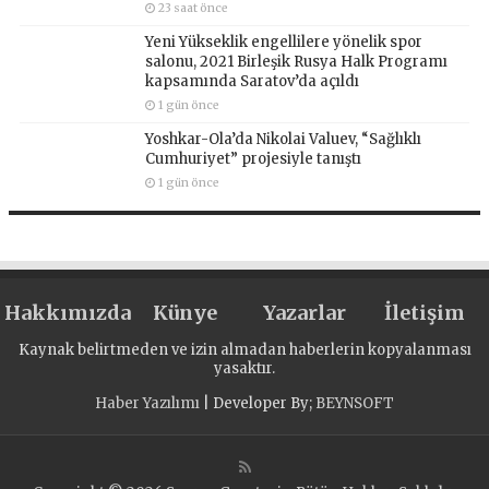
23 saat önce
Yeni Yükseklik engellilere yönelik spor
salonu, 2021 Birleşik Rusya Halk Programı
kapsamında Saratov’da açıldı
1 gün önce
Yoshkar-Ola’da Nikolai Valuev, “Sağlıklı
Cumhuriyet” projesiyle tanıştı
1 gün önce
Hakkımızda
Künye
Yazarlar
İletişim
Kaynak belirtmeden ve izin almadan haberlerin kopyalanması
yasaktır.
Haber Yazılımı
| Developer By;
BEYNSOFT