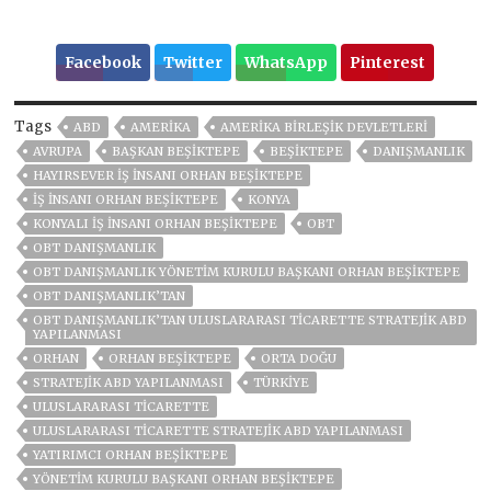
Facebook
Twitter
WhatsApp
Pinterest
Tags
ABD
AMERIKA
AMERIKA BIRLEŞIK DEVLETLERI
AVRUPA
BAŞKAN BEŞIKTEPE
BEŞIKTEPE
DANIŞMANLIK
HAYIRSEVER IŞ INSANI ORHAN BEŞIKTEPE
IŞ INSANI ORHAN BEŞIKTEPE
KONYA
KONYALI IŞ INSANI ORHAN BEŞIKTEPE
OBT
OBT DANIŞMANLIK
OBT DANIŞMANLIK YÖNETIM KURULU BAŞKANI ORHAN BEŞIKTEPE
OBT DANIŞMANLIK’TAN
OBT DANIŞMANLIK’TAN ULUSLARARASI TICARETTE STRATEJIK ABD
YAPILANMASI
ORHAN
ORHAN BEŞİKTEPE
ORTA DOĞU
STRATEJIK ABD YAPILANMASI
TÜRKİYE
ULUSLARARASI TICARETTE
ULUSLARARASI TICARETTE STRATEJIK ABD YAPILANMASI
YATIRIMCI ORHAN BEŞIKTEPE
YÖNETIM KURULU BAŞKANI ORHAN BEŞIKTEPE