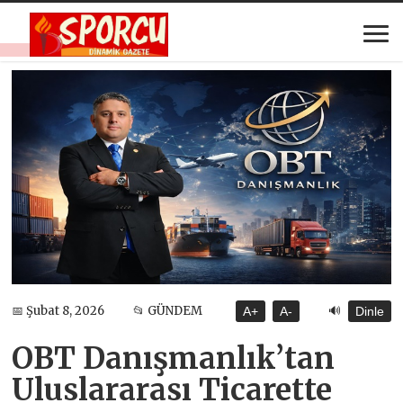
🔊
📅 Şubat 8, 2026
📂 GÜNDEM
A+
A-
Dinle
OBT Danışmanlık’tan
Uluslararası Ticarette