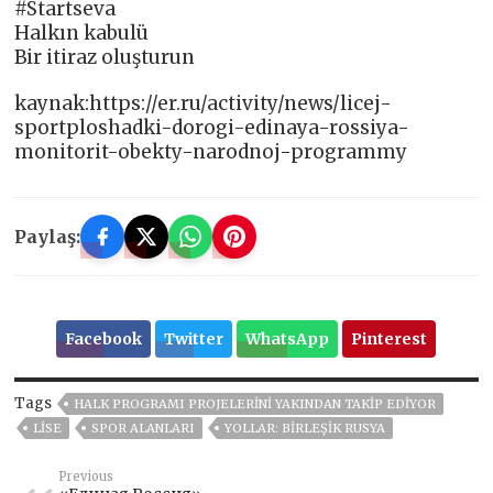
#Startseva
Halkın kabulü
Bir itiraz oluşturun
kaynak:https://er.ru/activity/news/licej-
sportploshadki-dorogi-edinaya-rossiya-
monitorit-obekty-narodnoj-programmy
Paylaş:
Facebook
Twitter
WhatsApp
Pinterest
Tags
HALK PROGRAMI PROJELERINI YAKINDAN TAKIP EDIYOR
LISE
SPOR ALANLARI
YOLLAR: BIRLEŞIK RUSYA
Previous