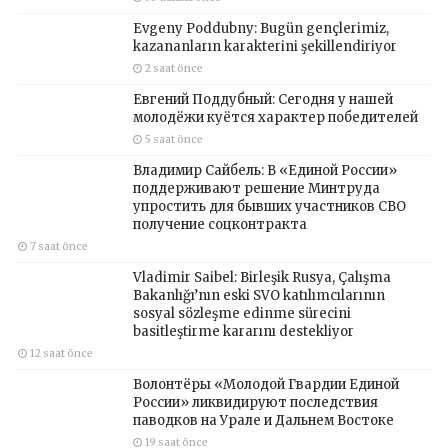
Evgeny Poddubny: Bugün gençlerimiz,
kazananların karakterini şekillendiriyor
2 saat önce
Евгений Поддубный: Сегодня у нашей
молодёжи куётся характер победителей
5 saat önce
Владимир Сайбель: В «Единой России»
поддерживают решение Минтруда
упростить для бывших участников СВО
получение соцконтракта
7 saat önce
Vladimir Saibel: Birleşik Rusya, Çalışma
Bakanlığı’nın eski SVO katılımcılarının
sosyal sözleşme edinme sürecini
basitleştirme kararını destekliyor
12 saat önce
Волонтёры «Молодой Гвардии Единой
России» ликвидируют последствия
паводков на Урале и Дальнем Востоке
19 saat önce