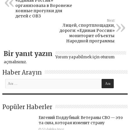
«Единая Россия»
организовала в Воронеже
конные прогулки для
детей с ОВЗ
Next
Лицей, спортплощадки,
дороги: «Единая Россия»
мониторит объекты
Народной программы
Bir yanıt yazın
Yorum yapabilmek için
oturum
açmalısınız
.
Haber Arayın
Popüler Haberler
Евгений Поддубный: Ветераны СВО — это
та сила, которая изменит страну
53 dakika önce