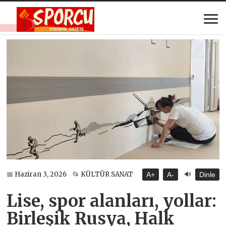
🔊
📅 Haziran 3, 2026
📂 KÜLTÜR SANAT
A+
A-
Dinle
Lise, spor alanları, yollar:
Birleşik Rusya, Halk