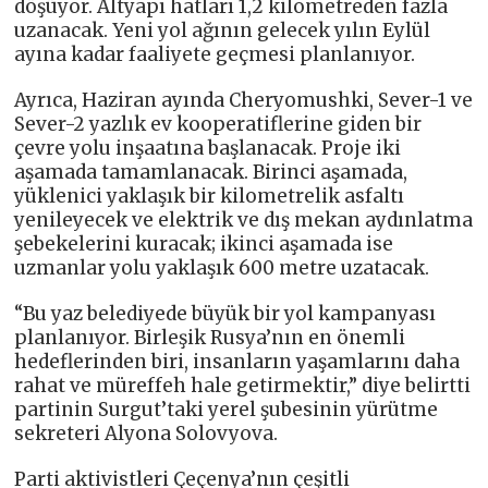
döşüyor. Altyapı hatları 1,2 kilometreden fazla
uzanacak. Yeni yol ağının gelecek yılın Eylül
ayına kadar faaliyete geçmesi planlanıyor.
Ayrıca, Haziran ayında Cheryomushki, Sever-1 ve
Sever-2 yazlık ev kooperatiflerine giden bir
çevre yolu inşaatına başlanacak. Proje iki
aşamada tamamlanacak. Birinci aşamada,
yüklenici yaklaşık bir kilometrelik asfaltı
yenileyecek ve elektrik ve dış mekan aydınlatma
şebekelerini kuracak; ikinci aşamada ise
uzmanlar yolu yaklaşık 600 metre uzatacak.
“Bu yaz belediyede büyük bir yol kampanyası
planlanıyor. Birleşik Rusya’nın en önemli
hedeflerinden biri, insanların yaşamlarını daha
rahat ve müreffeh hale getirmektir,” diye belirtti
partinin Surgut’taki yerel şubesinin yürütme
sekreteri Alyona Solovyova.
Parti aktivistleri Çeçenya’nın çeşitli