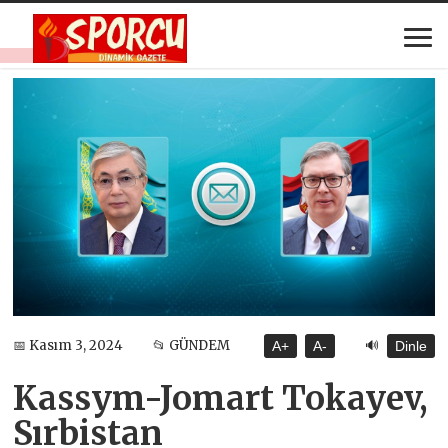
🔊
📅 Kasım 3, 2024
📂 GÜNDEM
A+
A-
Dinle
Kassym-Jomart Tokayev,
Sırbistan