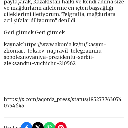
paylaşarak, Kazakistan halkı ve kendi adıma size
ve mağdurların ailelerine en içten başsağlığı
dileklerimi iletiyorum. Telgrafta, mağdurlara
acil şifalar diliyorum” denildi.
Geri gitmek Geri gitmek
kaynak:https://www.akorda.kz/ru/kasym-
zhomart-tokaev-napravil-telegrammu-
soboleznovaniya-prezidentu-serbii-
aleksandru-vuchichu-210562
https://x.com/aqorda_press/status/185277763074
0754645
Paylaş: