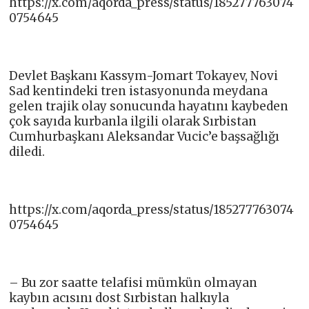
https://x.com/aqorda_press/status/185277763074
0754645
Devlet Başkanı Kassym-Jomart Tokayev, Novi
Sad kentindeki tren istasyonunda meydana
gelen trajik olay sonucunda hayatını kaybeden
çok sayıda kurbanla ilgili olarak Sırbistan
Cumhurbaşkanı Aleksandar Vucic’e başsağlığı
diledi.
https://x.com/aqorda_press/status/185277763074
0754645
– Bu zor saatte telafisi mümkün olmayan
kaybın acısını dost Sırbistan halkıyla