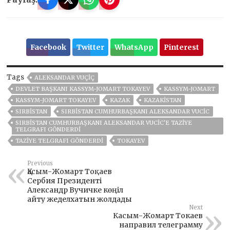
Facebook
Twitter
WhatsApp
Pinterest
Tags
ALEKSANDAR VUÇIÇ
DEVLET BAŞKANI KASSYM-JOMART TOKAYEV
KASSYM-JOMART
KASSYM-JOMART TOKAYEV
KAZAK
KAZAKİSTAN
SIRBISTAN
SIRBISTAN CUMHURBAŞKANI ALEKSANDAR VUCIC
SIRBISTAN CUMHURBAŞKANI ALEKSANDAR VUCIC'E TAZIYE
TELGRAFI GÖNDERDI
TAZIYE TELGRAFI GÖNDERDI
TOKAYEV
Previous
Қасым-Жомарт Тоқаев
Сербия Президенті
Александр Вучичке көңіл
айту жеделхатын жолдады
Next
Касым-Жомарт Токаев
направил телеграмму