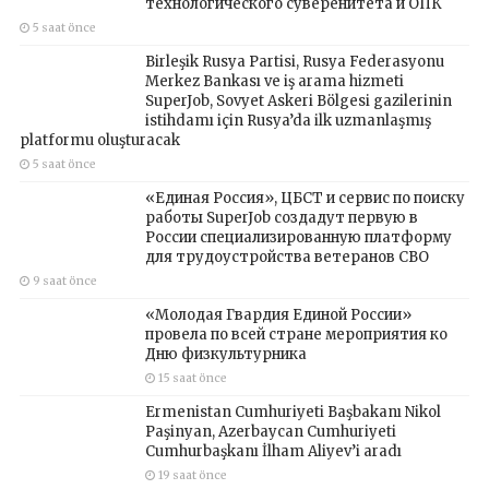
технологического суверенитета и ОПК
5 saat önce
Birleşik Rusya Partisi, Rusya Federasyonu
Merkez Bankası ve iş arama hizmeti
SuperJob, Sovyet Askeri Bölgesi gazilerinin
istihdamı için Rusya’da ilk uzmanlaşmış
platformu oluşturacak
5 saat önce
«Единая Россия», ЦБСТ и сервис по поиску
работы SuperJob создадут первую в
России специализированную платформу
для трудоустройства ветеранов СВО
9 saat önce
«Молодая Гвардия Единой России»
провела по всей стране мероприятия ко
Дню физкультурника
15 saat önce
Ermenistan Cumhuriyeti Başbakanı Nikol
Paşinyan, Azerbaycan Cumhuriyeti
Cumhurbaşkanı İlham Aliyev’i aradı
19 saat önce