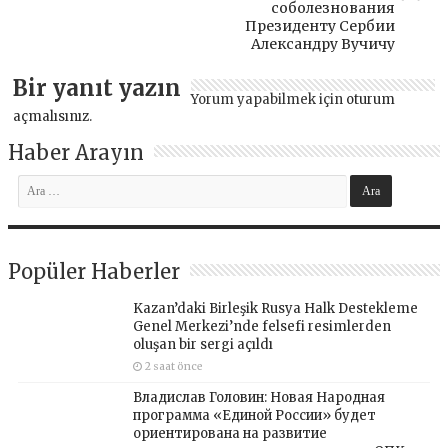
соболезнования
Президенту Сербии
Александру Вучичу
Bir yanıt yazın
Yorum yapabilmek için
oturum
açmalısınız
.
Haber Arayın
Popüler Haberler
Kazan’daki Birleşik Rusya Halk Destekleme
Genel Merkezi’nde felsefi resimlerden
oluşan bir sergi açıldı
2 saat önce
Владислав Головин: Новая Народная
программа «Единой России» будет
ориентирована на развитие