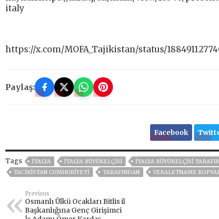
italy
https://x.com/MOFA_Tajikistan/status/1884911277
Paylaş:
Facebook
Twitt
Tags
İTALYA
İTALYA BÜYÜKELÇISI
İTALYA BÜYÜKELÇISI TARAF
TACIKISTAN CUMHURIYETI
TARAFINDAN
VEKALETNAME KOPYAL
Previous
Osmanlı Ülkü Ocakları Bitlis il
Başkanlığına Genç Girişimci