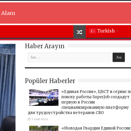
 Alanı
Turkish
▼
Haber Arayın
Popüler Haberler
«Единая Россия», ЦБСТ и сервис п
поиску работы SuperJob создадут
первую в России
специализированную платформу
для трудоустройства ветеранов СВО
3 saat önce
«Молодая Гвардия Единой России