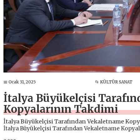
📅 Ocak 31, 2025
📂 KÜLTÜR SANAT
İtalya Büyükelçisi Tarafı
Kopyalarının Takdimi
İtalya Büyükelçisi Tarafından Vekaletname Kopy
İtalya Büyükelçisi Tarafından Vekaletname Kopya